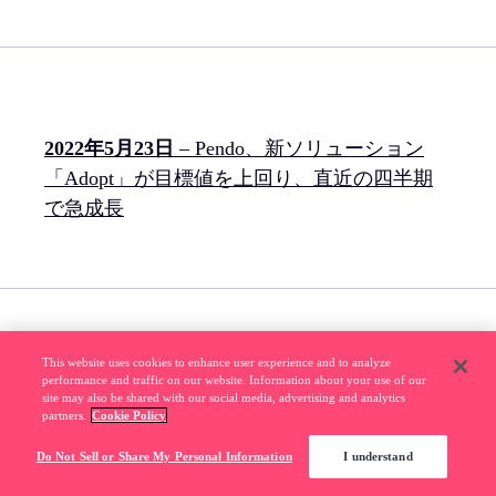
2022年5月23日
– Pendo、新ソリューション
「Adopt」が目標値を上回り、直近の四半期
で急成長
This website uses cookies to enhance user experience and to analyze
performance and traffic on our website. Information about your use of our
2022年3月3日
– ITシステム導入と利用に関し
site may also be shared with our social media, advertising and analytics
て Pendoが企業内責任者への実態調査を実施
partners.
Cookie Policy
Do Not Sell or Share My Personal Information
I understand