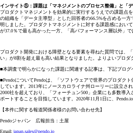
インサイト⑤：課題は「マネジメントのプロセス整備」と「デ
プロダクトマネジメントを効果的に実⾏するうえでの課題点を調
の組織を「データ主導型」とした回答者の66.5%を占める
明しました。プロダクトマネジメントに対する課題感において
が37.0％で最も⾼かった⼀⽅、「⾼パフォーマンス層以外」で
プロダクト開発における障壁となる要素を尋ねた質問では、「
い」が8割を超え最も⾼い結果となりました。よりよいプロダ
■本調査で明らかになった課題に関連する記事は、下記ブログ
■PendoについてPendoは、「ソフトウェアで世界のプ
しています。2013年にノースカロライナ州ローリーに設立されたPen
2000社を超えており、「フォーチュン500」企業にも多数導
ポートすることを目指しています。2020年11月1日に、Pendo.
【本件に関する報道関係者様のお問い合わせ先】
Pendoジャパン 広報担当：土屋
Email:
japan.sales@pendo.io