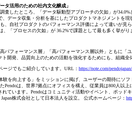
ータ活⽤のための社内⽂化醸成」
査したところ、「データ駆動型アプローチの⽋如」が34.0%
⼀⽅で、データ収集・分析を基にしたプロダクトマネジメントを
も、⾃社プロダクトのパフォーマンス評価によって違いが⾒ら
は、「プロセスの⽋如」が 36.2%で課題として最も多く挙がり
⾼パフォーマンス層」「⾼パフォーマンス層以外」ともに「ユ
クト開発、品質向上のための活動を強化するためにも、組織全
ページでもご紹介しています。URL：
https://note.com/pendojapan/
ロダクト体験を向上する」をミッションに掲げ、ユーザーの期待に
doは、世界7拠点にオフィスを構え、従業員は800人以上にまで拡大。顧
入されています。Pendoはコミュニティ活動やイベント、ポッ
io Japan株式会社として日本法人を設立。 公式ホームページ：
htt