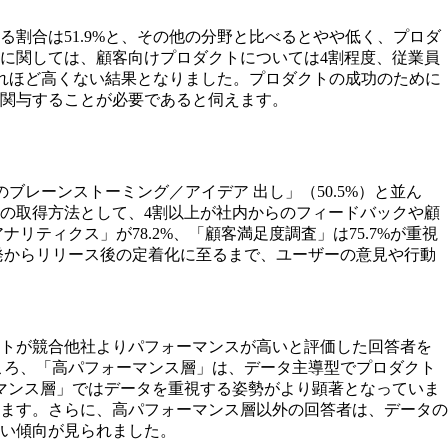
割合は51.9%と、その他の分野と比べるとやや低く、プロダ
に関しては、顧客向けプロダクトについては4割程度、従業員
それほど高くない結果となりました。プロダクトの成功のために
関与することが必要であると伺えます。
ブレーンストーミング／アイデア 出し」（50.5%）と並ん
の取得方法として、4割以上が社内からのフィードバックや顧
ティクス」が78.2%、「顧客満⾜度調査」は75.7%が重視
発からリリース後の定着化に⾄るまで、ユーザーの意⾒や⾏動
トが競合他社よりパフォーマンスが⾼いと評価した回答者を
ころ、「⾼パフォーマンス層」は、データ主導型でプロダクト
ォーマンス層」ではデータを重視する姿勢がより顕著となっていま
ます。さらに、⾼パフォーマンス層以外の回答者は、データの
い傾向が⾒られました。