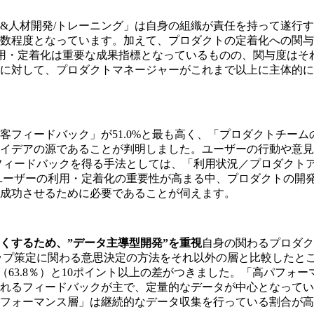
人材開発/トレーニング」は自身の組織が責任を持って遂行する
数程度となっています。加えて、プロダクトの定着化への関与
利用・定着化は重要な成果指標となっているものの、関与度は
に対して、プロダクトマネージャーがこれまで以上に主体的に
フィードバック」が51.0%と最も⾼く、「プロダクトチームの
イデアの源であることが判明しました。ユーザーの行動や意見
ィードバックを得る⼿法としては、「利⽤状況／プロダクトアナリ
ユーザーの利⽤・定着化の重要性が⾼まる中、プロダクトの開
成功させるために必要であることが伺えます。
くするため、”データ主導型開発”を重視
⾃⾝の関わるプロダク
ップ策定に関わる意思決定の⽅法をそれ以外の層と⽐較したと
層（63.8％）と10ポイント以上の差がつきました。「高パフ
れるフィードバックが主で、定量的なデータが中⼼となってい
フォーマンス層」は継続的なデータ収集を⾏っている割合が⾼