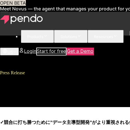
OPEN BETA
Meet Novus — the agent that manages your product for y
Products
Solutions
Resources
Login
Start for free
Get a Demo
US
Press Release
ソフトウェア利活用・定着化支
に
✓競合に打ち勝つために”データ主導型開発”がより重視される