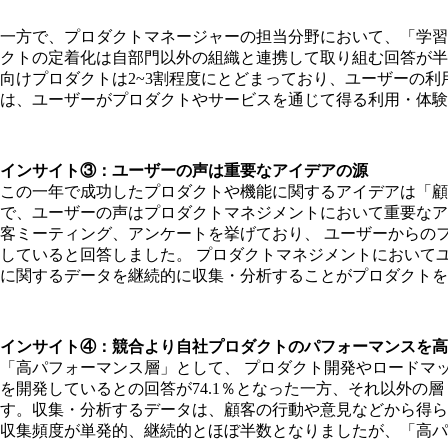
一方で、プロダクトマネージャーの担当分野において、「学習&
クトの定着化は自部門以外の組織と連携して取り組む回答が半
向けプロダクトは2~3割程度にとどまっており、ユーザーの
は、ユーザーがプロダクトやサービスを通じて得る利用・体験
インサイト③：ユーザーの声は重要なアイデアの源
この⼀年で成功したプロダクトや機能に関するアイデアは「顧客
で、ユーザーの声はプロダクトマネジメントにおいて重要なア
客ミーティング、アンケートを挙げており、 ユーザーからのフ
していると回答しました。 プロダクトマネジメントにおいて
に関するデータを継続的に収集・分析することがプロダクトを
インサイト④：競合より自社プロダクトのパフォーマンスを高
「⾼パフォーマンス層」として、 プロダクト開発やロードマ
を開発しているとの回答が74.1％となった⼀⽅、それ以外の
す。収集・分析するデータは、顧客の⾏動や意⾒などから得ら
収集頻度が単発的、継続的とほぼ半数となりましたが、「⾼パ