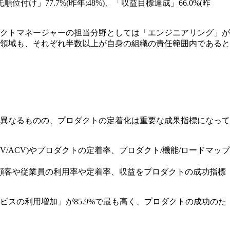
け」77.7%(昨年:48%)、「収益目標達成」66.0%(昨
クトマネージャーの担当分野としては「エンジニアリング」が
の領域も、それぞれ半数以上が自身の組織の責任範囲内であると
異なるものの、プロダクトの定着化は重要な成果指標になって
/ACV)やプロダクトの定着率、プロダクト/機能/ロードマップ
顧客や従業員の利用率や定着率、収益をプロダクトの成功指標
スの利用増加」が85.9%で最も高く、プロダクトの成功のた