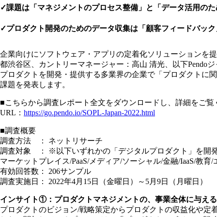
✓課題は「マネジメントのプロセス整備」と「データ活⽤のた
✓プロダクト開発のためのデータ収集は「顧客フィードバック
企業向けにソフトウェア・アプリの定着化ソリューションを提供している
都渋谷区、カントリーマネージャー：高山 清光、以下Pendoジャパン
プロダクトを開発・提供する多業界の企業で「プロダクトに関
課題を発表します。
■こちらから調査レポート全文をダウンロードし、詳細をご覧
URL：
https://go.pendo.io/SOPL-Japan-2022.html
■調査概要
調査方法 ： ネットリサーチ
調査対象 ： ※以下いずれかの「デジタルプロダクト」を開発
マーケットプレイス/PaaS/メディア/ソーシャル/金融/IaaS/教
有効回答数： 206サンプル
調査実施日： 2022年4月15日（金曜日）～5月9日（月曜日）
インサイト①：プロダクトマネジメントの、事業全体に与える
プロダクトのビジョン/戦略策定からプロダクトの収益化や定