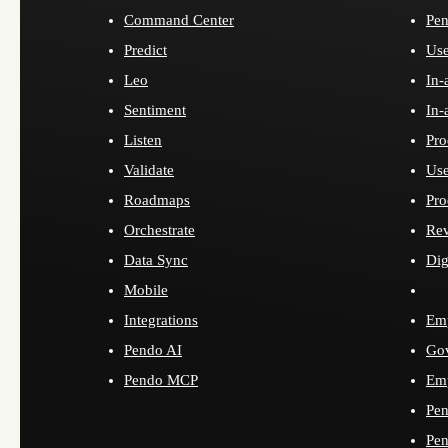
Command Center
Pen
Predict
Use
Leo
In-
Sentiment
In-
Listen
Pro
Validate
Use
Roadmaps
Pro
Orchestrate
Re
Data Sync
Dig
Mobile
Integrations
Emp
Pendo AI
Go
Pendo MCP
Emp
Pen
Pen