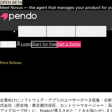
OPEN BETA
Meet Novus — the agent that manages your product for y
Products
Solutions
Resources
Login
Start for free
Get a Demo
US
Press Release
ユーザーデータ収集・分析ソリュー
のWEBサービスへ導入決定
企業向けにソフトウェア・アプリのユーザーデータ収集・分析ソリューシ
式会社（所在地：東京都渋谷区、カントリーマネージャー：高山
アイグローブ社）に、Pendoが導入されたことをお知らせしま