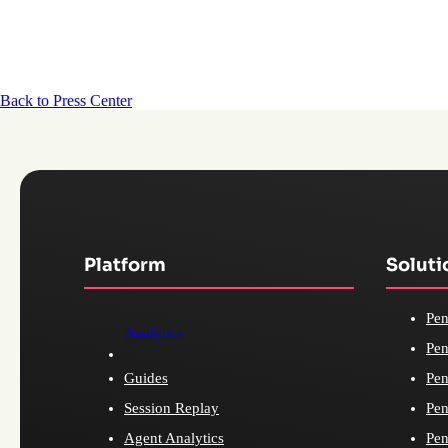
Back to Press Center
Platform
Soluti
Pen
Analytics
Pen
Guides
Pen
Session Replay
Pen
Agent Analytics
Pen