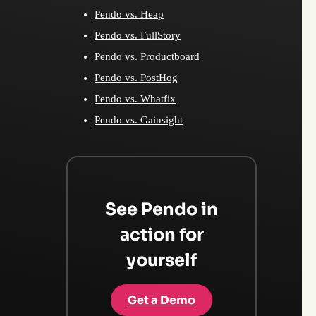
Pendo vs. Heap
Pendo vs. FullStory
Pendo vs. Productboard
Pendo vs. PostHog
Pendo vs. Whatfix
Pendo vs. Gainsight
See Pendo in
action for
yourself
Get a Demo