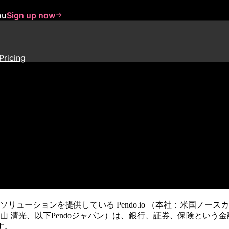
ou
Sign up now
Pricing
ション「Pendo」<br />
ョンを提供している Pendo.io （本社：米国ノースカロライナ州
 清光、以下Pendoジャパン）は、銀行、証券、保険という
す。