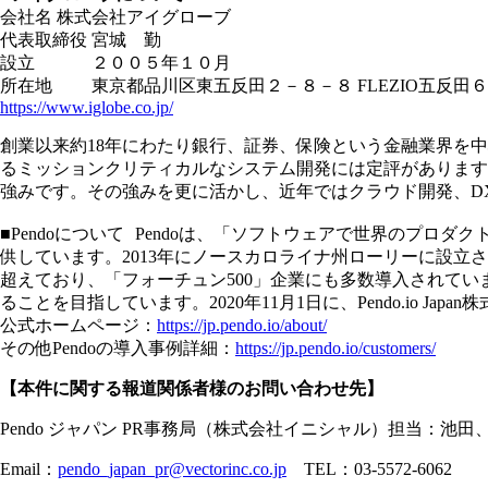
会社名 株式会社アイグローブ
代表取締役 宮城 勤
設立 ２００５年１０月
所在地 東京都品川区東五反田２－８－８ FLEZIO五反田６
https://www.iglobe.co.jp/
創業以来約18年にわたり銀行、証券、保険という金融業界を
るミッションクリティカルなシステム開発には定評があります
強みです。その強みを更に活かし、近年ではクラウド開発、D
■Pendoについて Pendoは、「ソフトウェアで世界の
供しています。2013年にノースカロライナ州ローリーに設立されたPen
超えており、「フォーチュン500」企業にも多数導入されてい
ることを目指しています。2020年11月1日に、Pendo.io Ja
公式ホームページ：
https://jp.pendo.io/about/
その他Pendoの導入事例詳細：
https://jp.pendo.io/customers/
【本件に関する報道関係者様のお問い合わせ先】
Pendo ジャパン PR事務局（株式会社イニシャル）担当：池田
Email：
pendo_japan_pr@vectorinc.co.jp
TEL：03-5572-6062