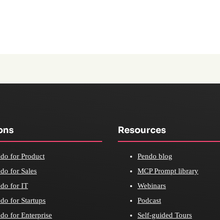
ons
Resources
do for Product
Pendo blog
do for Sales
MCP Prompt library
do for IT
Webinars
do for Startups
Podcast
do for Enterprise
Self-guided Tours