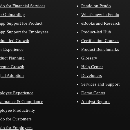
do for Financial Services
Pendo on Pendo
r Onboarding
What's new in Pendo
app Support for Product
eBooks and Research
app Support for Employees
Product-led Hub
duct-led Growth
Certification Courses
r Experience
Product Benchmarks
duct Planning
Glossary
venue Growth
Help Center
ital Adoption
Developers
Services and Support
loyee Experience
Demo Center
vernance & Compliance
Analyst Reports
loyee Productivity
do for Customers
do for Employees