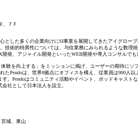
F、７Ｆ
中心とした多くの企業向けにSI事業を展開してきたアイグロー
。技術的特異性については、与信業務にみられるような数理統
X開発、アジャイル開発といったWEB開発や導入コンサルでも
プロダクト体験を向上する」をミッションに掲げ、ユーザーの期待
doは、世界8拠点にオフィスを構え、従業員は900人以上。顧客企業は、米
ます。Pendoはコミュニティ活動やイベント、ポッドキャスト
pan株式会社として日本法人を設立。
、宮城、東山