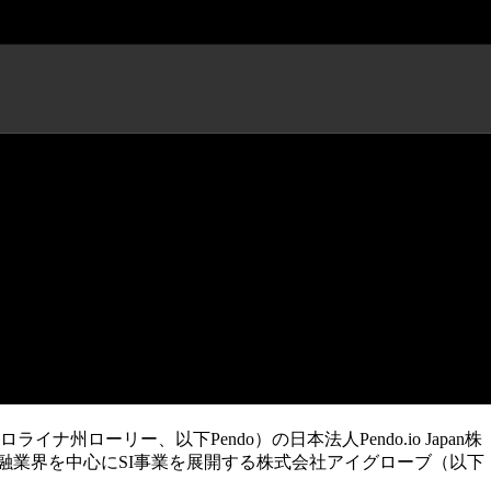
 金融向けSI事業者アイグローブ
ローリー、以下Pendo）の日本法人Pendo.io Japan株
金融業界を中心にSI事業を展開する株式会社アイグローブ（以下