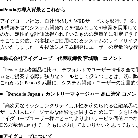
■Pendoの導入背景とこれから
アイグローブ社は、自社開発したWEBサービスを銀行、証券
ル構築を含むシステム開発などを強みとしてSI事業を展開し
のか、定性的な評価は得られているものの定量的に測定できて
そこでこの度、お客様がご使用になるシステムのライフサイク
入いたしました。今後はシステム開発にユーザーの定量的な行
■株式会社アイグローブ 代表取締役 宮城勤 コメント
「Pendoは他者製品に比べ、デフォルトでユーザー情報を
ムをご提案する際に強力なツールとして役立つことは、既に弊
これからはPendoを武器に、システム開発＋ユーザーの定量
■「Pendo.io Japan」カントリーマネージャー 高山清光 コメン
「高次元なミッションクリティカル性を求められる金融業界におい
ザー1人1人にパーソナルな体験を提供するためにデータを取得
アイグローブユーザー様にとってよりよいサービス価値につ
DXの実現に向けて、ともに尽力してまいりたいと思っており
■アイグローブについて