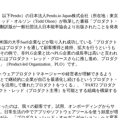
do）の日本法人Pendo.io Japan株式会社（所在地：東京
ド・オルソン（Todd Olson）が執筆した書籍「プロダクト・
の翻訳版が一般社団法人日本能率協会より出版されたことを発表
昨今米国の大手SaaS企業などが取り入れ成功している「プロダクト
ます。これはプロダクトを通して顧客獲得と維持、拡大を行うというも
の例で、非PLG企業と比べPLG企業の成長率は高いと言われ
にはプロダクト・レッド・グロースさらに推し進め、プロダク
ed Organization、PLO）です。
ソフトウェアプロダクトマネージャーや経営者が理解できるよう
とで継続的に企業が自己を最適化し続けるというプロダクト・
を活用して優れたプロダクトをつくる」、「PART2 プロダク
ダクト・レッド（プロダクト主導）を可能とする組織を構築する
となったのは、我々の顧客です。試用、オンボーディングからサ
。日常生活の中でアプリやソフトウェアツールを使う頻度が増
がら、「プロダクト・レッド・オーガニゼーション」へと変革