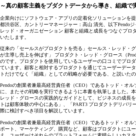
～真の顧客主義をプダクトデータから導き、組織で
企業向けにソフトウェア・アプリの定着化ソリューションを提供している
都渋谷区、カントリーマネージャー：高山 清光、以下Pendoジャ
レッド・オーガニゼーション 顧客と組織と成長をつなぐプロダ
いたします。
従来の「セールスがプロダクトを売る」セールス・レッド・グロース（
が主導し売上を伸ばす」 プロダクト・レッド・グロース（Produ
のです。プロダクトを使用しているユーザーの口コミでプロダ
ています。顧客と相対するプロダクトを通じてユーザーデータ
トだけでなく「組織」としての戦略が必要である、と説いたのが本書のテ
Pendoの創業者兼最高経営責任者（CEO）であるトッド・
に、またその戦略を実行できるように本書を執筆しました。本
レッド・グロースの実践的なガイドとして、ビジネスの成長を促
トは顧客体験の中心にある」、「PART3 プロダクトデリバ
際に検討すべき項目を解説しています。
Pendoの創業者兼最高経営責任者（CEO）であるトッド・
ポート、マーケティング、購買など、顧客はプロダクトにユー
え、ユーザーはそれらのプラットフォームに素晴らしいカスタ