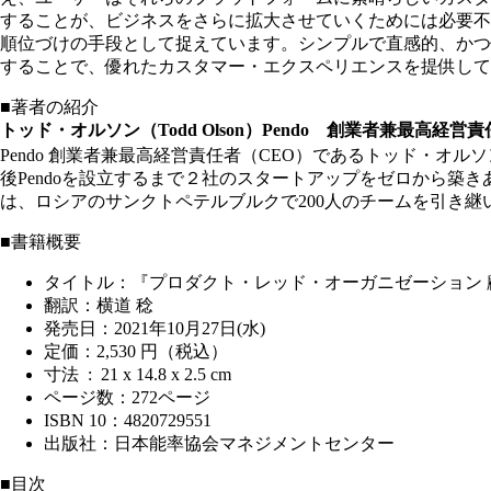
することが、ビジネスをさらに拡大させていくためには必要不
順位づけの手段として捉えています。シンプルで直感的、かつ
することで、優れたカスタマー・エクスペリエンスを提供して
■著者の紹介
トッド・オルソン（Todd Olson）Pendo 創業者兼最高経営
Pendo 創業者兼最高経営責任者（CEO）であるトッド・オル
後Pendoを設立するまで２社のスタートアップをゼロから築き
は、ロシアのサンクトペテルブルクで200人のチームを引き
■書籍概要
タイトル：『プロダクト・レッド・オーガニゼーション
翻訳：横道 稔
発売日：2021年10月27日(水)
定価：2,530 円（税込）
寸法 ‏ : ‎ 21 x 14.8 x 2.5 cm
ページ数：272ページ
ISBN 10：4820729551
出版社：日本能率協会マネジメントセンター
■目次