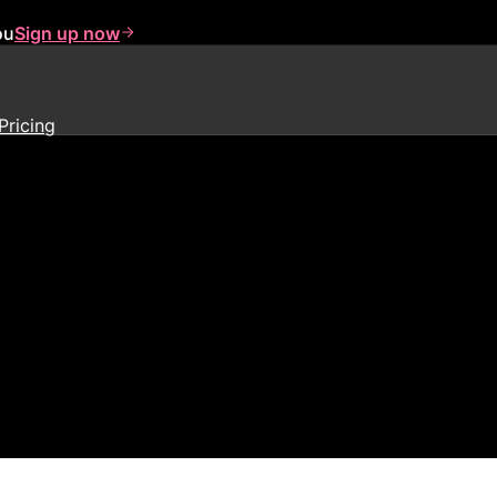
ou
Sign up now
Pricing
が、大手SaaS企業を成功させた
客と組織と成長をつなぐプロダク