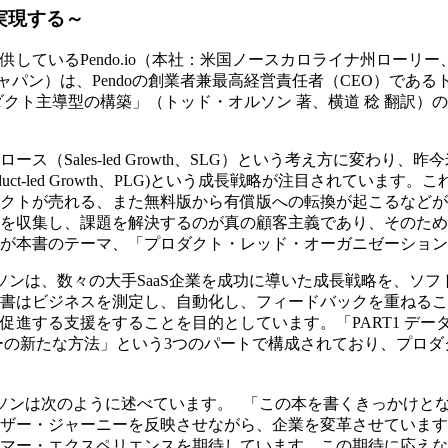
実現する～
Pendo.io（本社：米国ノースカロライナ州ローリー、以下Pen
パン）は、Pendoの創業者兼最高経営責任者（CEO）であるトッ
クト主導型の構築」（トッド・オルソン 著、横道 稔 翻訳）
Sales-led Growth、SLG）という考え方に変わり、
ct-led Growth、PLG)という成長戦略が注目されてい
クトが売れる、また無料版から有償版への転換が起こるなどがそ
を収集し、課題を解決するのが真の顧客主義であり、そのため
ーマ、「プロダクト・レッド・オーガニゼーション」（Product-l
オルソンは、数々の大手SaaS企業を成功に導いた成長戦略を、
書はビジネスを測定し、自動化し、フィードバックを重ねるこ
進する支援をすることを目的としています。「PART1 データ
リーの新たな方法」という3つのパートで構成されており、プロ
オルソンは次のように述べています。 「この本を書くきっかけ
ザー・ジャーニーを反映させながら、企業を変革させています
マー・エクスペリエンスを期待しています。この期待に応えな