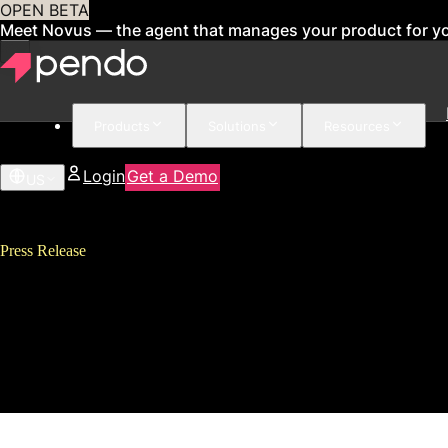
OPEN BETA
Meet Novus — the agent that manages your product for y
Products
Solutions
Resources
Login
Get a Demo
US
Press Release
【新刊書籍】Pendo CEO
レッド・オーガニゼーション 顧
月27日より発売