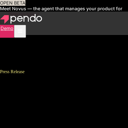
OPEN BETA
Meet Novus — the agent that manages your product for
you
Sign up now
Demo
Press Release
Pendo、第3四半期に大幅な顧
客拡大を実現！ プロダクト主
導の効率的な成長戦略を採用
する企業がグローバルで増加