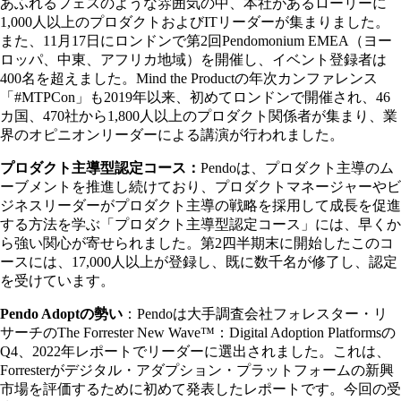
あふれるフェスのような雰囲気の中、本社があるローリーに
1,000人以上のプロダクトおよびITリーダーが集まりました。
また、11月17日にロンドンで第2回Pendomonium EMEA（ヨー
ロッパ、中東、アフリカ地域）を開催し、イベント登録者は
400名を超えました。Mind the Productの年次カンファレンス
「#MTPCon」も2019年以来、初めてロンドンで開催され、46
カ国、470社から1,800人以上のプロダクト関係者が集まり、業
界のオピニオンリーダーによる講演が行われました。
プロダクト主導型認定コース：
Pendoは、プロダクト主導のム
ーブメントを推進し続けており、プロダクトマネージャーやビ
ジネスリーダーがプロダクト主導の戦略を採用して成長を促進
する方法を学ぶ「プロダクト主導型認定コース」には、早くか
ら強い関心が寄せられました。第2四半期末に開始したこのコ
ースには、17,000人以上が登録し、既に数千名が修了し、認定
を受けています。
Pendo Adoptの勢い
：Pendoは大手調査会社フォレスター・リ
サーチのThe Forrester New Wave™：Digital Adoption Platformsの
Q4、2022年レポートでリーダーに選出されました。これは、
Forresterがデジタル・アダプション・プラットフォームの新興
市場を評価するために初めて発表したレポートです。今回の受