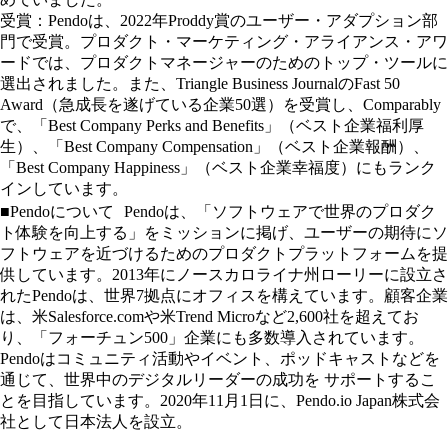
受賞：Pendoは、2022年Proddy賞のユーザー・アダプション部
門で受賞。プロダクト・マーケティング・アライアンス・アワ
ードでは、プロダクトマネージャーのためのトップ・ツールに
選出されました。また、Triangle Business JournalのFast 50
Award（急成長を遂げている企業50選）を受賞し、Comparably
で、「Best Company Perks and Benefits」（ベスト企業福利厚
生）、「Best Company Compensation」（ベスト企業報酬）、
「Best Company Happiness」（ベスト企業幸福度）にもランク
インしています。
■Pendoについて Pendoは、「ソフトウェアで世界のプロダク
ト体験を向上する」をミッションに掲げ、ユーザーの期待にソ
フトウェアを近づけるためのプロダクトプラットフォームを提
供しています。2013年にノースカロライナ州ローリーに設立さ
れたPendoは、世界7拠点にオフィスを構えています。顧客企業
は、米Salesforce.comや米Trend Microなど2,600社を超えてお
り、「フォーチュン500」企業にも多数導入されています。
Pendoはコミュニティ活動やイベント、ポッドキャストなどを
通じて、世界中のデジタルリーダーの成功を サポートするこ
とを目指しています。2020年11月1日に、Pendo.io Japan株式会
社として日本法人を設立。