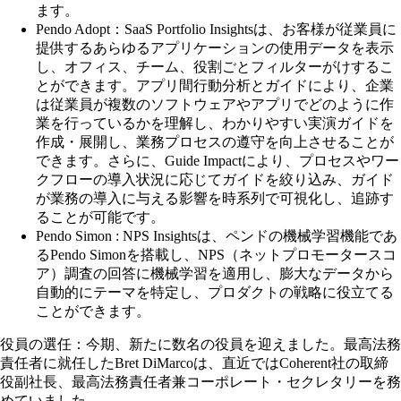
ます。
Pendo Adopt：SaaS Portfolio Insightsは、お客様が従業員に
提供するあらゆるアプリケーションの使用データを表示
し、オフィス、チーム、役割ごとフィルターがけするこ
とができます。アプリ間行動分析とガイドにより、企業
は従業員が複数のソフトウェアやアプリでどのように作
業を行っているかを理解し、わかりやすい実演ガイドを
作成・展開し、業務プロセスの遵守を向上させることが
できます。さらに、Guide Impactにより、プロセスやワー
クフローの導入状況に応じてガイドを絞り込み、ガイド
が業務の導入に与える影響を時系列で可視化し、追跡す
ることが可能です。
Pendo Simon : NPS Insightsは、ペンドの機械学習機能であ
るPendo Simonを搭載し、NPS（ネットプロモータースコ
ア）調査の回答に機械学習を適用し、膨大なデータから
自動的にテーマを特定し、プロダクトの戦略に役立てる
ことができます。
役員の選任：今期、新たに数名の役員を迎えました。最高法務
責任者に就任したBret DiMarcoは、直近ではCoherent社の取締
役副社長、最高法務責任者兼コーポレート・セクレタリーを務
めていました。