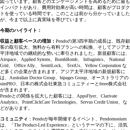
図っています。顧客とのエンゲージメントを高めるために最も
インパクトがあり、費用対効果が高い時間は、顧客がプロダク
トを使っている時間です。このことは前から分かっていました
が、今まで以上に真実味を帯びています」
今期のハイライト：
収益と顧客ベースの増加：
Pendoの第3四半期の成長は、既存顧
客の取引拡大、無料から有料プランへの転換、そしてアジア太
平洋地域での継続的な勢いに牽引されました。新規顧客には、
Airspace、Applied Sytems、BombBomb、 Infragistics、 National
Grid、 Office Ally、 SentriLock、 TextUs、Yellow Corporation な
ど多くの企業が含まれます。アジア太平洋地域の新規顧客に
は、Australian Doctor Group、hipages Group、オーストラリアの
simPRO、日本の株式会社東急コミュニティーとfreee株式会社
が含まれます。
Pendoとの関係を拡大した顧客には、AppsFlyer、Clarivate
Analytics、PointClickCare Technologies、Servus Credit Union、な
どがあります。
コミュニティ
：Pendoが毎年開催するイベント、Pendomonium
は、「The Product-Led Experience」というテーマの下に、活気