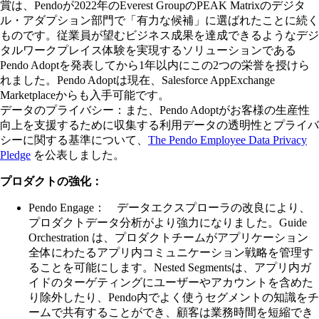
賞は、Pendoが2022年のEverest GroupのPEAK Matrixのデジタ
ル・アダプション部門で「有力な候補」に選ばれたことに続く
ものです。従業員が望むビジネス成果を達成できるようなデジ
タルワークプレイス体験を実現するソリューションである
Pendo Adoptを発表してから1年以内にこの2つの栄誉を授けら
れました。Pendo Adoptは現在、Salesforce AppExchange
Marketplaceからも入手可能です。
データのプライバシー：また、Pendo Adoptがお客様の生産性
向上を支援するために収集する利用データの透明性とプライバ
シーに関する基準について、
The Pendo Employee Data Privacy
Pledge
を公表しました。
プロダクトの強化：
Pendo Engage： データエクスプローラの改良により、
プロダクトデータ分析がより強力になりました。Guide
Orchestration は、プロダクトチームがアプリケーション
全体にわたるアプリ内コミュニケーション戦略を管理す
ることを可能にします。Nested Segmentsは、アプリ内ガ
イドのターゲティングにユーザーやアカウントを含めた
り除外したり、Pendo内でよく使うセグメントの知識をチ
ームで共有することができ、顧客は業務時間を短縮でき