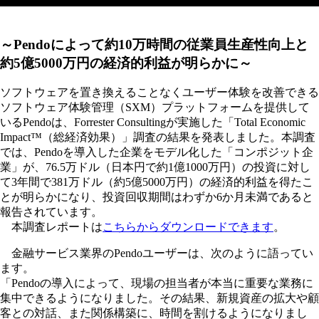
～Pendoによって約10万時間の従業員生産性向上と
約5億5000万円の経済的利益が明らかに～
ソフトウェアを置き換えることなくユーザー体験を改善できる
ソフトウェア体験管理（SXM）プラットフォームを提供して
いるPendoは、Forrester Consultingが実施した「Total Economic
Impact™（総経済効果）」調査の結果を発表しました。本調査
では、Pendoを導入した企業をモデル化した「コンポジット企
業」が、76.5万ドル（日本円で約1億1000万円）の投資に対し
て3年間で381万ドル（約5億5000万円）の経済的利益を得たこ
とが明らかになり、投資回収期間はわずか6か月未満であると
報告されています。
本調査レポートは
こちらからダウンロードできます
。
金融サービス業界のPendoユーザーは、次のように語ってい
ます。
「Pendoの導入によって、現場の担当者が本当に重要な業務に
集中できるようになりました。その結果、新規資産の拡大や顧
客との対話、また関係構築に、時間を割けるようになりまし