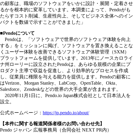
の顧客は、職場のソフトウェアをいかに設計・展開・定着させ
るかを根本的に変革しています。本調査によって、Pendoがも
たらすコスト削減、生産性向上、そしてビジネス全体へのイン
パクトを数値で示すことができました」
■Pendoについて
Pendoは、「ソフトウェアで世界のソフトウェア体験を向上
する」をミッションに掲げ、ソフトウェアを置き換えることな
くユーザー体験を改善できるソフトウェア体験管理（SXM）
プラットフォームを提供しています。2013年にノースカロライ
ナ州ローリーに設立されたPendoは、あらゆる規模の企業にプ
ロダクト主導で収益を促進し、より効率的なプロセスを作成
し、従業員に権限を与える能力を提供します。Pendoの顧客に
はVerizon、Morgan Stanley、LabCorp、OpenTable、Okta、
Salesforce、Zendeskなどの世界の大手企業が含まれます。
2020年11月1日に、Pendo.io Japan株式会社として日本法人を
設立。
公式ホームページ：
https://jp.pendo.io/about/
【本件に関する報道関係者様のお問い合わせ先】
Pendo ジャパン 広報事務局（合同会社 NEXT PR内）