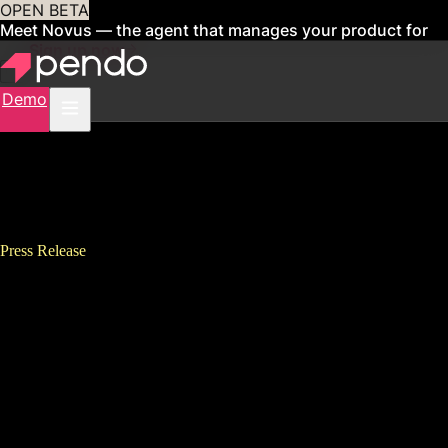
OPEN BETA
Meet Novus — the agent that manages your product for
you
Sign up now
Demo
Press Release
Pendo導入企業、従業員向けソ
フトウェア体験の改善により
396%のROIを達成 最新調査結
果より判明