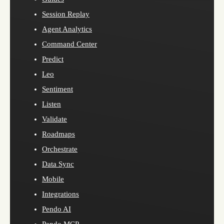
Session Replay
Agent Analytics
Command Center
Predict
Leo
Sentiment
Listen
Validate
Roadmaps
Orchestrate
Data Sync
Mobile
Integrations
Pendo AI
Pendo MCP