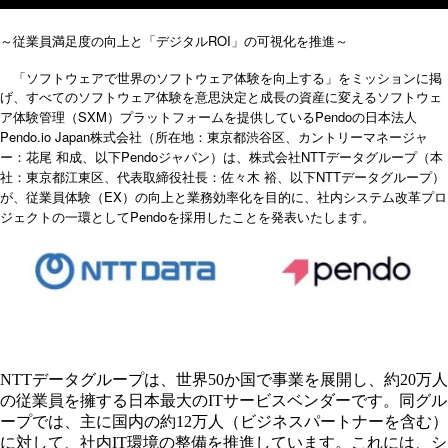
ROI
～従業員満足度の向上と「デジタル
」の可視化を推進～
「ソフトウェアで世界のソフトウェア体験を向上する」をミッションに掲
げ、すべてのソフトウェア体験を意思決定と成長の資産に変えるソフトウェ
SXM
Pendo
ア体験管理（
）プラットフォームを提供している
の日本法人
Pendo.io Japan
株式会社（所在地：東京都渋谷区、カントリーマネージャ
Pendo
NTT
ー：花尾
和成、以下
ジャパン）は、株式会社
データグループ（本
NTT
社：東京都江東区、代表取締役社長：佐々木
裕、以下
データグループ）
EX
が、従業員体験（
）の向上と業務効率化を目的に、社内システム改革プロ
Pendo
ジェクトの一環として
を採用したことを発表いたします。
NTTデータグループは、世界50か国で事業を展開し、約20万人
の従業員を擁する日本最大のITサービスベンダーです。同グル
ープでは、主に国内の約12万人（ビジネスパートナーを含む）
に対して、社内IT環境の整備を推進しています。これには、シ