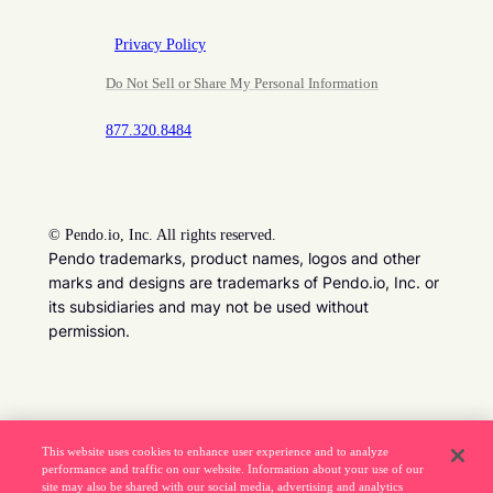
Privacy Policy
Do Not Sell or Share My Personal Information
877.320.8484
©
Pendo.io, Inc. All rights reserved.
Pendo trademarks, product names, logos and other
marks and designs are trademarks of Pendo.io, Inc. or
its subsidiaries and may not be used without
permission.
Beware of job recruitment scams. Read more ->
This website uses cookies to enhance user experience and to analyze
performance and traffic on our website. Information about your use of our
site may also be shared with our social media, advertising and analytics