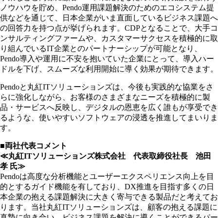
ノウハウを貯め、Pendo運用課題解決のためのエコシステム提
供などを通じて、日本企業がいま直面しているビジネス課題へ
の回答力を持つ点が挙げられます。CDPとなることで、大手コ
ンサルティングファームや、カスタマーサクセスを積極的に取
り組んでいるIT企業とのパートナーシップが可能となり、
Pendo導入や運用に不安を抱いていた企業にとって、導入ハー
ドルを下げ、スムーズな利用開始に導く効果が期待できます。
Pendoと丸紅ITソリューションズは、今後も実践的な協業をさ
らに強化しながら、お客様のさまざまなニーズを積極的に製
品・サービスへ反映し、デジタルの恩恵を広く誰もが享受でき
るような、使いやすいソフトウェアの浸透を推進してまいりま
す。
■両社代表コメント
≪丸紅ITソリューションズ株式会社 代表取締役社長 池田
孝 氏≫
Pendoは高度な分析機能とユーザーエクスペリエンス向上を目
的とするガイド機能を有しており、DX推進を目指す多くの日
本企業の抱える課題解決に大きく寄与できる製品だと考えてお
ります。当社丸紅ITソリューションズは、顧客の抱える課題に
真摯に向き合い、ビジネス課題を解決に導くことができるパー