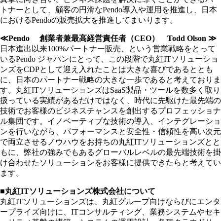
トナーとして、顧客の円滑なPendo導入や運用を推進し、日本
におけるPendoの販売拡大を推進してまいります。
≪Pendo 創業者兼最高経営責任者（CEO） Todd Olson ≫
日本進出以来100%パートナー販売、という営業戦略をとって
いるPendo ジャパンにとって、この段階で丸紅ITソリューショ
ンズをCDPとして迎え入れたことは大きな喜びであるととも
に、日本のパートナー戦略の大きな一歩であると考えておりま
す。丸紅ITソリューションズはSaaS製品・ツールを数多く取り
扱っている実績があるだけではなく、時代に先駆けた最先端の
技術でお客様のビジネスチャンスを創出するプロフェッショナ
ル集団です。イノベーティブな技術の導入、インテグレーショ
ンを行いながら、パフォーマンスと安全性・信頼性を高い次元
で両立させるノウハウをお持ちの丸紅ITソリューションズとと
もに、弊社の強みでもあるグローバルレベルの最先端技術を掛
け合わせたソリューションをお客様に提供できたらと考えてい
ます。
■丸紅ITソリューションズ株式会社について
丸紅ITソリューションズは、丸紅グループ向けならびにエンタ
ープライズ向けに、ITコンサルティング、業務システムやセキ