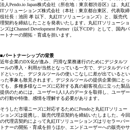
法人Pendo.io Japan株式会社（所在地：東京都渋谷区）は、丸紅
ITソリューションズ株式会社（本社：東京都台東区、代表取締
役社長：池田 孝 以下、丸紅ITソリューションズ）と、販売代
理契約を締結したことを発表いたします。丸紅ITソリューショ
ンズはChannel Development Partner（以下CDP）として、国内パ
ートナーの開拓・育成を担います。
■パートナーシップの背景
近年企業のDX化が進み、円滑な業務遂行のためにデジタルツ
ールの導入・利用が当然となっている一方で、デジタルデバイ
ドといった、デジタルツールの使いこなしに差が出ているとい
った事象も散見されます。デジタルツールの提供企業側にとっ
ても、多種多様なニーズに応対する真の顧客視点に立った製品
提供のためには、ユーザー1人1人のデータを取得し、ユーザー
の行動や特徴、感情を理解する必要があります。
そうした市場ニーズに対応するためにPendoと丸紅ITソリュー
ションズは提携し、販売代理店契約を締結いたしました。今回
の代理店契約によって丸紅ITソリューションズはリセラーパー
トナーの開拓・育成を担うほか、エンドユーザーへの販売やサ