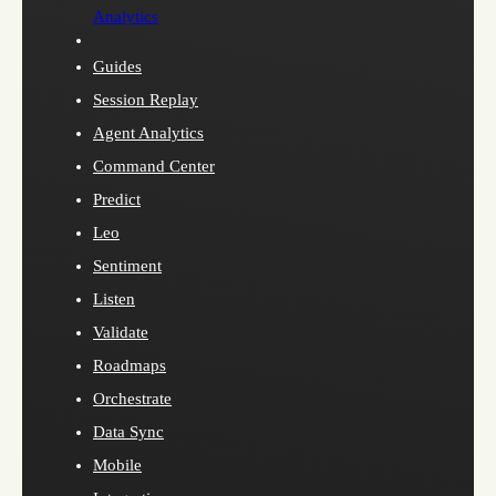
Analytics
Guides
Session Replay
Agent Analytics
Command Center
Predict
Leo
Sentiment
Listen
Validate
Roadmaps
Orchestrate
Data Sync
Mobile