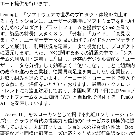
ポート提供を行います。
Pendoは、「ソフトウェアで世界のプロダクト体験を向上す
る」をミッションに、ユーザーの期待にソフトウェアを近づけ
るためのプロダクトプラットフォームを提供するSaaS企業で
す。製品の特長は大きく３つ、「分析」「ガイド」「意見収
集」です。ユーザーデータを吸い上げてガイドをパーソナライ
ズして展開し、利用状況を定量データで視覚化し、プロダクト
に還元します。また、DXに関する多くの課題の中でも「シス
テムの利活用・定着」に注目し、既存のデジタル資産を「ユー
ザーデータを分析」して効率よく「使いこなす」ことで組織内
の改革を進める企業様、従業員満足度を向上したい企業様と、
お取り組みを進めています。ノーコード・ローコードで導入で
きる点にもご評価をいただいております。最新のテクノロジー
トレンドにも適宜対応しており、米国時間7月19日にはPendoプ
ラットフォームを人工知能（AI）と自動化で強化する「Pendo
AI」を発表しています。
「Active IT」をスローガンとして掲げる丸紅ITソリューション
ズは、クラウド時代の提案力と信頼のITサービスを積極的に提
供しています。丸紅ITソリューションズの競合優位性は、Box
事業などと同様に顧客ニーズに応えるための試行錯誤を厭わず