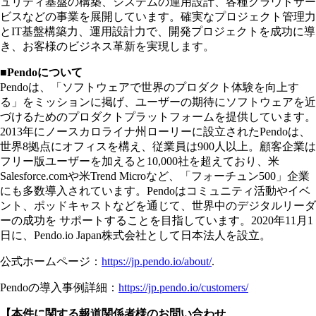
ュリティ基盤の構築、システムの運用設計、各種クラウドサー
ビスなどの事業を展開しています。確実なプロジェクト管理力
とIT基盤構築力、運用設計力で、開発プロジェクトを成功に導
き、お客様のビジネス革新を実現します。
■Pendoについて
Pendoは、「ソフトウェアで世界のプロダクト体験を向上す
る」をミッションに掲げ、ユーザーの期待にソフトウェアを近
づけるためのプロダクトプラットフォームを提供しています。
2013年にノースカロライナ州ローリーに設立されたPendoは、
世界8拠点にオフィスを構え、従業員は900人以上。顧客企業は
フリー版ユーザーを加えると10,000社を超えており、米
Salesforce.comや米Trend Microなど、「フォーチュン500」企業
にも多数導入されています。Pendoはコミュニティ活動やイベ
ント、ポッドキャストなどを通じて、世界中のデジタルリーダ
ーの成功を サポートすることを目指しています。2020年11月1
日に、Pendo.io Japan株式会社として日本法人を設立。
公式ホームページ：
https://jp.pendo.io/about/
.
Pendoの導入事例詳細：
https://jp.pendo.io/customers/
【本件に関する報道関係者様のお問い合わせ