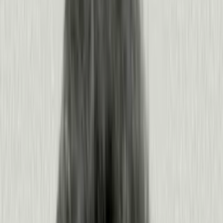
producto del mundo.
Pendo captura el comportamiento de humanos y agentes en el contexto
de tu negocio, todo conectado y rastreado desde el primer uso de un
producto. Obtienes la imagen más completa de lo que ocurre dentro de
tu producto y la claridad para actuar.
HEADLESS PENDO
Dale a cada agente el contexto para
rendir mejor.
Pendo alimenta con contexto de producto a los agentes que
creas o compras. Obtienes insights y recomendaciones para
decisiones más certeras, y tus agentes obtienen el contexto
para actuar por su cuenta, incluso antes de que lo pidas.
CASO DE USO
Onboard users