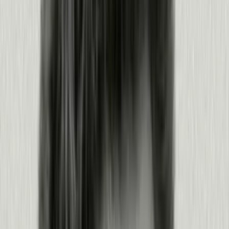
Lanza una solución y toma acción
Convierte lo que aprendiste en guías, cambios y acciones de agentes.
Guía y acompaña a los usuarios in-app, sin necesidad de
ingeniería
Orquesta notificaciones y guías según tus objetivos
Dales a los agentes el contexto para actuar, vía MCP y el
Agent Toolkit
Activa acciones proactivas de retención y expansión con
Predict
Productos:
Guides
·
MCP
·
Pendo for Agents
·
Predict
·
Orchestrate