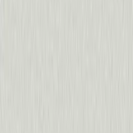
Solicitar una demo
Mira cómo funciona
Los mejores builders de la era
“
Con Pendo, realmente no hace falta mucho para lanzar
Liz Feller
,
Nelnet