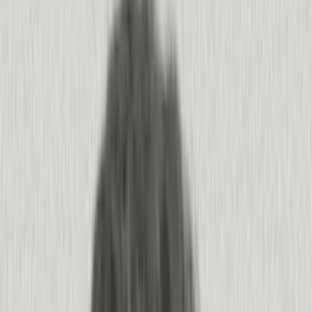
“
Es casi como salir a caminar con tus datos. Agent An
Paul Frank
,
Pushpay
40 billones
Eventos
/
Mil millones+
Usuarios
/
50 mil+
Agentes y apps
Pendo es el mayor grafo de contexto de