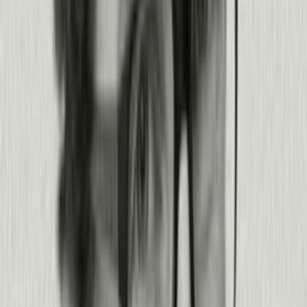
Afina cada etapa de tu ciclo de desarrollo
de software.
Mira cómo funciona Pendo desde la planificación hasta la producción,
y en todo lo que hay en medio.
Solicitar una demo
Únete a más de 14.000 equipos que innovan con Pendo
Los mejores builders de la era de la IA
eligen Pendo.
Ver todas las historias de clientes
Leer historia
Leer historia