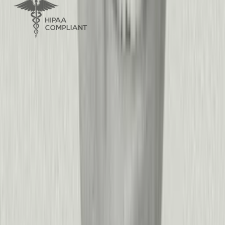
Conforme con HIPAA
Preguntas frecuentes
+
−
¿Es fácil instalar Pendo?
¡Sí!
Pendo suele poder instalarse en una hora o menos.
+
−
¿Qué hace diferente a Pendo de otras plataformas de
experiencia de producto?
Pendo es la única plataforma que unifica la analítica de
producto y de agentes, el feedback de usuarios, la orientación
in-app y las predicciones con IA en una única fuente de verdad
para la experiencia de producto. Mientras otras herramientas te
obligan a unir varios proveedores —uno para analítica, otro
para guías, un tercero para el roadmap—, Pendo cierra el ciclo: