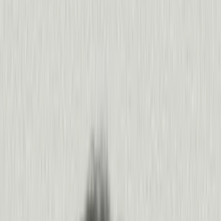
“
Devolvemos los datos de Pendo a nuestra estrategia de
Sam Martin
,
ClearCo
350%
de aumento en usuarios activos semanal
“
Pendo nos ayuda a trazar un panorama más amplio y cl
Liz Heard
,
ADP
400%
de aumento en NPS