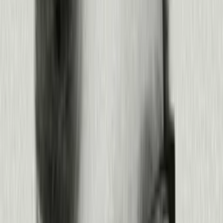
Mide resultados y mejora experiencias
Mide el impacto de lo que lanzaste y optimiza a partir de ahí.
Mide si tu solución movió el número que importaba
Haz seguimiento del rendimiento en productos y agentes
Recorta lo que no funciona y reinvierte en lo que sí
Devuelve los aprendizajes al siguiente ciclo
Productos:
Product Analytics
·
Agent Analytics
·
Command Center
Más información