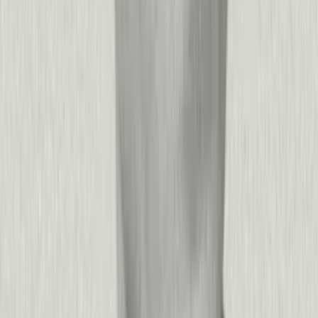
comprende el comportamiento del usuario, capta el sentimiento,
prioriza qué construir e impulsa la adopción con experiencias
dirigidas, todo desde una sola plataforma.
Este enfoque integrado significa menor tiempo hasta el insight,
mejor alineación entre áreas y la capacidad de actuar sobre los
datos sin cambiar de contexto. Las organizaciones obtienen un
ROI más rápido que con las alternativas, con implementaciones
medidas en semanas en lugar de trimestres, ya seas una startup
de 50 personas o una empresa Fortune 500 con miles de
aplicaciones.
+
−
¿Qué resultados de negocio podemos esperar de Pendo?
Los resultados más impactantes dependen de tus prioridades
estratégicas:
Acelera el crecimiento impulsado por el producto:
Las
empresas que usan Pendo mejoran sus tasas de conversión de
prueba a pago entre un 25 % y un 40 % al guiar a los usuarios
más rápido hacia los momentos de activación. Reduce el
tiempo hasta el valor para nuevos clientes, aumenta la adopción