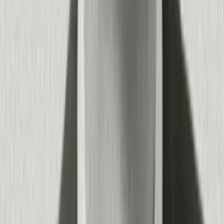
con el tiempo. Los equipos de producto avanzan rápido sin
tickets a ingeniería, mientras que los equipos de TI y de datos
cuentan con la seguridad, la gobernanza y las capacidades de
integración que requieren.
+
−
¿Cómo escala Pendo de nuestro primer producto a todo un
portafolio digital?
Pendo crece contigo. Empieza por comprender la adopción y
guiar a los usuarios en un solo producto, y luego expande el
seguimiento del engagement a todo tu portafolio, ya sean varios
productos SaaS orientados al cliente, aplicaciones internas
como Salesforce o agentes de IA conversacionales.
Las organizaciones usan Pendo para gestionar ecosistemas
complejos de múltiples productos: seguir recorridos entre
productos, identificar qué aplicaciones y agentes generan más
valor, optimizar el gasto en SaaS midiendo el uso real frente a
las licencias y crear experiencias consistentes entre sistemas
dispares. Puedes desplegar Pendo en la web, el móvil y las
aplicaciones de IA con las mismas capacidades unificadas de
analítica y orientación.