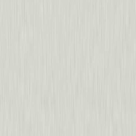
60%
de reducción en tickets de soporte
“
Sin Pendo, de verdad habríamos ido a ciegas.
”
Sarah Parham
,
CallRail
Procare
70%
de aumento en negocios cerrados mediante ca
20x
de aumento en la adopción de funcio