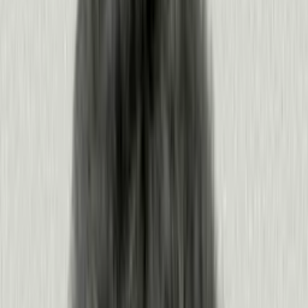
Haz las preguntas que le importan a tu equipo desde las herramientas de IA que ya
adora, o desde cualquier cliente
MCP
.
¿Nuevo en Pendo? Descubre lo que tus herramientas de IA podrían extraer de Pendo.
Solicitar una demo
¿Ya usas Pendo?
Conecta el servidor MCP
Convierte el entendimiento en resultados,