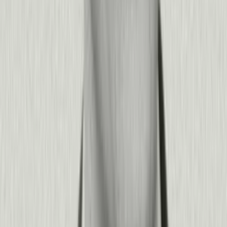
de funciones y convierte tu producto en tu mejor canal de
ventas.
Reduce el churn y amplía los ingresos:
Identifica cuentas en
riesgo de 3 a 6 meses antes de la renovación con los modelos
de IA de Pendo Predict, y luego interviene con orientación
dirigida y contacto proactivo. Los clientes también reducen el
volumen de tickets de soporte en un 15 % en promedio,
mientras descubren oportunidades de upsell ocultas en los
patrones de uso.
Mejora la eficiencia operativa:
Para aplicaciones internas,
acelera el onboarding de empleados, aumenta el uso de las
herramientas empresariales que ya compraste y reduce los
costos de capacitación al integrar la orientación directamente en
tus aplicaciones.
La combinación de analítica, orientación y predicción con IA
significa que no solo mides los problemas: los resuelves de