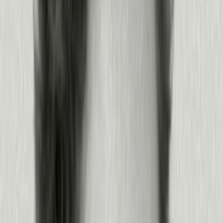
Encuentra la fricción
Observa tu producto y tus agentes para encontrar la fricción que te está
costando caro.
Revela fricción, frustración y puntos de falla rápidamente
Mira las sesiones exactas en Session Replay
Ve dónde fallan los agentes, y por qué