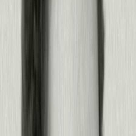
Sabe qué corregir a continuación
Productos:
Agent Analytics
·
Session Replay
·
Analytics
·
MCP
Más información