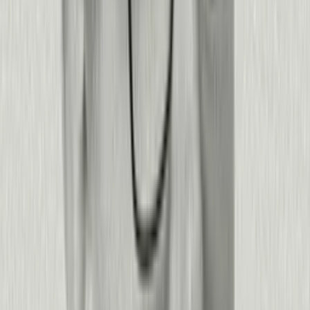
Leer historia
3x
de mayor rapidez para contactar a clientes en riesgo
4k
colaboradores migrados a una nueva plataforma.