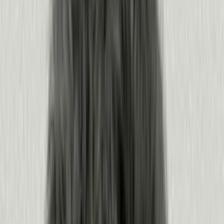
de forma continua
Pendo convierte las señales de tus personas y agentes en resultados en
cada etapa del ciclo de desarrollo de software, para que cada versión se
apoye en la anterior.
Comprende a tus usuarios
Conoce qué hacen, sienten y necesitan tus usuarios y agentes, antes de
construir.
Observa qué hacen usuarios y agentes en cada superficie
Escucha cómo se sienten mediante el sentimiento y el
feedback
Llévalo todo a tus agentes y herramientas vía MCP
Planifica con evidencia, no con suposiciones
Productos:
Product Analytics
·
Sentiment
·
Agent Analytics
·
MCP
·
Leo