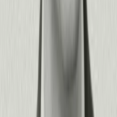
forma sistemática mientras demuestras el ROI a las partes
interesadas.
+
−
¿Necesitamos un equipo de ciencia de datos o desarrolladores
para usar Pendo con eficacia?
No. Pendo está diseñado para que los equipos de producto,
ingresos y TI trabajen de forma independiente, con potentes
capacidades que pueden escalar para cubrir las necesidades de
ciencia de datos e ingeniería de la empresa cuando las tengas.
Los equipos no técnicos pueden crear segmentos, construir
guías in-app, analizar recorridos de usuario y desplegar
encuestas de feedback sin escribir código. Nuestro creador de
guías con IA y el diseñador visual hacen que lanzar
experiencias en minutos sea sencillo. Al mismo tiempo, Pendo
ofrece acceso por API, integraciones de pipelines de datos,
consultas SQL personalizadas y analítica avanzada para los
equipos técnicos que buscan un control más profundo.
Este enfoque de “divulgación progresiva” significa que tu
organización obtiene valor de inmediato y gana sofisticación