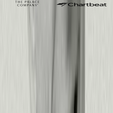
Tu producto ya sabe qué está
funcionando y qué no.
Cada clic, abandono y momento de frustración
es una señal. Pendo convierte ese
comportamiento en respuestas claras y en la
siguiente acción, ya sea una guía in-app, una
reproducción de sesión o un panel en vivo.
Ver precios
Solicitar una demo
Seguridad, privacidad y confianza
Seguridad de nivel empresarial.
Sin
excepciones.