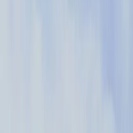
Aumento de la actividad en el producto un 39%
“Lo más emocionante para nosotros es la velocidad a la
que podemos obtener información. “Puedo estar en una
reunión con producto e ingeniería y en quince minutos
obtenemos datos de Pendo para responder a nuestra
pregunta y ayudarnos a tomar una decisión.”
– Chuck Konfrst, Director de Experiencia de Usuario en Cox
Automotive
Read the story
→
Cómo uso Pendo