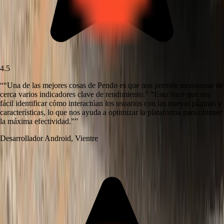
4.5
“
“Una de las mejores cosas de Pendo es que nos permite monitorear de
cerca varios indicadores clave de rendimiento.” “Esto hace que sea
fácil identificar cómo interactúan los usuarios con las nuevas páginas y
características, lo que nos ayuda a optimizar la plataforma para obtener
la máxima efectividad.”
”
Desarrollador Android
,
Vientre