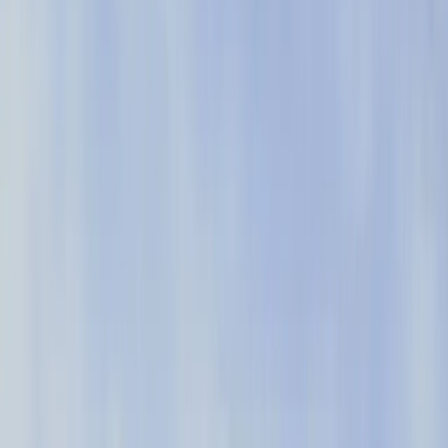
Pendo.
Descubre por qué más de 14K empresas
usan Pendo para crear mejores
experiencias de software.
4.5
A partir de octubre de
2025