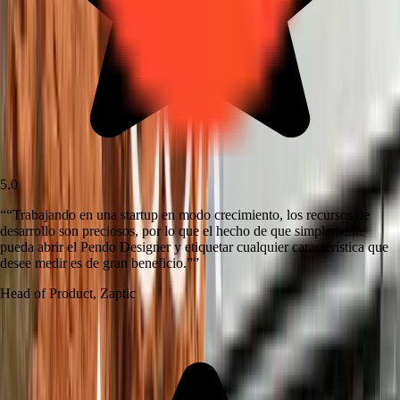
5.0
“
“Trabajando en una startup en modo crecimiento, los recursos de
desarrollo son preciosos, por lo que el hecho de que simplemente
pueda abrir el Pendo Designer y etiquetar cualquier característica que
desee medir es de gran beneficio.”
”
Head of Product
,
Zaptic