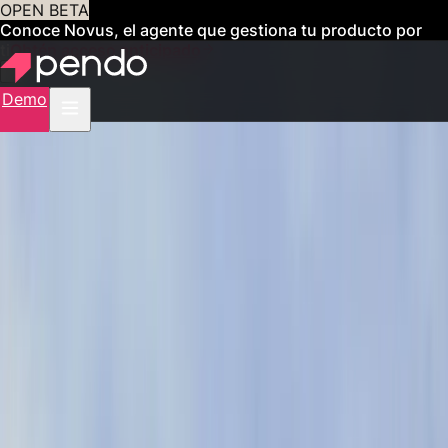
OPEN BETA
Conoce Novus, el agente que gestiona tu producto por
ti
Obtén acceso anticipado
Demo
CLIENTES
Organizaciones como
la suya logran más con