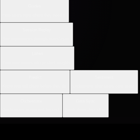
Guides
Help users right where they need it.
Session Replay
See experiences through users' eyes.
Listen
Turn user voices into product insights.
Predict
Sentiment
Know who will churn before they do.
Understand what users care about.
Orchestrate
Data Sync
Guide users in-app and beyond.
Break down data silos.