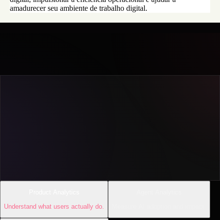
amadurecer seu ambiente de trabalho digital.
Product Analytics
Agent Analytics
Understand what users actually do.
Measure AI adoption and impact.