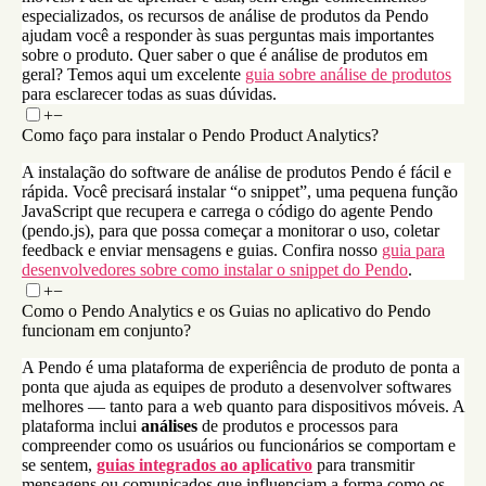
especializados, os recursos de análise de produtos da Pendo
ajudam você a responder às suas perguntas mais importantes
sobre o produto. Quer saber o que é análise de produtos em
geral? Temos aqui um excelente
guia sobre análise de produtos
para esclarecer todas as suas dúvidas.
+
−
Como faço para instalar o Pendo Product Analytics?
A instalação do software de análise de produtos Pendo é fácil e
rápida. Você precisará instalar “o snippet”, uma pequena função
JavaScript que recupera e carrega o código do agente Pendo
(pendo.js), para que possa começar a monitorar o uso, coletar
feedback e enviar mensagens e guias. Confira nosso
guia para
desenvolvedores sobre como instalar o snippet do Pendo
.
+
−
Como o Pendo Analytics e os Guias no aplicativo do Pendo
funcionam em conjunto?
A Pendo é uma plataforma de experiência de produto de ponta a
ponta que ajuda as equipes de produto a desenvolver softwares
melhores — tanto para a web quanto para dispositivos móveis. A
plataforma inclui
análises
de produtos e processos para
compreender como os usuários ou funcionários se comportam e
se sentem,
guias integrados ao aplicativo
para transmitir
mensagens ou comunicados que influenciam a forma como os