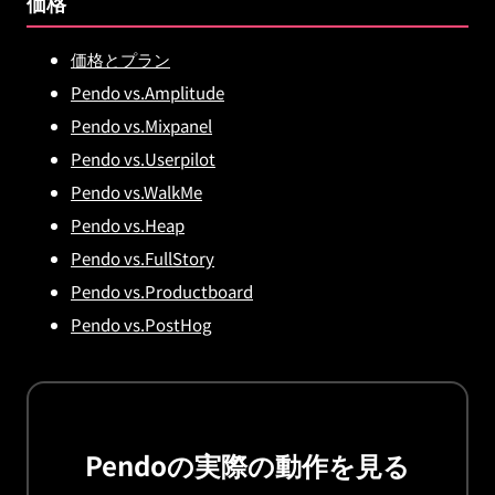
価格
価格とプラン
Pendo vs.Amplitude
Pendo vs.Mixpanel
Pendo vs.Userpilot
Pendo vs.WalkMe
Pendo vs.Heap
Pendo vs.FullStory
Pendo vs.Productboard
Pendo vs.PostHog
Pendoの実際の動作を見る