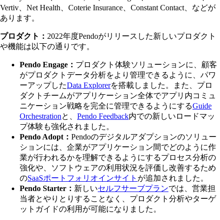
Vertiv、Net Health、Coterie Insurance、Constant Contact、などが
あります。
プロダクト：
2022年度Pendoがリリースした新しいプロダクト
や機能は以下の通りです。
Pendo Engage：
プロダクト体験ソリューションに、顧客
がプロダクトデータ分析をより管理できるように、パワ
ーアップした
Data Explorer
を搭載しました。また、プロ
ダクトチームがアプリケーション全体でアプリ内コミュ
ニケーション戦略を完全に管理できるようにする
Guide
Orchestration
と、
Pendo Feedback
内での新しいロードマッ
プ体験も強化されました。
Pendo Adopt：
Pendoのデジタルアダプションのソリュー
ションには、企業がアプリケーション間でどのように作
業が行われるかを理解できるようにするプロセス分析の
強化や、ソフトウェアの利用状況を評価し改善するため
の
SaaSポートフォリオインサイト
が追加されました。
Pendo Starter：
新しい
セルフサーブプラン
では、営業担
当者とやりとりすることなく、プロダクト分析やターゲ
ットガイドの利用が可能になりました。