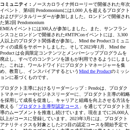
コミュニティ：
ノースカロライナ州ローリーで開催された年次
イベント、第6回 Pendomoniumには1,000 人を超えるプロダクト
およびデジタルリーダーが参加しました。ロンドンで開催され
た第2回 Pendomonium
EMEAイベントには300人が参加しました。また、サンフラン
シスコとロンドンで開催された#MTPConイベントには、3,300
人以上のプロダクト関係者が参加し、Mind the Productコミュニ
ティの成長をサポートしました。そして2023年1月、Mind the
Product は会員限定コンテンツとメンバーシッププログラムを
廃止し、すべてのコンテンツを誰もが利用できるようにしまし
た。これは、ワールドワイドにプロダクトマネージャーを集
め、教育し、インスパイアするという
Mind the Product
のミッシ
ョンに基づくものです。
プロダクト主導におけるリーダーシップ：Pendoは、プロダク
トマネージャーやビジネスリーダーに、プロダクト主導の戦略
を採用して成長を促進し、キャリアと組織を向上させる方法を
教える「
プロダクト主導型認定コース
」を通じてプロダクト主
導のムーブメントを推進し続けています。現在までに26,000人
以上がコースに登録しています。2023年3月には、プロダクト
アナリティクスを対象とした2つ目の認定コースを開始予定で