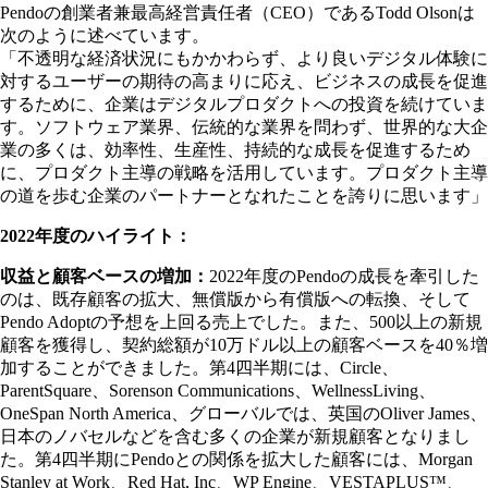
Pendoの創業者兼最高経営責任者（CEO）であるTodd Olsonは
次のように述べています。
「不透明な経済状況にもかかわらず、より良いデジタル体験に
対するユーザーの期待の高まりに応え、ビジネスの成長を促進
するために、企業はデジタルプロダクトへの投資を続けていま
す。ソフトウェア業界、伝統的な業界を問わず、世界的な大企
業の多くは、効率性、生産性、持続的な成長を促進するため
に、プロダクト主導の戦略を活用しています。プロダクト主導
の道を歩む企業のパートナーとなれたことを誇りに思います」
2022年度のハイライト：
収益と顧客ベースの増加：
2022年度のPendoの成長を牽引した
のは、既存顧客の拡大、無償版から有償版への転換、そして
Pendo Adoptの予想を上回る売上でした。また、500以上の新規
顧客を獲得し、契約総額が10万ドル以上の顧客ベースを40％増
加することができました。第4四半期には、Circle、
ParentSquare、Sorenson Communications、WellnessLiving、
OneSpan North America、グローバルでは、英国のOliver James、
日本のノバセルなどを含む多くの企業が新規顧客となりまし
た。第4四半期にPendoとの関係を拡大した顧客には、Morgan
Stanley at Work、Red Hat, Inc、WP Engine、VESTAPLUS™、