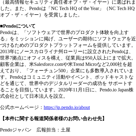
（最高情報セキュリティ責任者オブ・ザ・イヤー）に選ばれま
した。また、Pendoは「NC Tech HQ of the Year」（NC Tech HQ
オブ・ザ・イヤー）を受賞しました。
■Pendoについて
Pendoは、「ソフトウェアで世界のプロダクト体験を向上す
る」をミッションに掲げ、ユーザーの期待にソフトウェアを近
づけるためのプロダクトプラットフォームを提供しています。
2013年にノースカロライナ州ローリーに設立されたPendoは、
世界7拠点にオフィスを構え、従業員は950人以上にまで拡大。
顧客企業は、米Salesforce.comや米Trend Microなど2,000社を超
えており、「フォーチュン500」企業にも多数導入されていま
す。Pendoはコミュニティ活動やイベント、ポッドキャストな
どを通じて、世界中のデジタルリーダーの成功を サポートす
ることを目指しています。2020年11月1日に、Pendo.io Japan株
式会社として日本法人を設立。
公式ホームページ：
https://jp.pendo.io/about
【本件に関する報道関係者様のお問い合わせ先】
Pendoジャパン 広報担当：土屋