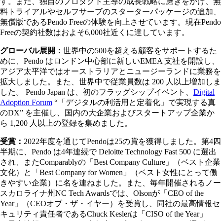
す。また、独自のプロダクト主導の成長戦略に磨きをかけ、無
料トライアルやセルフサーブのスターターパッケージの追加、
無償版であるPendo Freeの体験を向上させています。現在Pendo
Freeの契約社数はおよそ6,000社近くに達しています。
グローバル展開：
世界中の500を超える顧客をサポートするた
めに、Pendo はロンドン中心部に新しいEMEA 支社を開設し、
アジア太平洋ではオーストラリアとニュージーランドに業務を
拡大しました。また、世界中で従業員数は 200 人以上増加しま
した。 Pendo Japan は、初のフラッグシップイベント、
Digital
Adoption Forum
“「デジタルの利活用と定着化」で実現する真
のDX” を主催し、国内の大企業およびスタートアップ企業か
ら 1,200 人以上の登録を集めました。
受賞：
2022年度を通じてPendoは25の賞を獲得しました。第4四
半期に、Pendo は4年連続で Deloitte Technology Fast 500 に選出
され、またComparablyの「Best Company Culture」（ベスト企業
文化）と「Best Company for Women」（ベスト女性にとって働
きやすい企業）に名を連ねました。また、毎年開催されるノー
スカロライナ州NC Tech Awardsでは、Olsonが「CEO of the
Year」（CEOオブ・ザ・イヤー）を受賞し、同社の最高情報セ
キュリティ責任者であるChuck Keslerは「CISO of the Year」