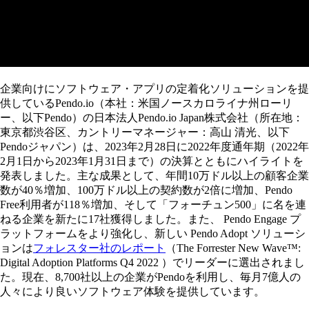
はSaaSからエンタープライズ
にも拡大～
企業向けにソフトウェア・アプリの定着化ソリューションを提
供しているPendo.io（本社：米国ノースカロライナ州ローリ
ー、以下Pendo）の日本法人Pendo.io Japan株式会社（所在地：
東京都渋谷区、カントリーマネージャー：高山 清光、以下
Pendoジャパン）は、2023年2月28日に2022年度通年期（2022年
2月1日から2023年1月31日まで）の決算とともにハイライトを
発表しました。主な成果として、年間10万ドル以上の顧客企業
数が40％増加、100万ドル以上の契約数が2倍に増加、Pendo
Free利用者が118％増加、そして「フォーチュン500」に名を連
ねる企業を新たに17社獲得しました。また、 Pendo Engage プ
ラットフォームをより強化し、新しい Pendo Adopt ソリューシ
ョンは
フォレスター社のレポート
（The Forrester New Wave™:
Digital Adoption Platforms Q4 2022 ）でリーダーに選出されまし
た。現在、8,700社以上の企業がPendoを利用し、毎月7億人の
人々により良いソフトウェア体験を提供しています。