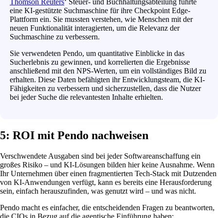
Thomson Reuters
‘ Steuer- und Buchhaltungsabteilung führte
eine KI-gestützte Suchmaschine für ihre Checkpoint Edge-
Plattform ein. Sie mussten verstehen, wie Menschen mit der
neuen Funktionalität interagierten, um die Relevanz der
Suchmaschine zu verbessern.
Sie verwendeten Pendo, um quantitative Einblicke in das
Sucherlebnis zu gewinnen, und korrelierten die Ergebnisse
anschließend mit den NPS-Werten, um ein vollständiges Bild zu
erhalten. Diese Daten befähigten ihr Entwicklungsteam, die KI-
Fähigkeiten zu verbessern und sicherzustellen, dass die Nutzer
bei jeder Suche die relevantesten Inhalte erhielten.
5: ROI mit Pendo nachweisen
Verschwendete Ausgaben sind bei jeder Softwareanschaffung ein
großes Risiko – und KI-Lösungen bilden hier keine Ausnahme. Wenn
Ihr Unternehmen über einen fragmentierten Tech-Stack mit Dutzenden
von KI-Anwendungen verfügt, kann es bereits eine Herausforderung
sein, einfach herauszufinden, was genutzt wird – und was nicht.
Pendo macht es einfacher, die entscheidenden Fragen zu beantworten,
die CIOs in Bezug auf die agentische Einführung haben: