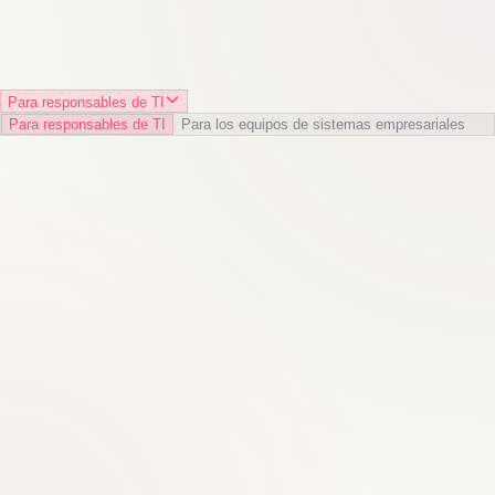
Para responsables de TI
Para responsables de TI
Para los equipos de sistemas empresariales
Reduce los costos
.
Identifica y elimina las herramientas que no
se utilizan lo suficiente o que son redundantes y que están
mermando tu presupuesto.
Aumenta la productividad
.
Asegúrate de que los empleados
adopten plenamente las herramientas que impulsan los flujos de
trabajo principales.