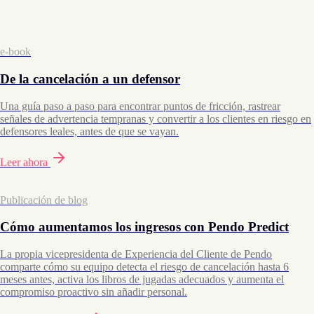
e-book
De la cancelación a un defensor
Una guía paso a paso para encontrar puntos de fricción, rastrear
señales de advertencia tempranas y convertir a los clientes en riesgo en
defensores leales, antes de que se vayan.
Leer ahora
Publicación de blog
Cómo aumentamos los ingresos con Pendo Predict
La propia vicepresidenta de Experiencia del Cliente de Pendo
comparte cómo su equipo detecta el riesgo de cancelación hasta 6
meses antes, activa los libros de jugadas adecuados y aumenta el
compromiso proactivo sin añadir personal.