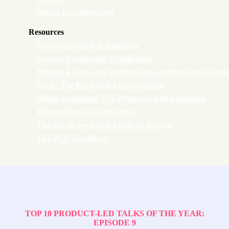
Digital transformation
Resources
Product artifacts & templates
Course: Product-led Certification
Report: 4 ways your product can accelerate your busin
Book: The Product-led Organization
Digital workshop: The Product-led Organization
The product-led video series
The top 10 product-led talks of the year
The PLG Teardown
TOP 10 PRODUCT-LED TALKS OF THE YEAR:
EPISODE 9