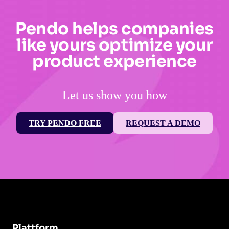
Pendo helps companies
like yours optimize your
product experience
Let us show you how
TRY PENDO FREE
REQUEST A DEMO
Plattform