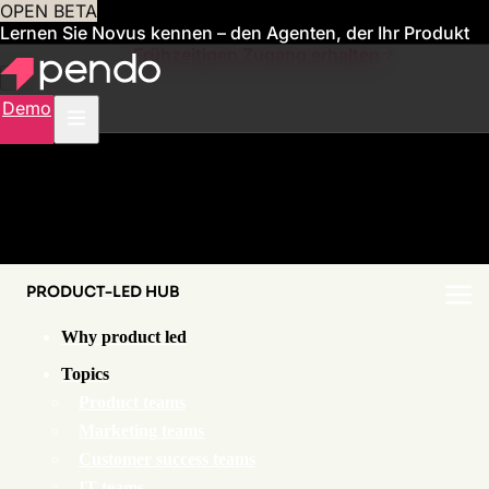
OPEN BETA
Lernen Sie Novus kennen – den Agenten, der Ihr Produkt
für Sie verwaltet
Frühzeitigen Zugang erhalten
Demo
PRODUCT-LED HUB
Why product led
Topics
Product teams
Marketing teams
Customer success teams
IT teams