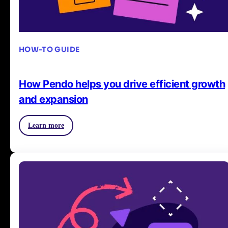
HOW-TO GUIDE
How Pendo helps you drive efficient growth
and expansion
Learn more