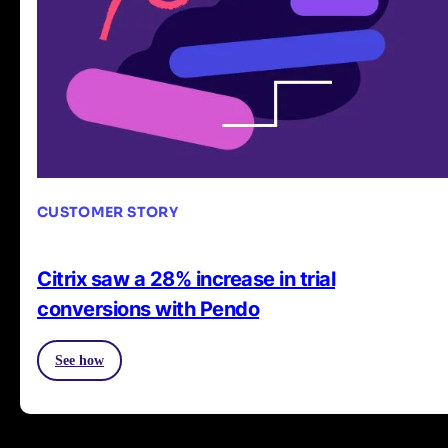
CUSTOMER STORY
Citrix saw a 28% increase in trial
conversions with Pendo
See how