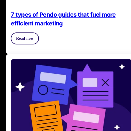
7 types of Pendo guides that fuel more
efficient marketing
Read now