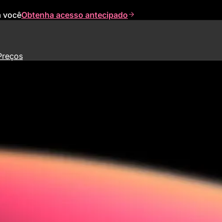
a você
Obtenha acesso antecipado
Preços
 aplicativos e agentes.
ortantes, têm dificuldades com a integração ou se desinteressam? Use 