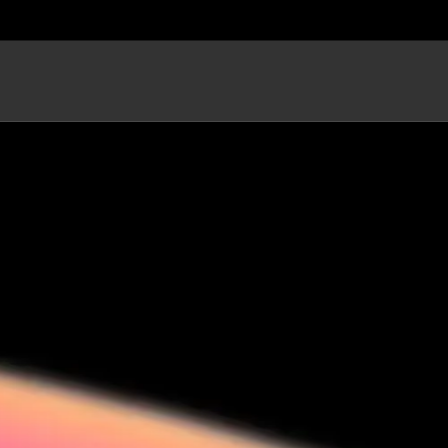
os guias no aplicativo para receber mensagens personalizadas e em