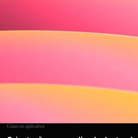
Conclusão de metas do guia
↑ 41% após o tour guiado
Tráfego de recursos
3x após o guia de anúncio
Conversão de gratuito para pago
↑ 28% · segmento de aviso de atualização
Guias no aplicativo