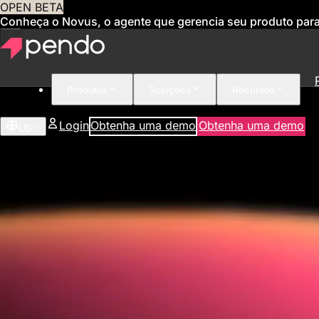
OPEN BETA
Conheça o Novus, o agente que gerencia seu produto par
Produtos
Soluções
Recursos
Login
Obtenha uma demo
Obtenha uma demo
US
Guias no aplicativo
Ajude os clientes a obterem o máximo
dos seus
Você se sente frustrado quando os usuários não encontram recursos imp
tempo real.
Solicite uma demonstração
Explore os guias
app.pendo.io/guides