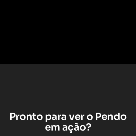
Como a Ferguson reduziu o custo de
treinamento Salesforce para mais de
2.500 funcionários com Pendo
Leia o estudo de caso
–>
Pronto para ver o Pendo
em ação?