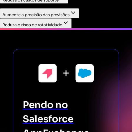
Reduza os custos de suporte
Resolva casos de suporte rapidamente com o contexto de
Aumente a precisão das previsões
uso do produto incorporado à visualização do caso no
Service Cloud.
Reduza o risco de rotatividade
Pendo no
Salesforce