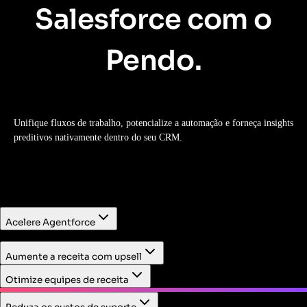
Salesforce com o
Pendo.
Unifique fluxos de trabalho, potencialize a automação e forneça insights
preditivos nativamente dentro do seu CRM.
Acelere Agentforce
Primeiro, identifique fluxos de trabalho de alto valor para
Aumente a receita com upsell
implantar a IA. Em seguida, meça o impacto da IA no
comportamento dos clientes e dos funcionários.
Otimize equipes de receita