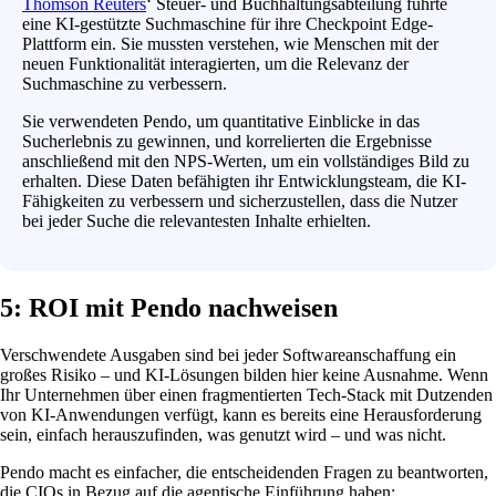
Thomson Reuters
‘ Steuer- und Buchhaltungsabteilung führte
eine KI-gestützte Suchmaschine für ihre Checkpoint Edge-
Plattform ein. Sie mussten verstehen, wie Menschen mit der
neuen Funktionalität interagierten, um die Relevanz der
Suchmaschine zu verbessern.
Sie verwendeten Pendo, um quantitative Einblicke in das
Sucherlebnis zu gewinnen, und korrelierten die Ergebnisse
anschließend mit den NPS-Werten, um ein vollständiges Bild zu
erhalten. Diese Daten befähigten ihr Entwicklungsteam, die KI-
Fähigkeiten zu verbessern und sicherzustellen, dass die Nutzer
bei jeder Suche die relevantesten Inhalte erhielten.
5: ROI mit Pendo nachweisen
Verschwendete Ausgaben sind bei jeder Softwareanschaffung ein
großes Risiko – und KI-Lösungen bilden hier keine Ausnahme. Wenn
Ihr Unternehmen über einen fragmentierten Tech-Stack mit Dutzenden
von KI-Anwendungen verfügt, kann es bereits eine Herausforderung
sein, einfach herauszufinden, was genutzt wird – und was nicht.
Pendo macht es einfacher, die entscheidenden Fragen zu beantworten,
die CIOs in Bezug auf die agentische Einführung haben: