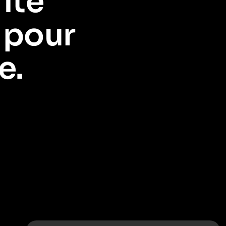
ité
 pour
e.
ne vue à 360° pour favoriser les résultats dans toute l'entreprise.