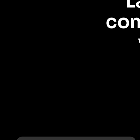
L
com
Salesforce vous indique qui sont vos clients et vos empl