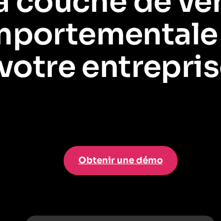
a couche de vér
portementale
votre entrepris
oyés
are
. Pendo vous montre ce qu'ils font réellement
do
. Ensemble, ils offrent u
Obtenir une démo