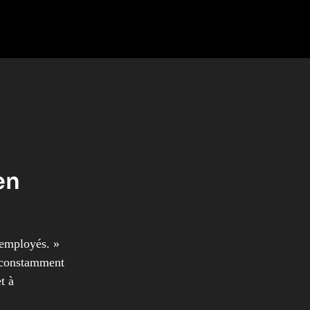
en
 employés. »
 constamment
t à