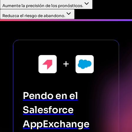
Resuelva casos de soporte rápidamente con el contexto
Aumente la precisión de los pronósticos.
de uso del producto integrado en la vista de casos de
Service Cloud.
Reduzca el riesgo de abandono.
Pendo en el
Salesforce
AppExchange