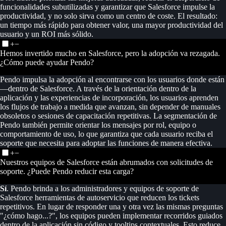
funcionalidades subutilizadas y garantizar que Salesforce impulse la
productividad, y no solo sirva como un centro de coste. El resultado:
un tiempo más rápido para obtener valor, una mayor productividad del
usuario y un ROI más sólido.
+
−
Hemos invertido mucho en Salesforce, pero la adopción va rezagada.
¿Cómo puede ayudar Pendo?
Pendo impulsa la adopción al encontrarse con los usuarios donde están
—dentro de Salesforce. A través de la orientación dentro de la
aplicación y las experiencias de incorporación, los usuarios aprenden
los flujos de trabajo a medida que avanzan, sin depender de manuales
obsoletos o sesiones de capacitación repetitivas. La segmentación de
Pendo también permite orientar los mensajes por rol, equipo o
comportamiento de uso, lo que garantiza que cada usuario reciba el
soporte que necesita para adoptar las funciones de manera efectiva.
+
−
Nuestros equipos de Salesforce están abrumados con solicitudes de
soporte. ¿Puede Pendo reducir esta carga?
Sí
. Pendo brinda a los administradores y equipos de soporte de
Salesforce herramientas de autoservicio que reducen los tickets
repetitivos. En lugar de responder una y otra vez las mismas preguntas
"¿cómo hago...?", los equipos pueden implementar recorridos guiados
dentro de la aplicación sin código y tooltips contextuales. Esto reduce