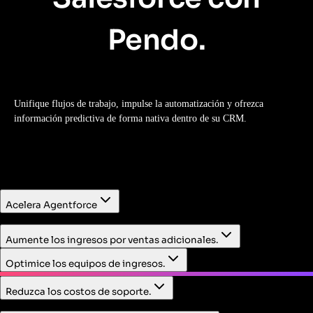
Pendo.
Unifique flujos de trabajo, impulse la automatización y ofrezca
información predictiva de forma nativa dentro de su CRM.
Acelera Agentforce
En primer lugar, identifique flujos de trabajo de alto valor
Aumente los ingresos por ventas adicionales.
en los que desplegar la IA. Luego, mida el impacto de la IA
en el comportamiento de los clientes y empleados.
Optimice los equipos de ingresos.
Reduzca los costos de soporte.