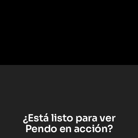
Cómo Ferguson redujo el costo de
capacitación de Salesforce para más de
2.500 empleados con Pendo
Lea el estudio de caso
–>
¿Está listo para ver
Pendo en acción?