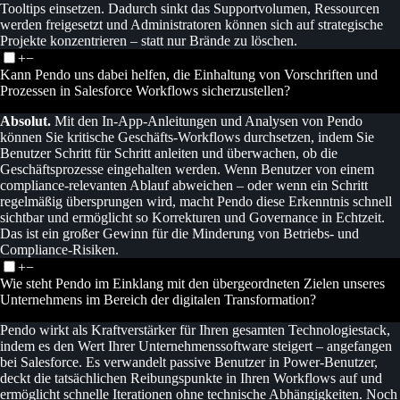
Tooltips einsetzen. Dadurch sinkt das Supportvolumen, Ressourcen
werden freigesetzt und Administratoren können sich auf strategische
Projekte konzentrieren – statt nur Brände zu löschen.
+
−
Kann Pendo uns dabei helfen, die Einhaltung von Vorschriften und
Prozessen in Salesforce Workflows sicherzustellen?
Absolut.
Mit den In-App-Anleitungen und Analysen von Pendo
können Sie kritische Geschäfts-Workflows durchsetzen, indem Sie
Benutzer Schritt für Schritt anleiten und überwachen, ob die
Geschäftsprozesse eingehalten werden. Wenn Benutzer von einem
compliance-relevanten Ablauf abweichen – oder wenn ein Schritt
regelmäßig übersprungen wird, macht Pendo diese Erkenntnis schnell
sichtbar und ermöglicht so Korrekturen und Governance in Echtzeit.
Das ist ein großer Gewinn für die Minderung von Betriebs- und
Compliance-Risiken.
+
−
Wie steht Pendo im Einklang mit den übergeordneten Zielen unseres
Unternehmens im Bereich der digitalen Transformation?
Pendo wirkt als Kraftverstärker für Ihren gesamten Technologiestack,
indem es den Wert Ihrer Unternehmenssoftware steigert – angefangen
bei Salesforce. Es verwandelt passive Benutzer in Power-Benutzer,
deckt die tatsächlichen Reibungspunkte in Ihren Workflows auf und
ermöglicht schnelle Iterationen ohne technische Abhängigkeiten. Noch