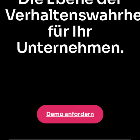
Verhaltenswahrhe
für Ihr
Unternehmen.
Salesforce sagt Ihnen, wer Ihre Kunden und Mitarbeiter
sind
. Pendo
zeigt Ihnen, was sie tatsächlich
tun
. Gemeinsam ermöglichen sie eine
360°-Sicht, um Ergebnisse im gesamten Unternehmen voranzutreiben.
Demo anfordern