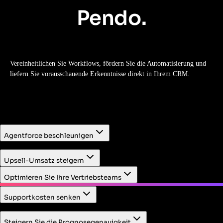
Pendo.
Vereinheitlichen Sie Workflows, fördern Sie die Automatisierung und
liefern Sie vorausschauende Erkenntnisse direkt in Ihrem CRM.
Agentforce beschleunigen
Identifizieren Sie zunächst Workflows mit hohem
Upsell-Umsatz steigern
Mehrwert, in denen KI eingesetzt werden kann. Messen Sie
anschließend die Auswirkungen der KI auf das Verhalten
Optimieren Sie Ihre Vertriebsteams
von Kunden und Mitarbeitern.
Supportkosten senken
Lösen Sie Supportfälle schnell mit dem in der Service
Steigern Sie die Prognosegenauigkeit