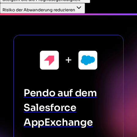
Cloud-Fall-Ansicht eingebetteten Produktnutzungskontext.
Risiko der Abwanderung reduzieren
Pendo auf dem
Salesforce
AppExchange