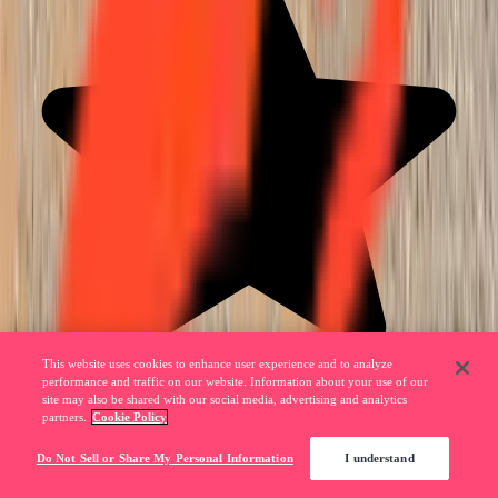
This website uses cookies to enhance user experience and to analyze
performance and traffic on our website. Information about your use of our
site may also be shared with our social media, advertising and analytics
partners.
Cookie Policy
Do Not Sell or Share My Personal Information
I understand