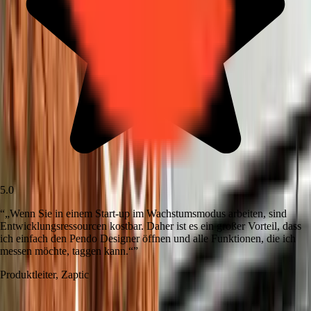
5.0
“
„Wenn Sie in einem Start-up im Wachstumsmodus arbeiten, sind
Entwicklungsressourcen kostbar. Daher ist es ein großer Vorteil, dass
ich einfach den Pendo Designer öffnen und alle Funktionen, die ich
messen möchte, taggen kann.“
”
Produktleiter
,
Zaptic