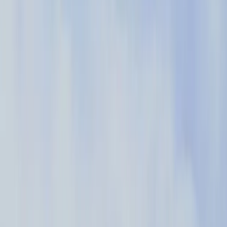
Steigerung der Aktivität im Produkt um 39 %
„Das Spannendste für uns ist die Geschwindigkeit, mit der
wir Informationen erhalten können. Ich kann in einer
Besprechung mit den Produkt- und Technikteams über
Pendo innerhalb von fünfzehn Minuten Daten erhalten,
die unsere Fragen beantworten und uns helfen, eine
Entscheidung zu treffen.“
– Chuck Konfrst, Leiter der User Experience bei Cox Automotive
Read the story
→
Wie ich Pendo nutze
Entdecken Sie die kreativen,