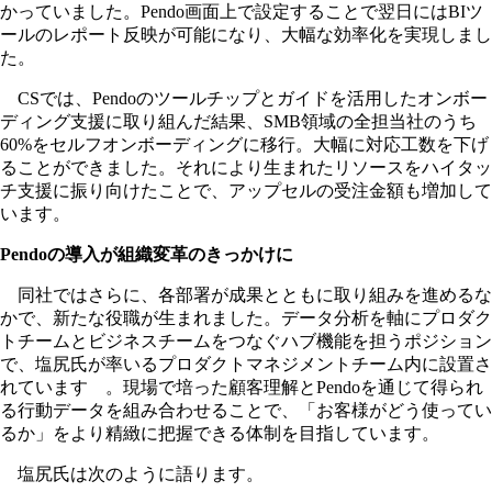
かっていました。Pendo画面上で設定することで翌日にはBIツ
ールのレポート反映が可能になり、大幅な効率化を実現しまし
た。
CSでは、Pendoのツールチップとガイドを活用したオンボー
ディング支援に取り組んだ結果、SMB領域の全担当社のうち
60%をセルフオンボーディングに移行。大幅に対応工数を下げ
ることができました。それにより生まれたリソースをハイタッ
チ支援に振り向けたことで、アップセルの受注金額も増加して
います。
Pendoの導入が組織変革のきっかけに
同社ではさらに、各部署が成果とともに取り組みを進めるな
かで、新たな役職が生まれました。データ分析を軸にプロダク
トチームとビジネスチームをつなぐハブ機能を担うポジション
で、塩尻氏が率いるプロダクトマネジメントチーム内に設置さ
れています 。現場で培った顧客理解とPendoを通じて得られ
る行動データを組み合わせることで、「お客様がどう使ってい
るか」をより精緻に把握できる体制を目指しています。
塩尻氏は次のように語ります。