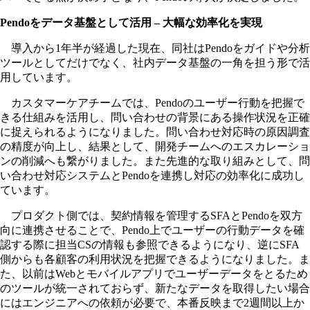
Pendoをデータ基盤として活用 – 大幅な効率化を実現
導入から1年半が経過した現在、同社はPendoをガイドや分析
ツールとしてだけでなく、社内データ基盤の一角を担う形で活
用しています。
カスタマーケアチームでは、Pendoのユーザー行動を把握で
きる仕組みを活用し、問い合わせの背景にある操作状況を正確
に捉えられるようになりました。問い合わせ対応時の原因調査
の精度が向上し、結果として、開発チームへのエスカレーショ
ンの削減へも繋がりました。また先進的な取り組みとして、問
い合わせ対応システムとPendoを連携し対応の効率化に成功し
ています。
プロダクト側では、契約情報を管理するSFAとPendoを双方
向に連携させることで、Pendo上でユーザーの行動データを確
認する際に担当CSの情報も参照できるようになり、逆にSFA
側からも各顧客の利用状況を把握できるようになりました。ま
た、以前はWebとモバイルアプリでユーザーデータをとるため
のツールが統一されておらず、新たなデータを取得したい場合
にはエンジニアへの依頼が必要で、本番反映まで2週間以上か