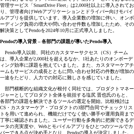
管理サービス「SmartDrive Fleet」は2,000社以上に導入されてお
り、管理者向けWebアプリケーションとドライバー向けモバイ
ルアプリを提供しています。導入企業数の増加に伴い、オンボ
ーディング負荷の増大や問い合わせ件数も増加したため、その
解決策としてPendoを2024年10月に正式導入しました。
Pendoの導入背景 – 各部門の課題が導いたPendo導入
Pendo導入以前、同社のカスタマーサクセス（CS）チーム
は、導入企業が2,000社を超えるなか、1社あたりのオンボーデ
ィング効率に課題を抱えていました。また、カスタマーケアチ
ームもサービスの成長とともに問い合わせ対応の件数が増加の
一途をたどり、人力での対応に難しさを感じていました。
部門横断的な組織文化が根付く同社では、プロダクトマネー
ジャーとしてプロダクト全体を統括する塩尻 晋也氏のもと、
各部門の課題を解決できるツールの選定を開始。比較検討は
CS・カスタマーケア・プロダクトの3部門合同でチェックリス
トを用いて進められ、機能だけでなく使い勝手や運用負荷まで
丁寧に確認されました。ユーザー行動を多角的に把握できるデ
ータの充実度や、Webとモバイルアプリをひとつのツールでカ
バーできる点が決め手となり、Pendoの導入が決定しました。