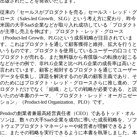
出版されたことを発表いたします。
従来の「セールスがプロダクトを売る」セールス・レッド・グ
ロース（Sales-led Growth、SLG）という考え方に変わり、昨今
米国の大手SaaS企業などが取り入れ成功している「プロダクト
が主導し売上を伸ばす」 プロダクト・レッド・グロース
（Product-led Growth、PLG)という成長戦略が注目されていま
す。これはプロダクトを通して顧客獲得と維持、拡大を行うと
いうものです。プロダクトを使用しているユーザーの口コミで
プロダクトが売れる、また無料版から有償版への転換が起こる
などがその例で、非PLG企業と比べPLG企業の成長率は高いと
言われています。顧客と相対するプロダクトを通じてユーザー
データを収集し、課題を解決するのが真の顧客主義であり、そ
のためにはプロダクト・レッド・グロースさらに推し進め、プ
ロダクトだけでなく「組織」としての戦略が必要である、と説
いたのが本書のテーマ、「プロダクト・レッド・オーガニゼー
ション」（Product-led Organization、PLO）です。
Pendoの創業者兼最高経営責任者（CEO）であるトッド・オル
ソンは、数々の大手SaaS企業を成功に導いた成長戦略を、ソフ
トウェアプロダクトマネージャーや経営者が理解できるよう
に、またその戦略を実行できるように本書を執筆しました。本