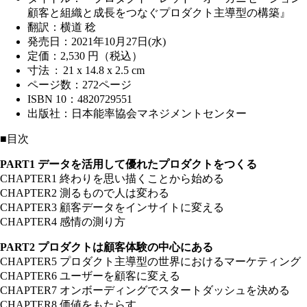
顧客と組織と成長をつなぐプロダクト主導型の構築』
翻訳：横道 稔
発売日：2021年10月27日(水)
定価：2,530 円（税込）
寸法 ‏ : ‎ 21 x 14.8 x 2.5 cm
ページ数：272ページ
ISBN 10：4820729551
出版社：日本能率協会マネジメントセンター
■目次
PART1 データを活用して優れたプロダクトをつくる
CHAPTER1 終わりを思い描くことから始める
CHAPTER2 測るもので人は変わる
CHAPTER3 顧客データをインサイトに変える
CHAPTER4 感情の測り方
PART2 プロダクトは顧客体験の中心にある
CHAPTER5 プロダクト主導型の世界におけるマーケティング
CHAPTER6 ユーザーを顧客に変える
CHAPTER7 オンボーディングでスタートダッシュを決める
CHAPTER8 価値をもたらす