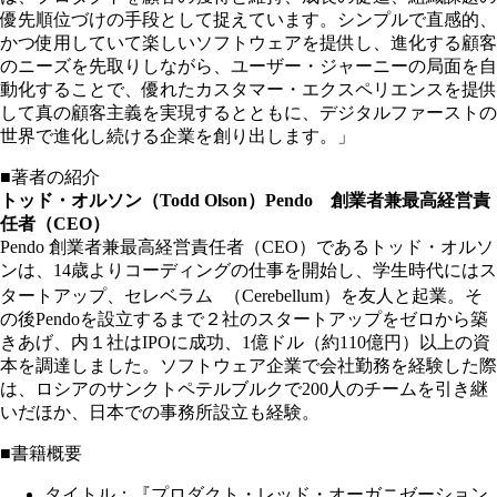
優先順位づけの手段として捉えています。シンプルで直感的、
かつ使用していて楽しいソフトウェアを提供し、進化する顧客
のニーズを先取りしながら、ユーザー・ジャーニーの局面を自
動化することで、優れたカスタマー・エクスペリエンスを提供
して真の顧客主義を実現するとともに、デジタルファーストの
世界で進化し続ける企業を創り出します。」
■著者の紹介
トッド・オルソン（Todd Olson）Pendo 創業者兼最高経営責
任者（CEO）
Pendo 創業者兼最高経営責任者（CEO）であるトッド・オルソ
ンは、14歳よりコーディングの仕事を開始し、学生時代にはス
タートアップ、セレベラム （Cerebellum）を友人と起業。そ
の後Pendoを設立するまで２社のスタートアップをゼロから築
きあげ、内１社はIPOに成功、1億ドル（約110億円）以上の資
本を調達しました。ソフトウェア企業で会社勤務を経験した際
は、ロシアのサンクトペテルブルクで200人のチームを引き継
いだほか、日本での事務所設立も経験。
■書籍概要
タイトル：『プロダクト・レッド・オーガニゼーション