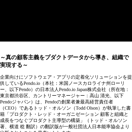
ョン 顧客と組織と成長をつな
ぐプロダクト主導型の構築」
2021年10月27日より発売
～真の顧客主義をプダクトデータから導き、組織で
実現する～
企業向けにソフトウェア・アプリの定着化ソリューションを提
供しているPendo.io（本社：米国ノースカロライナ州ローリ
ー、以下Pendo）の日本法人Pendo.io Japan株式会社（所在地：
東京都渋谷区、カントリーマネージャー：高山 清光、以下
Pendoジャパン）は、Pendoの創業者兼最高経営責任者
（CEO）であるトッド・オルソン（Todd Olson）が執筆した書
籍「プロダクト・レッド・オーガニゼーション 顧客と組織と
成長をつなぐプロダクト主導型の構築」（トッド・オルソン
著、横道 稔 翻訳）の翻訳版が一般社団法人日本能率協会より