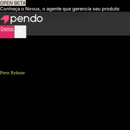
OPEN BETA
Conheça o Novus, o agente que gerencia seu produto
para você
Obtenha acesso antecipado
Demo
Press Release
【新刊書籍】Pendo CEOが、
大手SaaS企業を成功させた成
長戦略を紐解く 「プロダク
ト・レッド・オーガニゼーシ