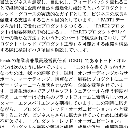
書はビジネスを測定し、自動化し、フィードバックを重ねるこ
とで継続的に企業が自己を最適化し続けるというプロダクト・
レッド・グロースの実践的なガイドとして、ビジネスの成長を
促進する支援をすることを目的としています。「PART1 デー
タを活用して優れたプロダクトをつくる」、「PART2 プロダ
クトは顧客体験の中心にある」、「PART3 プロダクトデリバ
リーの新たな方法」という3つのパートで構成されており、プ
ロダクト・レッド（プロダクト主導）を可能とする組織を構築
する際に検討すべき項目を解説しています。
Pendoの創業者兼最高経営責任者（CEO）であるトッド・オル
ソンは次のように述べています。 「この本を書くきっかけと
なったのは、我々の顧客です。試用、オンボーディングからサ
ポート、マーケティング、購買など、顧客はプロダクトにユー
ザー・ジャーニーを反映させながら、企業を変革させていま
す。日常生活の中でアプリやソフトウェアツールを使う頻度が
増え、ユーザーはそれらのプラットフォームに素晴らしいカス
タマー・エクスペリエンスを期待しています。この期待に応え
ながら、「プロダクト・レッド・オーガニゼーション」へと変
革することが、ビジネスをさらに拡大させていくためには必要
不可欠です。「プロダクト・レッド・オーガニゼーション」
は、プロダクトを顧客の獲得と維持、成長の促進、組織課題の