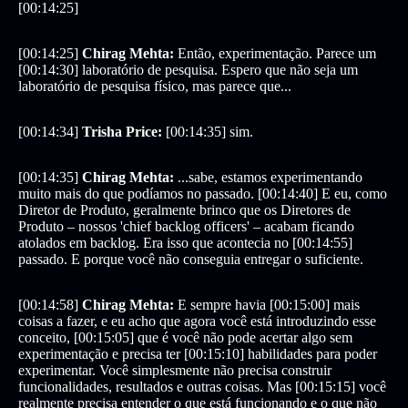
[00:14:25]
[00:14:25]
Chirag Mehta:
Então, experimentação. Parece um
[00:14:30] laboratório de pesquisa. Espero que não seja um
laboratório de pesquisa físico, mas parece que...
[00:14:34]
Trisha Price:
[00:14:35] sim.
[00:14:35]
Chirag Mehta:
...sabe, estamos experimentando
muito mais do que podíamos no passado. [00:14:40] E eu, como
Diretor de Produto, geralmente brinco que os Diretores de
Produto – nossos 'chief backlog officers' – acabam ficando
atolados em backlog. Era isso que acontecia no [00:14:55]
passado. E porque você não conseguia entregar o suficiente.
[00:14:58]
Chirag Mehta:
E sempre havia [00:15:00] mais
coisas a fazer, e eu acho que agora você está introduzindo esse
conceito, [00:15:05] que é você não pode acertar algo sem
experimentação e precisa ter [00:15:10] habilidades para poder
experimentar. Você simplesmente não precisa construir
funcionalidades, resultados e outras coisas. Mas [00:15:15] você
realmente precisa entender o que está funcionando e o que não