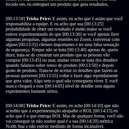
focado em, eu entreguei um produto que gera resultados.
[00:13:18]
Trisha Price:
E assim, eu acho que é assim que você
responsabiliza a equipe. E eu acho que sua [00:13:25]
probabilidade de obter um resultado é muito maior se você
estiver experimentando do que [00:13:30] se você apenas fizer
algumas pesquisas, algumas reuniões no Zoom, conversar com
alguns [00:13:35] clientes importantes e ter uma falsa sensação
de segurança. Porque não se trata [00:13:40] apenas de, quero
dizer, trata-se de construir um produto que as pessoas vão
comprar [00:13:45] ou usar, muitas vezes se trata dos detalhes
quando falamos sobre senso de produto [00:13:50] e depois
gosto de produto. Trata-se de acertar os detalhes que fazem as
pessoas quererem [00:13:55] voltar e fazer algo repetidamente
que gera valor. Algo sem o qual não conseguem viver. E você
nunca chegará a esse [00:14:05] nível de detalhe sem alguns
experimentos bastante sérios.
[00:14:08]
Trisha Price:
E assim, eu acho [00:14:10] que não
acredito que a experimentação atrapalhe o ROI, [00:14:15] eu
acho que é o que entrega ROI. Mas de qualquer forma, você não
vai conseguir se não souber qual é a sua [00:14:20] métrica
North Star e não estiver medindo de forma incansável.