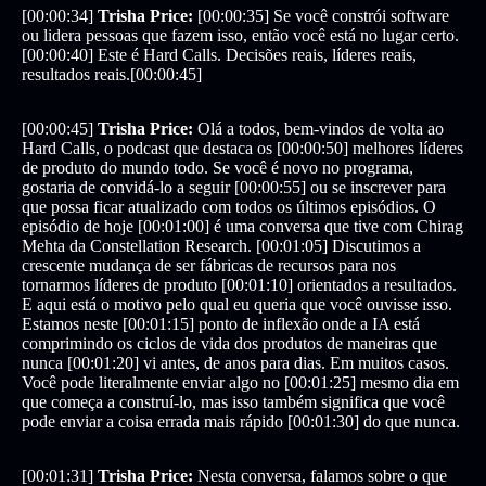
[00:00:34]
Trisha Price:
[00:00:35] Se você constrói software
ou lidera pessoas que fazem isso, então você está no lugar certo.
[00:00:40] Este é Hard Calls. Decisões reais, líderes reais,
resultados reais.[00:00:45]
[00:00:45]
Trisha Price:
Olá a todos, bem-vindos de volta ao
Hard Calls, o podcast que destaca os [00:00:50] melhores líderes
de produto do mundo todo. Se você é novo no programa,
gostaria de convidá-lo a seguir [00:00:55] ou se inscrever para
que possa ficar atualizado com todos os últimos episódios. O
episódio de hoje [00:01:00] é uma conversa que tive com Chirag
Mehta da Constellation Research. [00:01:05] Discutimos a
crescente mudança de ser fábricas de recursos para nos
tornarmos líderes de produto [00:01:10] orientados a resultados.
E aqui está o motivo pelo qual eu queria que você ouvisse isso.
Estamos neste [00:01:15] ponto de inflexão onde a IA está
comprimindo os ciclos de vida dos produtos de maneiras que
nunca [00:01:20] vi antes, de anos para dias. Em muitos casos.
Você pode literalmente enviar algo no [00:01:25] mesmo dia em
que começa a construí-lo, mas isso também significa que você
pode enviar a coisa errada mais rápido [00:01:30] do que nunca.
[00:01:31]
Trisha Price:
Nesta conversa, falamos sobre o que