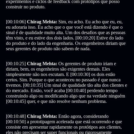
experimentos e ciclos de feedback com protótipos que posso
construir no produto.
[00:10:06]
Chirag Mehta:
Sim, eu acho. Eu acho que eu, eu,
eu adoraria isso. Eu acho que o que você está dizendo é que o
sinal é de qualidade muito alta. Um dos desafios que as pessoas
têm visto, e eu estive dos dois lados. [00:10:20] Estive do lado
do produto e do lado da engenharia. Os engenheiros diriam que
seus gerentes de produto não sabem de nada.
[00:10:25]
Chirag Mehta:
Os gerentes de produto iriam e
diriam, bem, os engenheiros são exigentes demais. Eles
simplesmente não nos escutam. E [00:10:30] os dois estão
certos. Sim. Porque o que aconteceu no passado é que nunca
tivemos. [00:10:35] Um sinal de qualidade tão alta dos clientes e
do mercado. Então, você acaba [00:10:40] perdendo tempo
construindo algo ou modificando algo que na verdade ninguém
[00:10:45] quer, e que não resolve nenhum problema.
[00:10:48]
Chirag Mehta:
Então agora, considerando
[00:10:50] a prototipagem acelerada que está ocorrendo e que
consiste em apresentar rapidamente os protótipos aos clientes,
eles não precisam ser super funcionais ou rigorosamente