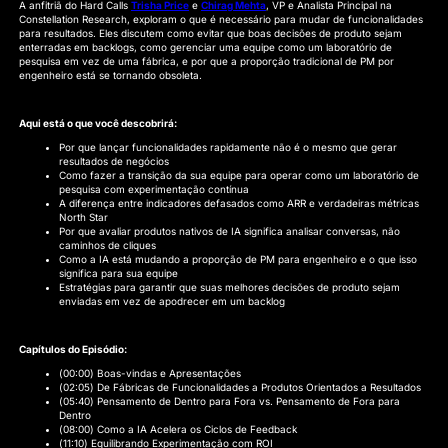
A anfitriã do Hard Calls
Trisha Price
e
Chirag Mehta
, VP e Analista Principal na
Constellation Research, exploram o que é necessário para mudar de funcionalidades
para resultados. Eles discutem como evitar que boas decisões de produto sejam
enterradas em backlogs, como gerenciar uma equipe como um laboratório de
pesquisa em vez de uma fábrica, e por que a proporção tradicional de PM por
engenheiro está se tornando obsoleta.
Aqui está o que você descobrirá:
Por que lançar funcionalidades rapidamente não é o mesmo que gerar
resultados de negócios
Como fazer a transição da sua equipe para operar como um laboratório de
pesquisa com experimentação contínua
A diferença entre indicadores defasados como ARR e verdadeiras métricas
North Star
Por que avaliar produtos nativos de IA significa analisar conversas, não
caminhos de cliques
Como a IA está mudando a proporção de PM para engenheiro e o que isso
significa para sua equipe
Estratégias para garantir que suas melhores decisões de produto sejam
enviadas em vez de apodrecer em um backlog
Capítulos do Episódio:
(00:00) Boas-vindas e Apresentações
(02:05) De Fábricas de Funcionalidades a Produtos Orientados a Resultados
(05:40) Pensamento de Dentro para Fora vs. Pensamento de Fora para
Dentro
(08:00) Como a IA Acelera os Ciclos de Feedback
(11:10) Equilibrando Experimentação com ROI