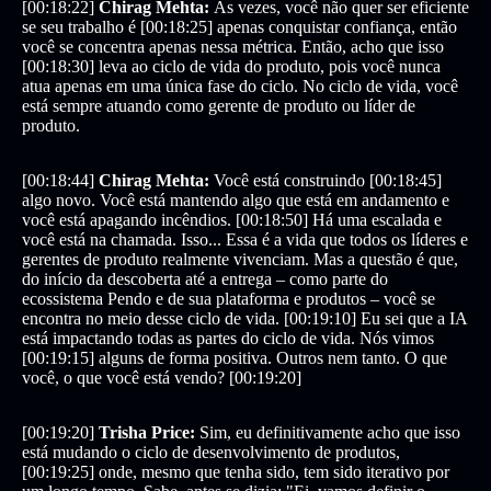
[00:18:22]
Chirag Mehta:
Às vezes, você não quer ser eficiente
se seu trabalho é [00:18:25] apenas conquistar confiança, então
você se concentra apenas nessa métrica. Então, acho que isso
[00:18:30] leva ao ciclo de vida do produto, pois você nunca
atua apenas em uma única fase do ciclo. No ciclo de vida, você
está sempre atuando como gerente de produto ou líder de
produto.
[00:18:44]
Chirag Mehta:
Você está construindo [00:18:45]
algo novo. Você está mantendo algo que está em andamento e
você está apagando incêndios. [00:18:50] Há uma escalada e
você está na chamada. Isso... Essa é a vida que todos os líderes e
gerentes de produto realmente vivenciam. Mas a questão é que,
do início da descoberta até a entrega – como parte do
ecossistema Pendo e de sua plataforma e produtos – você se
encontra no meio desse ciclo de vida. [00:19:10] Eu sei que a IA
está impactando todas as partes do ciclo de vida. Nós vimos
[00:19:15] alguns de forma positiva. Outros nem tanto. O que
você, o que você está vendo? [00:19:20]
[00:19:20]
Trisha Price:
Sim, eu definitivamente acho que isso
está mudando o ciclo de desenvolvimento de produtos,
[00:19:25] onde, mesmo que tenha sido, tem sido iterativo por