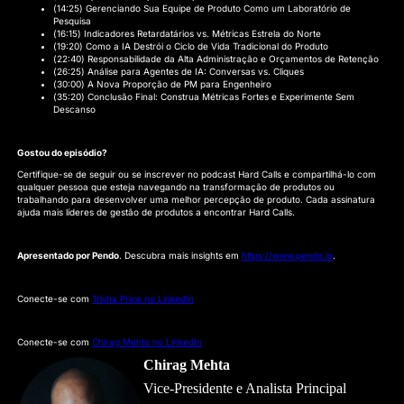
(14:25) Gerenciando Sua Equipe de Produto Como um Laboratório de
Pesquisa
(16:15) Indicadores Retardatários vs. Métricas Estrela do Norte
(19:20) Como a IA Destrói o Ciclo de Vida Tradicional do Produto
(22:40) Responsabilidade da Alta Administração e Orçamentos de Retenção
(26:25) Análise para Agentes de IA: Conversas vs. Cliques
(30:00) A Nova Proporção de PM para Engenheiro
(35:20) Conclusão Final: Construa Métricas Fortes e Experimente Sem
Descanso
Gostou do episódio?
Certifique-se de seguir ou se inscrever no podcast Hard Calls e compartilhá-lo com
qualquer pessoa que esteja navegando na transformação de produtos ou
trabalhando para desenvolver uma melhor percepção de produto. Cada assinatura
ajuda mais líderes de gestão de produtos a encontrar Hard Calls.
Apresentado por Pendo
. Descubra mais insights em
https://www.pendo.io
.
Conecte-se com
Trisha Price no LinkedIn
Conecte-se com
Chirag Mehta no LinkedIn
Chirag Mehta
Vice-Presidente e Analista Principal