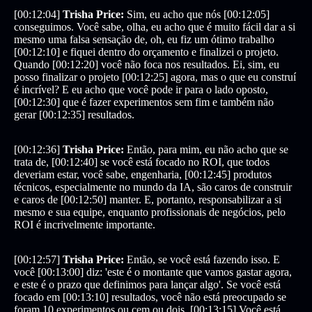
[00:12:04]
Trisha Price:
Sim, eu acho que nós [00:12:05]
conseguimos. Você sabe, olha, eu acho que é muito fácil dar a si
mesmo uma falsa sensação de, oh, eu fiz um ótimo trabalho
[00:12:10] e fiquei dentro do orçamento e finalizei o projeto.
Quando [00:12:20] você não foca nos resultados. Ei, sim, eu
posso finalizar o projeto [00:12:25] agora, mas o que eu construí
é incrível? E eu acho que você pode ir para o lado oposto,
[00:12:30] que é fazer experimentos sem fim e também não
gerar [00:12:35] resultados.
[00:12:36]
Trisha Price:
Então, para mim, eu não acho que se
trata de, [00:12:40] se você está focado no ROI, que todos
deveriam estar, você sabe, engenharia, [00:12:45] produtos
técnicos, especialmente no mundo da IA, são caros de construir
e caros de [00:12:50] manter. E, portanto, responsabilizar a si
mesmo e sua equipe, enquanto profissionais de negócios, pelo
ROI é incrivelmente importante.
[00:12:57]
Trisha Price:
Então, se você está fazendo isso. E
você [00:13:00] diz: 'este é o montante que vamos gastar agora,
e este é o prazo que definimos para lançar algo'. Se você está
focado em [00:13:10] resultados, você não está preocupado se
foram 10 experimentos ou cem ou dois. [00:13:15] Você está