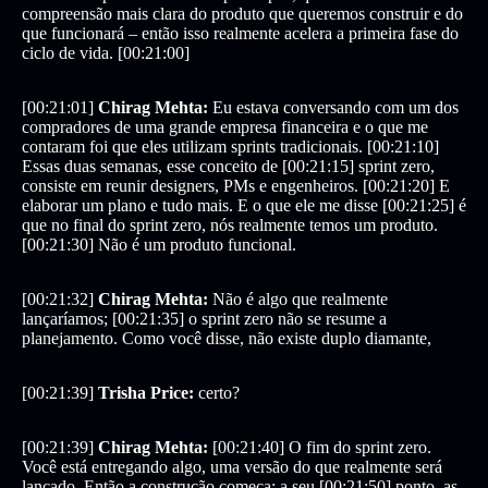
compreensão mais clara do produto que queremos construir e do
que funcionará – então isso realmente acelera a primeira fase do
ciclo de vida. [00:21:00]
[00:21:01]
Chirag Mehta:
Eu estava conversando com um dos
compradores de uma grande empresa financeira e o que me
contaram foi que eles utilizam sprints tradicionais. [00:21:10]
Essas duas semanas, esse conceito de [00:21:15] sprint zero,
consiste em reunir designers, PMs e engenheiros. [00:21:20] E
elaborar um plano e tudo mais. E o que ele me disse [00:21:25] é
que no final do sprint zero, nós realmente temos um produto.
[00:21:30] Não é um produto funcional.
[00:21:32]
Chirag Mehta:
Não é algo que realmente
lançaríamos; [00:21:35] o sprint zero não se resume a
planejamento. Como você disse, não existe duplo diamante,
[00:21:39]
Trisha Price:
certo?
[00:21:39]
Chirag Mehta:
[00:21:40] O fim do sprint zero.
Você está entregando algo, uma versão do que realmente será
lançado. Então a construção começa; a seu [00:21:50] ponto, as