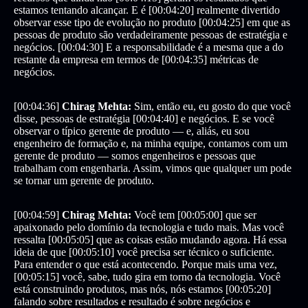
estamos tentando alcançar. E é [00:04:20] realmente divertido
observar esse tipo de evolução no produto [00:04:25] em que as
pessoas de produto são verdadeiramente pessoas de estratégia e
negócios. [00:04:30] E a responsabilidade é a mesma que a do
restante da empresa em termos de [00:04:35] métricas de
negócios.
[00:04:36]
Chirag Mehta:
Sim, então eu, eu gosto do que você
disse, pessoas de estratégia [00:04:40] e negócios. E se você
observar o típico gerente de produto — e, aliás, eu sou
engenheiro de formação e, na minha equipe, contamos com um
gerente de produto — somos engenheiros e pessoas que
trabalham com engenharia. Assim, vimos que qualquer um pode
se tornar um gerente de produto.
[00:04:59]
Chirag Mehta:
Você tem [00:05:00] que ser
apaixonado pelo domínio da tecnologia e tudo mais. Mas você
ressalta [00:05:05] que as coisas estão mudando agora. Há essa
ideia de que [00:05:10] você precisa ser técnico o suficiente.
Para entender o que está acontecendo. Porque mais uma vez,
[00:05:15] você, sabe, tudo gira em torno da tecnologia. Você
está construindo produtos, mas nós, nós estamos [00:05:20]
falando sobre resultados e resultado é sobre negócios e