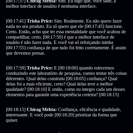
[00:17:37]
Chirag Mehta:
Sim. Eu digo que, você sabe, a
melhor interface de usuário é nenhuma interface.
[00:17:41]
Trisha Price:
Sim. Realmente. Eu não quero fazer
nada no seu produto. Eu só quero que ele [00:17:45] funcione.
Certo. Então, acho que ter essa mentalidade que você acabou de
compartilhar, certo, [00:17:50] é que a melhor interface de
usuário é não fazer nada. E você vai só reforçando minha
[00:17:55] confiança de que tudo foi feito corretamente. É assim
que devemos pensar.
[00:17:59]
Trisha Price:
E [00:18:00] quando estivermos
conduzindo este laboratório de pesquisa, vamos tentar três coisas
diferentes. Qual delas construiu [00:18:05] confiança? Qual
delas foi a mais eficiente, certo? Qual delas teve a melhor
qualidade? [00:18:10] E então, como eu integro cada um desses
elementos para garantir uma experiência certeira? [00:18:15]
[00:18:15]
Chirag Mehta:
Confiança, eficiência e qualidade,
interessante. E você pode [00:18:20] priorizar da forma que
quiser.