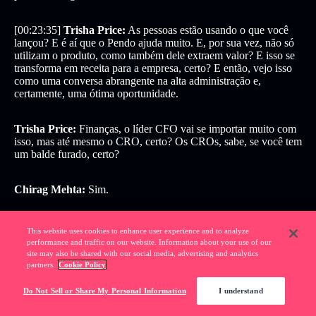
[00:23:35]
Trisha Price:
As pessoas estão usando o que você
lançou? E é aí que o Pendo ajuda muito. E, por sua vez, não só
utilizam o produto, como também dele extraem valor? E isso se
transforma em receita para a empresa, certo? E então, vejo isso
como uma conversa abrangente na alta administração e,
certamente, uma ótima oportunidade.
Trisha Price:
Finanças, o líder CFO vai se importar muito com
isso, mas até mesmo o CRO, certo? Os CROs, sabe, se você tem
um balde furado, certo?
Chirag Mehta:
Sim.
[00:24:07]
Trisha Price:
Isso é muito aplicável em qualquer
This website uses cookies to enhance user experience and to analyze
empresa de software na qual você venda um produto e as
performance and traffic on our website. Information about your use of our
pessoas não o renovem. Isso é [00:24:15] um problema, certo? E
site may also be shared with our social media, advertising and analytics
os CROs dedicam todo esse esforço para adquirir novos clientes.
partners.
Cookie Policy
Do Not Sell or Share My Personal Information
I understand
[00:24:19]
Trisha Price:
E [00:24:20] se estamos perdendo
clientes, isso é um grande problema. E o produto tem, com