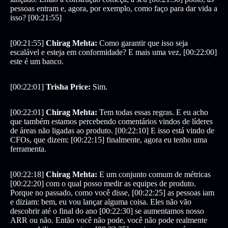
pessoas entram e, agora, por exemplo, como faço para dar vida a
isso? [00:21:55]
[00:21:55]
Chirag Mehta:
Como garantir que isso seja
escalável e esteja em conformidade? E mais uma vez, [00:22:00]
este é um banco.
[00:22:01]
Trisha Price:
Sim.
[00:22:01]
Chirag Mehta:
Tem todas essas regras. E eu acho
que também estamos percebendo comentários vindos de líderes
de áreas não ligadas ao produto. [00:22:10] E isso está vindo de
CFOs, que dizem: [00:22:15] finalmente, agora eu tenho uma
ferramenta.
[00:22:18]
Chirag Mehta:
E um conjunto comum de métricas
[00:22:20] com o qual posso medir as equipes de produto.
Porque no passado, como você disse, [00:22:25] as pessoas iam
e diziam: bem, eu vou lançar alguma coisa. Eles não vão
descobrir até o final do ano [00:22:30] se aumentamos nosso
ARR ou não. Então você não pode, você não pode realmente