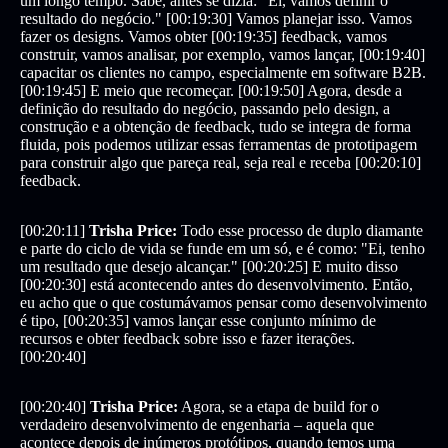
um longo tempo. Sabe, antes se dizia: "Ei, vamos definir o
resultado do negócio." [00:19:30] Vamos planejar isso. Vamos
fazer os designs. Vamos obter [00:19:35] feedback, vamos
construir, vamos analisar, por exemplo, vamos lançar, [00:19:40]
capacitar os clientes no campo, especialmente em software B2B.
[00:19:45] E meio que recomeçar. [00:19:50] Agora, desde a
definição do resultado do negócio, passando pelo design, a
construção e a obtenção de feedback, tudo se integra de forma
fluida, pois podemos utilizar essas ferramentas de prototipagem
para construir algo que pareça real, seja real e receba [00:20:10]
feedback.
[00:20:11]
Trisha Price:
Todo esse processo de duplo diamante
e parte do ciclo de vida se funde em um só, e é como: "Ei, tenho
um resultado que desejo alcançar." [00:20:25] E muito disso
[00:20:30] está acontecendo antes do desenvolvimento. Então,
eu acho que o que costumávamos pensar como desenvolvimento
é tipo, [00:20:35] vamos lançar esse conjunto mínimo de
recursos e obter feedback sobre isso e fazer iterações.
[00:20:40]
[00:20:40]
Trisha Price:
Agora, se a etapa de build for o
verdadeiro desenvolvimento de engenharia – aquela que
acontece depois de inúmeros protótipos, quando temos uma