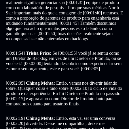
realmente significa gerenciar sua [00:01:35] equipe de produto
como um laboratório de pesquisa. Por que suas métricas North
Star importam mais do que a contagem de [00:01:40] recursos. E
como a proporção de gerentes de produto para engenharia está
mudando fundamentalmente. [00:01:45] Também discutimos
algo que não acho que muitas pessoas estão falando, como
garantir que suas [00:01:50] boas decisões realmente sejam
recompensadas e não enterradas em backlogs.
[00:01:54]
Trisha Price:
Se [00:01:55] você já se sentiu como
um Diretor de Backlog em vez de um Diretor de Produto, ou se
você está [00:02:00] tentando descobrir como experimentar sem
estourar seu orçamento, este é para você. [00:02:05]
[00:02:05]
Chirag Mehta:
Então, vamos nos divertir falando
sobre. Qualquer coisa e tudo sobre [00:02:10] o ciclo de vida do
produto e da experiência. Eu fui Diretor de Produto no passado
[00:02:15] e agora atuo como Diretor de Produto tanto para
compradores quanto para usuários finais.
[00:02:19]
Chirag Mehta:
Então, esta vai ser uma conversa
[00:02:20] divertida. Deixe-me compartilhar, deixe-me
[00:02:25] começar com algo que estou vendo, e tem havido