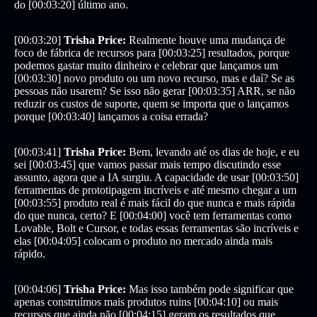
do [00:03:20] último ano.
[00:03:20]
Trisha Price:
Realmente houve uma mudança de
foco de fábrica de recursos para [00:03:25] resultados, porque
podemos gastar muito dinheiro e celebrar que lançamos um
[00:03:30] novo produto ou um novo recurso, mas e daí? Se as
pessoas não usarem? Se isso não gerar [00:03:35] ARR, se não
reduzir os custos de suporte, quem se importa que o lançamos
porque [00:03:40] lançamos a coisa errada?
[00:03:41]
Trisha Price:
Bem, levando até os dias de hoje, e eu
sei [00:03:45] que vamos passar mais tempo discutindo esse
assunto, agora que a IA surgiu. A capacidade de usar [00:03:50]
ferramentas de prototipagem incríveis e até mesmo chegar a um
[00:03:55] produto real é mais fácil do que nunca e mais rápida
do que nunca, certo? E [00:04:00] você tem ferramentas como
Lovable, Bolt e Cursor, e todas essas ferramentas são incríveis e
elas [00:04:05] colocam o produto no mercado ainda mais
rápido.
[00:04:06]
Trisha Price:
Mas isso também pode significar que
apenas construímos mais produtos ruins [00:04:10] ou mais
recursos que ainda não [00:04:15] geram os resultados que