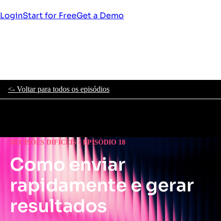
Login
Start for Free
Get a Demo
<- Voltar para todos os episódios
DECISÕES DIFÍCEIS - EPISÓDIO 18
Como enviar
rapidamente e gerar
resultados