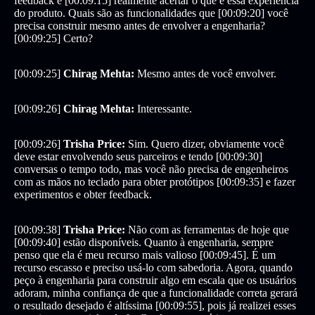
feedback e [00:09:15] realmente acertar o que é essa experiência
do produto. Quais são as funcionalidades que [00:09:20] você
precisa construir mesmo antes de envolver a engenharia?
[00:09:25] Certo?
[00:09:25]
Chirag Mehta:
Mesmo antes de você envolver.
[00:09:26]
Chirag Mehta:
Interessante.
[00:09:26]
Trisha Price:
Sim. Quero dizer, obviamente você
deve estar envolvendo seus parceiros e tendo [00:09:30]
conversas o tempo todo, mas você não precisa de engenheiros
com as mãos no teclado para obter protótipos [00:09:35] e fazer
experimentos e obter feedback.
[00:09:38]
Trisha Price:
Não com as ferramentas de hoje que
[00:09:40] estão disponíveis. Quanto à engenharia, sempre
penso que ela é meu recurso mais valioso [00:09:45]. É um
recurso escasso e preciso usá-lo com sabedoria. Agora, quando
peço à engenharia para construir algo em escala que os usuários
adoram, minha confiança de que a funcionalidade correta gerará
o resultado desejado é altíssima [00:09:55], pois já realizei esses