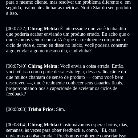
para o mesmo cliente, mas resolver um problema diferente e, em
seguida, realmente alinhar as métricas North Star do seu produto
a isso.
[00:07:22]
Chirag Mehta:
É interessante que você tenha dito
que poderia acabar enviando um produto errado. Eu acho que o
que estamos vendo com a IA é que ela realmente comprime o
ciclo de vida e, como eu disse no início, você poderia construir
algo, enviar algo no mesmo dia, e adivinha?
[00:07:40]
Chirag Mehta:
Você envia a coisa errada. Então,
você vê isso como parte dessa estratégia, dessa validação e do
que muitos chamam de senso de produto — como você bem
descreveu —, que é realmente conhecer seus usuários finais,
proporcionando-nos a capacidade de acelerar os ciclos de
feedback?
[00:08:03]
Trisha Price:
Sim,
[00:08:04]
Chirag Mehta:
Costumávamos esperar horas, dias,
semanas, às vezes para obter feedback e, como, "Ei, cara,
enviamos a coisa errada." Precisamos realmente consertar isso.