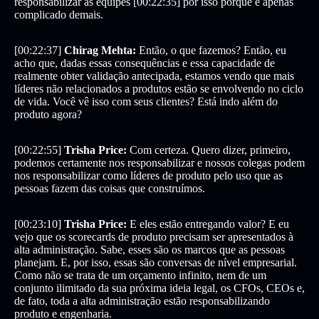
responsabilizar as equipes [00:22:35] por isso porque é apenas
complicado demais.
[00:22:37]
Chirag Mehta:
Então, o que fazemos? Então, eu
acho que, dadas essas consequências e essa capacidade de
realmente obter validação antecipada, estamos vendo que mais
líderes não relacionados a produtos estão se envolvendo no ciclo
de vida. Você vê isso com seus clientes? Está indo além do
produto agora?
[00:22:55]
Trisha Price:
Com certeza. Quero dizer, primeiro,
podemos certamente nos responsabilizar e nossos colegas podem
nos responsabilizar como líderes de produto pelo uso que as
pessoas fazem das coisas que construímos.
[00:23:10]
Trisha Price:
E eles estão entregando valor? E eu
vejo que os scorecards de produto precisam ser apresentados à
alta administração. Sabe, esses são os marcos que as pessoas
planejam. E, por isso, essas são conversas de nível empresarial.
Como não se trata de um orçamento infinito, nem de um
conjunto ilimitado da sua próxima ideia legal, os CFOs, CEOs e,
de fato, toda a alta administração estão responsabilizando
produto e engenharia.