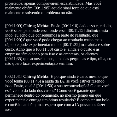
projetados, apenas comprovarem escalabilidade. Mas você
realmente obtém [00:11:05] aquele sinal forte de que está
realmente resolvendo o problema ou não.
[00:11:09]
Chirag Mehta:
Então [00:11:10] dado isso e, e dado,
você sabe, para onde essa, onde essa, [00:11:15] dinâmica está
indo, eu acho que conseguimos a parte do resultado, que
[00:11:20] é que você pode chegar ao resultado muito mais
rápido e pode experimentar muito, [00:11:25] mas ainda é sobre
custo. Acho que o [00:11:30] custo é, ainda é o custo e as
empresas têm olhado para isso e as empresas, os clientes
[00:11:35] que aconselhamos, uma das perguntas é tipo, olha, eu
não quero fazer experimentação sem fim.
[00:11:41]
Chirag Mehta:
E porque ainda é caro, mesmo que
você tenha [00:11:45] a ajuda da IA, se você estiver fazendo
isso. Então, qual é [00:11:50] a sua recomendação? O que você
está vendo do lado dos custos? Como você garante que
permanece dentro do orçamento, ao mesmo tempo em que
experimenta e entrega um ótimo resultado? É como ter um bolo
e comê-lo também, mas espero que com a IA possamos fazer
isso.