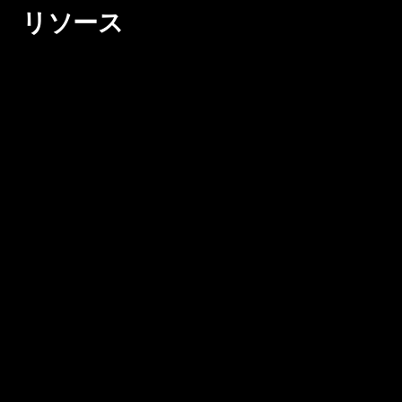
リソース
従業員のSalesforceエクスペリエンスを変革する
3つの方法を学びましょう
ウェビナーを見る
–>