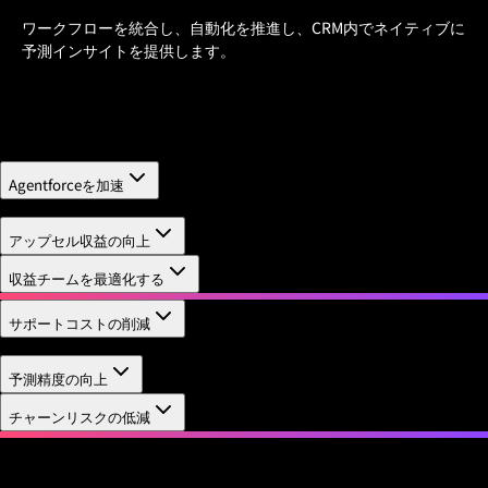
ワークフローを統合し、自動化を推進し、CRM内でネイティブに
予測インサイトを提供します。
Agentforceを加速
まず、AIを導入する価値の高いワークフローを特定してくださ
アップセル収益の向上
い。次に、AIが顧客や従業員の行動に与える影響を測定しま
収益チームを最適化する
す。
サポートコストの削減
Service Cloudのケースビューに組み込まれた製品の利用状況
予測精度の向上
コンテキストにより、サポートケースを迅速に解決します。
チャーンリスクの低減