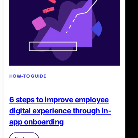
HOW-TO GUIDE
6 steps to improve employee
digital experience through in-
app onboarding