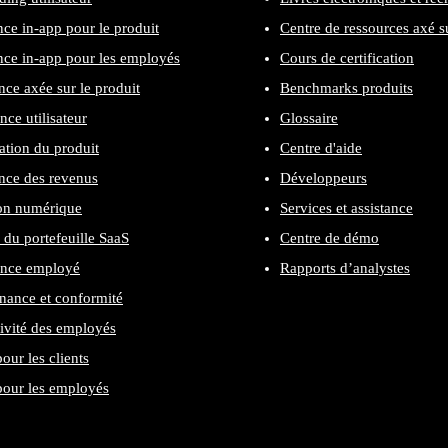
nce in-app pour le produit
Centre de ressources axé su
nce in-app pour les employés
Cours de certification
nce axée sur le produit
Benchmarks produits
nce utilisateur
Glossaire
cation du produit
Centre d'aide
nce des revenus
Développeurs
on numérique
Services et assistance
 du portefeuille SaaS
Centre de démo
ence employé
Rapports d’analystes
ance et conformité
ivité des employés
our les clients
our les employés