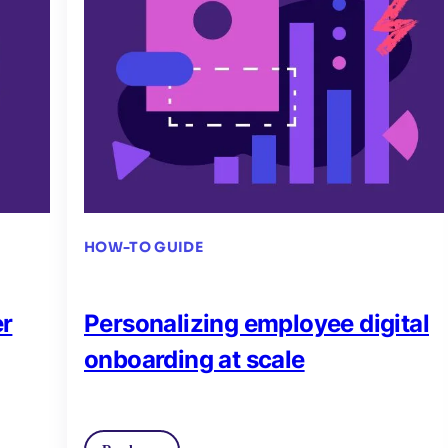
HOW-TO GUIDE
er
Personalizing employee digital
onboarding at scale