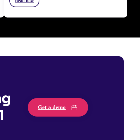
Read now
ng
Get a demo
1