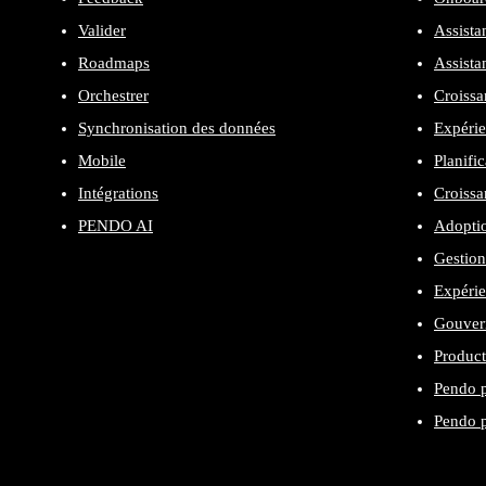
Valider
Assista
Roadmaps
Assista
Orchestrer
Croissa
Synchronisation des données
Expérie
Mobile
Planifi
Intégrations
Croissa
PENDO AI
Adopti
Gestion
Expéri
Gouvern
Product
Pendo p
Pendo p