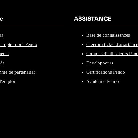
se
ASSISTANCE
os
Base de connaissances
i opter pour Pendo
Créer un ticket d'assistanc
ents
Groupes d'utilisateurs Pen
tés
Développeurs
me de partenariat
Certifications Pendo
d'emploi
Académie Pendo