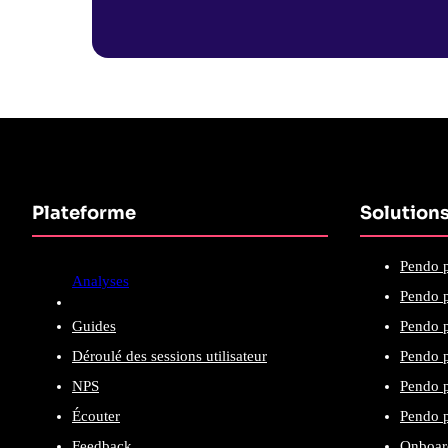
Plateforme
Solution
Pendo p
Analyses
Pendo p
Guides
Pendo p
Déroulé des sessions utilisateur
Pendo p
NPS
Pendo p
Écouter
Pendo p
Feedback
Onboard