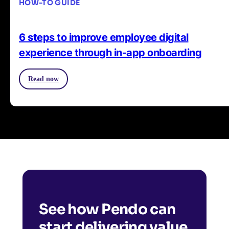
HOW-TO GUIDE
6 steps to improve employee digital
experience through in-app onboarding
Read now
See how Pendo can
start delivering value