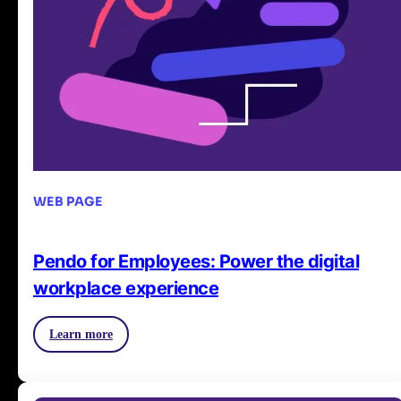
WEB PAGE
Pendo for Employees: Power the digital
workplace experience
Learn more