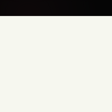
Messaging-Journeys synchronisieren
Synchronisieren und visualisieren Sie Ihre In-App- und E-Mail-
Nachrichten, um Verhalten zu fördern und zu lenken.