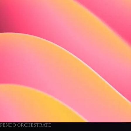
Journey-Ziel erreicht
↑ 54 % · Onboarding für neue Benutzer
Wiederaktivierung
↑ 3 von 10 inaktiven Benutzern sind zurückgekehrt
Zeit bis zum ersten Nutzen
↓ 2 Tage schneller · kanalübergreifende Abfolge
PENDO ORCHESTRATE