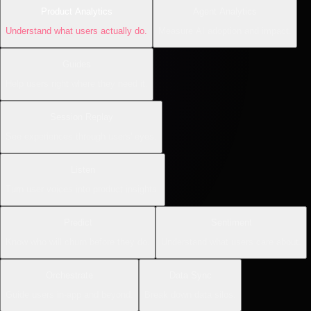
Product Analytics
Agent Analytics
Understand what users actually do.
Measure AI adoption and impact.
Guides
Help users right where they need it.
Session Replay
See experiences through users' eyes.
Listen
Turn user voices into product insights.
Predict
Sentiment
Know who will churn before they do.
Understand what users care about.
Orchestrate
Data Sync
Guide users in-app and beyond.
Break down data silos.