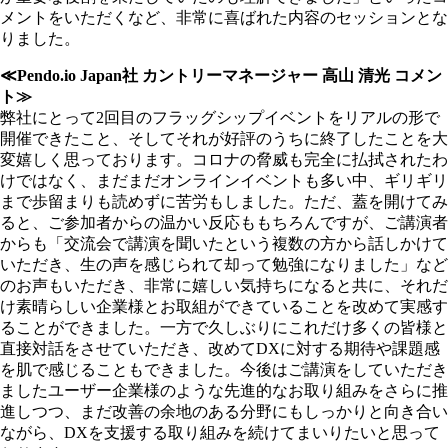
メントをいただくなど、非常に喜ばれた内容のセッションとな
りました。
≪Pendo.io Japan社 カントリーマネージャー 高山 清光 コメン
ト≫
弊社にとって2回目のフラッグシップイベントをリアルの形で
開催できたこと、そしてそれが好評のうちに終了したことを大
変嬉しく思っております。コロナの脅威も完全に払拭されたわ
けではなく、まだまだオンラインイベントも多い中、ギリギリ
まで歩留まりも読めずに苦労もしました。ただ、蓋を開けてみ
ると、ご参加者からの温かい反応ももちろんですが、ご講演者
からも「交流会で講演を聞いたという複数の方から話しかけて
いただき、生の声を感じられて却って勉強になりました」など
のお声もいただき、非常に嬉しい気持ちになると共に、それだ
け素晴らしい企業様とお取組ができていることを改めて実感す
ることができました。一方で久しぶりにこれだけ多くの皆様と
直接対話をさせていただき、改めてDXに対する期待や課題感
を肌で感じることもできました。今後はご講演をしていただき
ましたユーザー企業様のような先進的なお取り組みをさらに推
進しつつ、まだ改善の余地のある分野にもしっかりと向き合い
ながら、DXを支援する取り組みを続けてまいりたいと思って