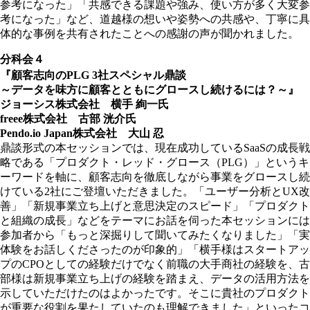
参考になった」「共感できる課題や強み、使い方が多く大変参
考になった」など、道越様の想いや姿勢への共感や、丁寧に具
体的な事例を共有されたことへの感謝の声が聞かれました。
分科会４
『顧客志向のPLG 3社スペシャル鼎談
～データを味方に顧客とともにグロースし続けるには？～』
ジョーシス株式会社 横手 絢一氏
freee株式会社 古部 洸介氏
Pendo.io Japan株式会社 大山 忍
鼎談形式の本セッションでは、現在成功しているSaaSの成長戦
略である「プロダクト・レッド・グロース（PLG）」というキ
ーワードを軸に、顧客志向を徹底しながら事業をグロースし続
けている2社にご登壇いただきました。「ユーザー分析とUX改
善」「新規事業立ち上げと意思決定のスピード」「プロダクト
と組織の成長」などをテーマにお話を伺った本セッションには
参加者から「もっと深掘りして聞いてみたくなりました」「実
体験をお話しくださったのが印象的」「横手様はスタートアッ
プのCPOとしての経験だけでなく前職の大手商社の経験を、古
部様は新規事業立ち上げの経験を踏まえ、データの活用方法を
示していただけたのはよかったです。そこに貴社のプロダクト
が重要な役割を果たしていたのも理解できました」といったコ