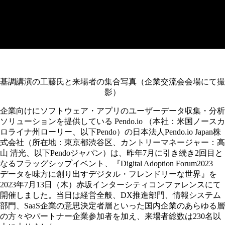
ル開催フラッグシップイベン
ト
基調講演の工藤氏と来場者の集合写真（企業交流会会場にて撮
影）
企業向けにソフトウェア・アプリのユーザーデータ収集・分析
ソリューションを提供している Pendo.io （本社：米国ノースカ
ロライナ州ローリー、以下Pendo）の日本法人Pendo.io Japan株
式会社（所在地：東京都渋谷区、カントリーマネージャー：高
山 清光、以下Pendoジャパン）は、昨年7月に引き続き2回目と
なるフラッグシップイベント、『Digital Adoption Forum2023
データを味方に創り出すデジタル・フレンドリーな世界』を
2023年7月13日（木）赤坂インターシティコンファレンスにて
開催しました。当日は経営全般、DX推進部門、情報システム
部門、SaaS企業の意思決定者層といった国内企業のあらゆる層
の方々やパートナー企業参加者を加え、来場者総数は230名以