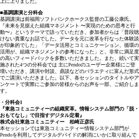
上に上りました。
■基調講演と分科会
基調講演は前福岡ソフトバンクホークス監督の工藤公康氏。
『未来を見据えた組織マネジメント 〜実現のための思考と行
動〜』というテーマで語っていただき、参加者からは「普段聴
けない貴重なお話でした。データを元に改革を行なった体験談
が印象的でした」「データ活用とコミュニケーション、循環の
活用が、組織マネジメントの参考になった」と、非常に満足度
の高いフィードバックを多数いただきました。また、続いて実
施された4つの分科会では 主にPendoのユーザー企業様にご登
壇いただき、講演や対談、鼎談などのバラエティに富んだ形式
でご講演いただきました。以下、各セッションのタイトルやア
ンケートで実際にご参加の皆様からのお声を一部、ご紹介しま
す。
・分科会1
『東急コミュニティーの組織変革。情報システム部門の「脱・
おもてなし」で目指すデジタル定着』
株式会社東急コミュニティー 柏崎正彦氏
本セッションでは東急コミュニティー情報システム部門が
Pendoを利用してデジタルデバイドの解消にいかに取り組んで