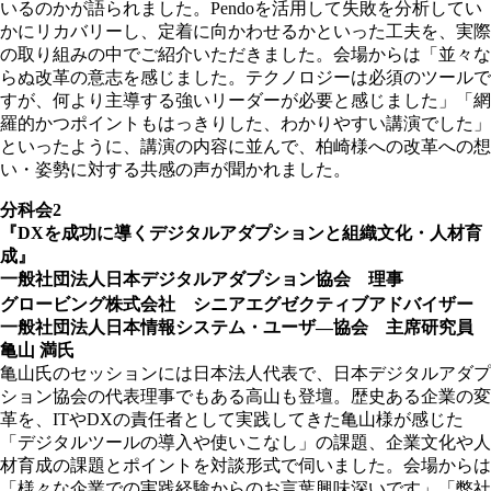
いるのかが語られました。Pendoを活用して失敗を分析してい
かにリカバリーし、定着に向かわせるかといった工夫を、実際
の取り組みの中でご紹介いただきました。会場からは「並々な
らぬ改革の意志を感じました。テクノロジーは必須のツールで
すが、何より主導する強いリーダーが必要と感じました」「網
羅的かつポイントもはっきりした、わかりやすい講演でした」
といったように、講演の内容に並んで、柏崎様への改革への想
い・姿勢に対する共感の声が聞かれました。
分科会2
『DXを成功に導くデジタルアダプションと組織文化・人材育
成』
一般社団法人日本デジタルアダプション協会 理事
グロービング株式会社 シニアエグゼクティブアドバイザー
一般社団法人日本情報システム・ユーザ―協会 主席研究員
亀山 満氏
亀山氏のセッションには日本法人代表で、日本デジタルアダプ
ション協会の代表理事でもある高山も登壇。歴史ある企業の変
革を、ITやDXの責任者として実践してきた亀山様が感じた
「デジタルツールの導入や使いこなし」の課題、企業文化や人
材育成の課題とポイントを対談形式で伺いました。会場からは
「様々な企業での実践経験からのお言葉興味深いです」「弊社