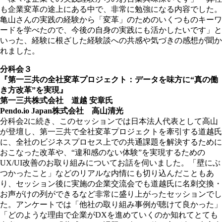
も企業変革の途上にある中で、非常に勉強になる内容でした。
亀山さんの実践の経験から「変革」のためのいくつものキーワ
ードを学べたので、今後の自身の実践にも活かしたいです」と
いった、経験に根ざした経験談への共感や気づきの感想が聞か
れました。
分科会３
『第一三共の全社変革プロジェクト：データを味方に“真の働
き方改革”を実現』
第一三共株式会社 道越 安章氏
Pendo.io Japan株式会社 高山清光
分科会2に続き、このセッションでは日本法人代表として高山
が登壇し、第一三共で全社変革プロジェクトを牽引する道越氏
に、全社のビジネスプロセス上での共通課題を解決するために
おこなった改革や、“違和感のない体験”を実現するための
UX/UI改善のお取り組みについてお話を伺いました。「壁にぶ
つかったこと」などのリアルな内情にも切り込んだこともあ
り、セッション後に実施の企業交流会でも道越氏に名刺交換・
お声がけの列ができるなど非常に盛り上がったセッションでし
た。アンケートでは「他社の取り組み事例が聴けて良かった」
「どのような理由で企業がDXを進めていくのか知れてとても