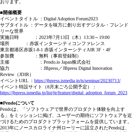
おります。
■開催概要
イベントタイトル ：Digital Adoption Forum2023
サブタイトル ：データを味方に創り出すデジタル・フレンド
リーな世界
実施日時 ：2023年7月13日（木）13:30～19:00
場所 ：赤坂インターシティコンファレンス
東京都港区赤坂1-8-1 赤坂インターシティAIR 3F・4F
参加費 ：無料（事前登録制）
主催 ：Pendo.io Japan株式会社
協力 ：JBpress／JBpress Digital Innovation
Review（JDIR）
イベントURL ：
https://jbpress.ismedia.jp/ts/seminar/20230713/
イベント特設サイト（8月末ごろ公開予定）：
https://jbpress.ismedia.jp/list/jir/feature/digital_adoption_forum_2023
■Pendoについて
Pendoは、「ソフトウェアで世界のプロダクト体験を向上す
る」をミッションに掲げ、ユーザーの期待にソフトウェアを近
づけるためのプロダクトプラットフォームを提供しています。
2013年にノースカロライナ州ローリーに設立されたPendoは、