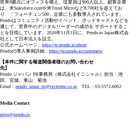
世界8拠点にオフィスを構え、従業員は900人以上。顧客企業
は、米Salesforce.comや米Trend Microなど8,700社を超えてお
り、「フォーチュン500」企業にも多数導入されています。
Pendoはコミュニティ活動やイベント、ポッドキャストなどを
通じて、世界中のデジタルリーダーの成功を サポートするこ
とを目指しています。2020年11月1日に、Pendo.io Japan株式会
社として日本法人を設立。
公式ホームページ：
https://jp.pendo.io/about
Pendoの導入事例詳細：
https://jp.pendo.io/customers/
【本件に関する報道関係者様のお問い合わせ
先】
Pendo ジャパン PR事務局（株式会社イニシャル）担当：池
田、宮城、東山、菊池
Email：
pendo_japan_pr@vectorinc.co.jp
TEL：03-5572-6062
Media Contact
press@pendo.io