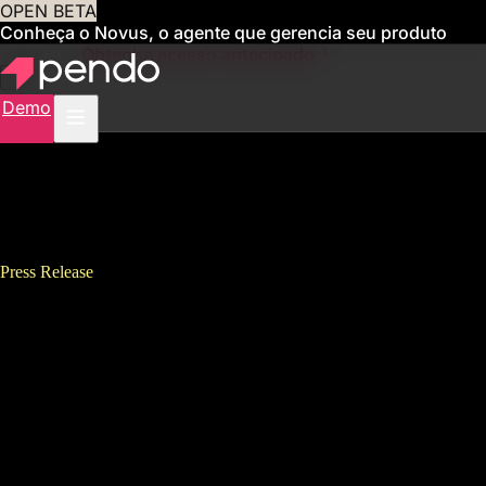
OPEN BETA
Conheça o Novus, o agente que gerencia seu produto
para você
Obtenha acesso antecipado
Demo
Press Release
Pendo主催 “Digital Adoption
Forum2023” 事後レポート<br>
来場者数は230名以上 <br>昨年
に引き続き2回目かつ初のリア