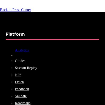
Back to Press Center
Platform
Analytics
Guides
Session Replay
NPS
Listen
Feedback
Validate
Roadmaps