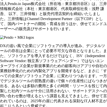
法人Pendo.io Japan株式会社（所在地：東京都渋谷区）は、三井
情報株式会社（本社：東京都港区、代表取締役社長：浅野 謙
吾、 以下、三井情報）と販売代理店契約を締結いたしまし
た。三井情報はChannel Development Partner（以下CDP）とし
て、国内パートナーの開拓・育成を担うほか、併せてエンドユ
ーザーへの販売及びサポートを行います。
DXの追い風で企業にソフトウェアの導入が進み、デジタルツ
ールの存在は企業にとって必要不可欠な存在となりました。ま
た、ソフトウェアを導入するだけではなく、ISV（Independent
Software Vendor: 独立系ソフトウェアベンダー）ではないエン
タープライズ企業が新規事業のための顧客向けアプリや自社の
業務効率化のための内製化アプリを開発するなど、まさに「す
べての企業がソフトウェア企業」に変わりつつあります。一方
でデジタルツールの習熟度の違いで個々の生産性にばらつきが
出る、あるいは多額の費用と多くの時間・リソースを投じて内
製した社内ツールが十分に活用されない、サポートデスクへの
問い合わせ数が増えるという課題も見えてきました。併せて言
われているのは、2025年の崖に代表される深刻なIT人材不足が
起こりうるという脅威です。