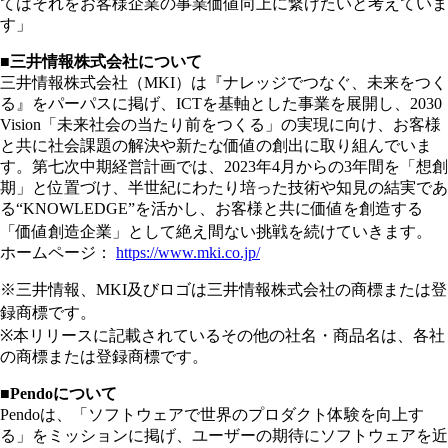
てはそれをお客様企業の事業価値向上に繋げたいと考えていま
す」
■三井情報株式会社について
三井情報株式会社（MKI）は『ナレッジでつなぐ、未来をつく
る』をパーパスに掲げ、ICTを基軸とした事業を展開し、2030
Vision「未来社会の当たり前をつくる」の実現に向け、お客様
と共に社会課題の解決や新たな価値の創出に取り組んでいま
す。第七次中期経営計画では、2023年4月からの3年間を「想創
期」と位置づけ、半世紀にわたり培った技術や知見の結実であ
る“KNOWLEDGE”を活かし、お客様と共に価値を創造する
「価値創造企業」として絶え間ない挑戦を続けていきます。
ホームページ：
https://www.mki.co.jp/
※三井情報、MKI及びロゴは三井情報株式会社の商標または登
録商標です。
※本リリースに記載されているその他の社名・商品名は、各社
の商標または登録商標です。
■Pendoについて
Pendoは、「ソフトウェアで世界のプロダクト体験を向上す
る」をミッションに掲げ、ユーザーの期待にソフトウェアを近