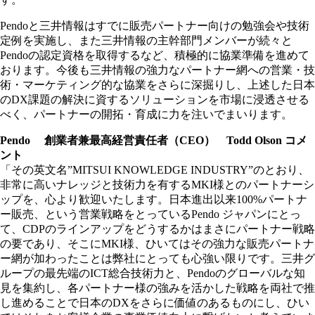
Pendoと三井情報はすでに販売パートナー向けの勉強会や技術
定例を実施し、また三井情報の主幹部門メンバーが続々と
Pendoの認定資格を取得するなど、積極的に協業準備を進めて
おります。今後も三井情報の強力なパートナー網への営業・技
術・マーケティング的な協業をさらに深掘りし、上述した日本
のDX課題の解決に資するソリューションを市場に浸透させる
べく、パートナーの開拓・育成に力を注いでまいります。
Pendo 創業者兼最高経営責任者（CEO） Todd Olson コメ
ント
「その英文名”MITSUI KNOWLEDGE INDUSTRY”のとおり、
非常に高いナレッジと技術力を有するMKI様とのパートナーシ
ップを、心より歓迎いたします。日本進出以来100%パートナ
ー販売、という営業戦略をとっているPendo ジャパンにとっ
て、CDPのラインアップをどうするかはまさにパートナー戦略
の要であり、そこにMKI様、ひいてはその強力な販売パートナ
ー網が加わったことは弊社にとっても心強い限りです。三井グ
ループの最先端のICT総合技術力と、Pendoのグローバルな知
見を集約し、各パートナー様の強みを活かした戦略を両社で推
し進めることで日本のDXをさらに価値のあるものにし、ひい