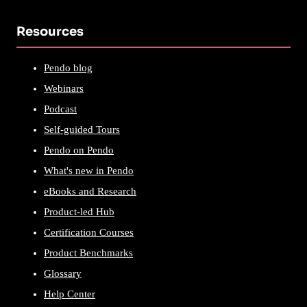
Resources
Pendo blog
Webinars
Podcast
Self-guided Tours
Pendo on Pendo
What's new in Pendo
eBooks and Research
Product-led Hub
Certification Courses
Product Benchmarks
Glossary
Help Center