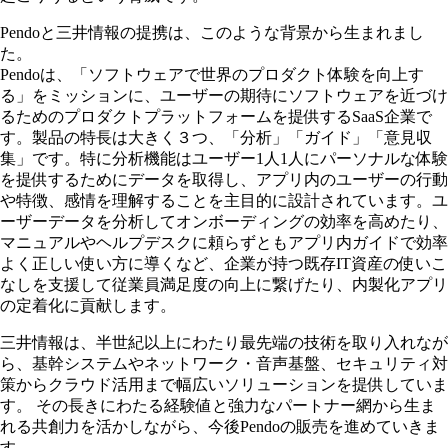
Pendoと三井情報の提携は、このような背景から生まれまし
た。
Pendoは、「ソフトウェアで世界のプロダクト体験を向上す
る」をミッションに、ユーザーの期待にソフトウェアを近づけ
るためのプロダクトプラットフォームを提供するSaaS企業で
す。製品の特長は大きく３つ、「分析」「ガイド」「意見収
集」です。特に分析機能はユーザー1人1人にパーソナルな体験
を提供するためにデータを取得し、アプリ内のユーザーの行動
や特徴、感情を理解することを主目的に設計されています。ユ
ーザーデータを分析してオンボーディングの効率を高めたり、
マニュアルやヘルプデスクに頼らずともアプリ内ガイドで効率
よく正しい使い方に導くなど、企業が持つ既存IT資産の使いこ
なしを支援して従業員満足度の向上に繋げたり、内製化アプリ
の定着化に貢献します。
三井情報は、半世紀以上にわたり最先端の技術を取り入れなが
ら、基幹システムやネットワーク・音声基盤、セキュリティ対
策からクラウド活用まで幅広いソリューションを提供していま
す。 その長きにわたる経験値と強力なパートナー網から生ま
れる共創力を活かしながら、今後Pendoの販売を進めていきま
す。