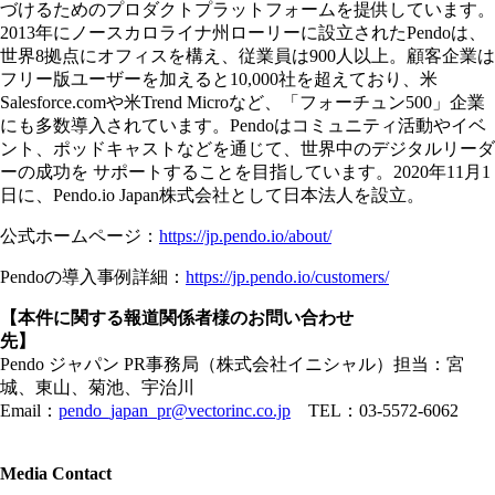
づけるためのプロダクトプラットフォームを提供しています。
2013年にノースカロライナ州ローリーに設立されたPendoは、
世界8拠点にオフィスを構え、従業員は900人以上。顧客企業は
フリー版ユーザーを加えると10,000社を超えており、米
Salesforce.comや米Trend Microなど、「フォーチュン500」企業
にも多数導入されています。Pendoはコミュニティ活動やイベ
ント、ポッドキャストなどを通じて、世界中のデジタルリーダ
ーの成功を サポートすることを目指しています。2020年11月1
日に、Pendo.io Japan株式会社として日本法人を設立。
公式ホームページ：
https://jp.pendo.io/about/
Pendoの導入事例詳細：
https://jp.pendo.io/customers/
【本件に関する報道関係者様のお問い合わせ
先】
Pendo ジャパン PR事務局（株式会社イニシャル）担当：宮
城、東山、菊池、宇治川
Email：
pendo_japan_pr@vectorinc.co.jp
TEL：03-5572-6062
Media Contact