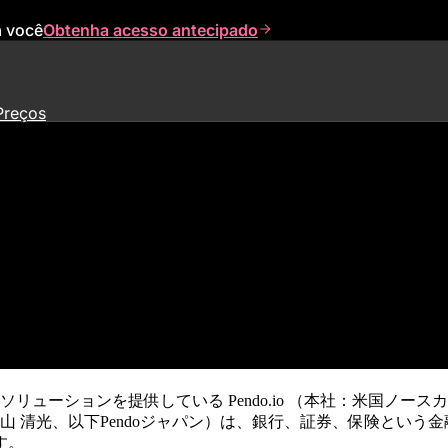
a você
Obtenha acesso antecipado
Preços
ション「Pendo」<br />
ョンを提供している Pendo.io （本社：米国ノースカロライナ州
 清光、以下Pendoジャパン）は、銀行、証券、保険という
す。