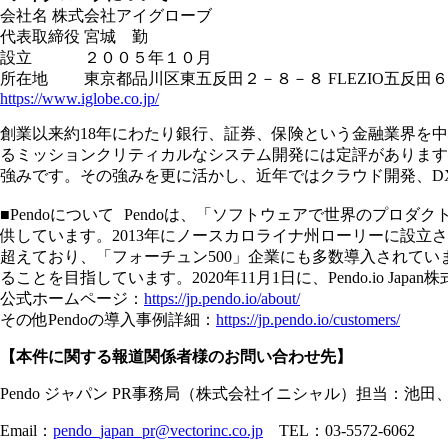
会社名 株式会社アイグローブ
代表取締役 宮城 勤
設立 ２００５年１０月
所在地 東京都品川区東五反田２－８－８ FLEZIO五反田６
https://www.iglobe.co.jp/
創業以来約18年にわたり銀行、証券、保険という金融業界を
るミッションクリティカルなシステム開発には定評があります
強みです。その強みを更に活かし、近年ではクラウド開発、D
■Pendoについて Pendoは、「ソフトウェアで世界の
供しています。2013年にノースカロライナ州ローリーに設立されたPen
超えており、「フォーチュン500」企業にも多数導入されてい
ることを目指しています。2020年11月1日に、Pendo.io Ja
公式ホームページ：
https://jp.pendo.io/about/
その他Pendoの導入事例詳細：
https://jp.pendo.io/customers/
【本件に関する報道関係者様のお問い合わせ先】
Pendo ジャパン PR事務局（株式会社イニシャル）担当：池田
Email：
pendo_japan_pr@vectorinc.co.jp
TEL：03-5572-6062