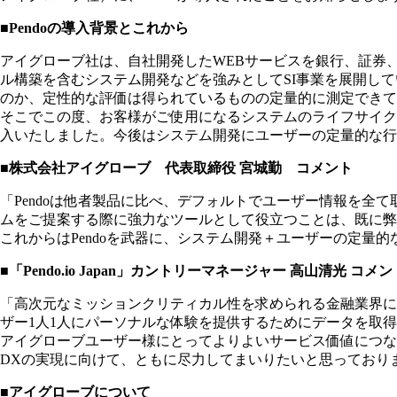
■Pendoの導入背景とこれから
アイグローブ社は、自社開発したWEBサービスを銀行、証券
ル構築を含むシステム開発などを強みとしてSI事業を展開し
のか、定性的な評価は得られているものの定量的に測定できて
そこでこの度、お客様がご使用になるシステムのライフサイク
入いたしました。今後はシステム開発にユーザーの定量的な行
■株式会社アイグローブ 代表取締役 宮城勤 コメント
「Pendoは他者製品に比べ、デフォルトでユーザー情報を
ムをご提案する際に強力なツールとして役立つことは、既に弊
これからはPendoを武器に、システム開発＋ユーザーの定量
■「Pendo.io Japan」カントリーマネージャー 高山清光 コメン
「高次元なミッションクリティカル性を求められる金融業界におい
ザー1人1人にパーソナルな体験を提供するためにデータを取得
アイグローブユーザー様にとってよりよいサービス価値につ
DXの実現に向けて、ともに尽力してまいりたいと思っており
■アイグローブについて