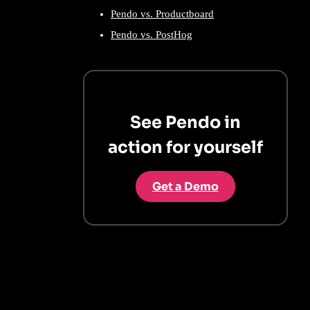
Pendo vs. Productboard
Pendo vs. PostHog
See Pendo in
action for yourself
Get a Demo