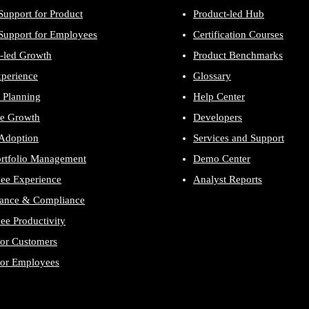
Support for Product
Product-led Hub
Support for Employees
Certification Courses
-led Growth
Product Benchmarks
xperience
Glossary
 Planning
Help Center
e Growth
Developers
 Adoption
Services and Support
ortfolio Management
Demo Center
ee Experience
Analyst Reports
ance & Compliance
e Productivity
for Customers
for Employees