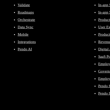
Validate
In-app 
Roadmaps
In-app 
Orchestrate
Product
Data Sync
User E
Mobile
Product
Integrations
Revenu
Pendo AI
Digital
SaaS P
Employ
Govern
Employe
Pendo 
Pendo 