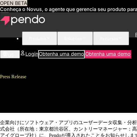
OPEN BETA
Conheça o Novus, o agente que gerencia seu produto par
Produtos
Soluções
Recursos
Login
Obtenha uma demo
Obtenha uma demo
US
Press Release
ユーザーデータ収集・分析ソリュー
のWEBサービスへ導入決定
企業向けにソフトウェア・アプリのユーザーデータ収集・分析ソリューシ
式会社（所在地：東京都渋谷区、カントリーマネージャー：高山
アイグローブ社）に、Pendoが導入されたことをお知らせしま