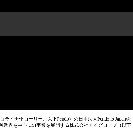
 金融向けSI事業者アイグローブ
ローリー、以下Pendo）の日本法人Pendo.io Japan株
金融業界を中心にSI事業を展開する株式会社アイグローブ（以下