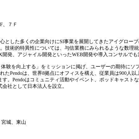
F、７Ｆ
中心とした多くの企業向けにSI事業を展開してきたアイグロー
。技術的特異性については、与信業務にみられるような数理統
X開発、アジャイル開発といったWEB開発や導入コンサルでも
プロダクト体験を向上する」をミッションに掲げ、ユーザーの期待
doは、世界8拠点にオフィスを構え、従業員は900人以上。顧客企業は、米
ます。Pendoはコミュニティ活動やイベント、ポッドキャスト
pan株式会社として日本法人を設立。
、宮城、東山