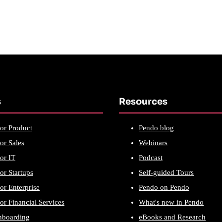
s
Resources
or Product
Pendo blog
or Sales
Webinars
or IT
Podcast
or Startups
Self-guided Tours
or Enterprise
Pendo on Pendo
or Financial Services
What's new in Pendo
nboarding
eBooks and Research