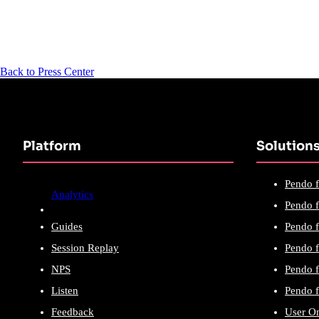
Back to Press Center
Platform
Solution
Pendo f
Analytics
Pendo f
Guides
Pendo f
Session Replay
Pendo f
NPS
Pendo f
Listen
Pendo f
Feedback
User O