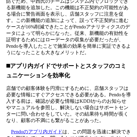
防ぐため、中西氏のチームはシステム内でブロックでき
る新機能を追加した。この機能は不正契約の可能性があ
る場合に警告画面を表示し、店舗スタッフに注意を促
す。この新機能の追加によって、誤って不正契約に進む
ケースが16%削減できたことがPendoアナリティクスのデ
ータによって明らかになった。従来、新機能の有効性を
証明するためにはローデータの収集が必要だったが、
Pendoを導入したことで施策の効果を簡単に実証できるよ
うになったことも大きなメリットだ。
◼️アプリ内ガイドでサポートとスタッフのコミ
ュニケーションを効率化
店舗での顧客体験を円滑にするために、店舗スタッフは
必要な情報にすぐアクセスできる必要がある。Pendoを導
入する前は、確認が必要な情報はKDDIからのお知らせ
やマニュアルを参照し、解決しない場合はサポートセン
ターに問い合わせをしていた。その結果待ち時間が長く
なり、顧客の不満にも繋がることがあった。
Pendoのアプリ内ガイド
は、この問題を迅速に解決でき