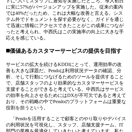
トについてスタッフに通知を実施したところ、導入初日
に実に57%がバージョンアップを実施した。従来の案内
では40%だったため、これは大幅な改善と言える。シス
テム外でドキュメントを探す必要がなく、ガイドを通じ
て迅速に情報にアクセスできたことがこの成果につなが
ったと考えられ、中西氏はこの実施率の向上に大きな手
応えを感じている。
◼️価値あるカスタマーサービスの提供を目指す
サービスの拡大を続けるKDDIにとって、運用効率の改
善も大きな課題だ。Pendoは利用状況データの確認、分
析、そして行動につなげるためのツールを提供すること
で、店舗スタッフのより効果的なカスタマーサービスを
支援することができると考えている。中西氏はサービス
の効率を向上させるためにはDXが不可欠であると考えて
おり、その戦略の中でPendoのプラットフォームは重要な
役割を担うという。
「Pendoを活用することで顧客とのやり取りやデバイス
の利用状況を可視化し、スタッフ、店舗支援チーム、IT
部門の業務を最適化していきたいと考えています。私た