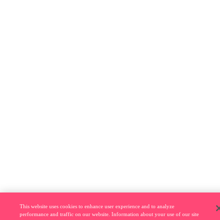
This website uses cookies to enhance user experience and to analyze
performance and traffic on our website. Information about your use of our site