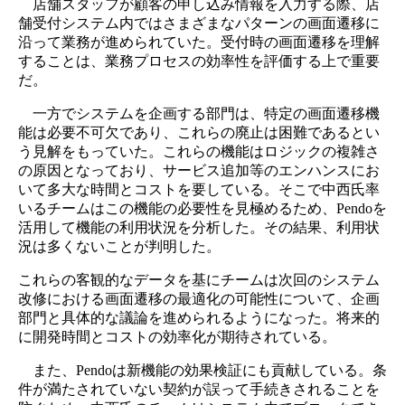
店舗スタッフが顧客の申し込み情報を入力する際、店
舗受付システム内ではさまざまなパターンの画面遷移に
沿って業務が進められていた。受付時の画面遷移を理解
することは、業務プロセスの効率性を評価する上で重要
だ。
一方でシステムを企画する部門は、特定の画面遷移機
能は必要不可欠であり、これらの廃止は困難であるとい
う見解をもっていた。これらの機能はロジックの複雑さ
の原因となっており、サービス追加等のエンハンスにお
いて多大な時間とコストを要している。そこで中西氏率
いるチームはこの機能の必要性を見極めるため、Pendoを
活用して機能の利用状況を分析した。その結果、利用状
況は多くないことが判明した。
これらの客観的なデータを基にチームは次回のシステム
改修における画面遷移の最適化の可能性について、企画
部門と具体的な議論を進められるようになった。将来的
に開発時間とコストの効率化が期待されている。
また、Pendoは新機能の効果検証にも貢献している。条
件が満たされていない契約が誤って手続きされることを