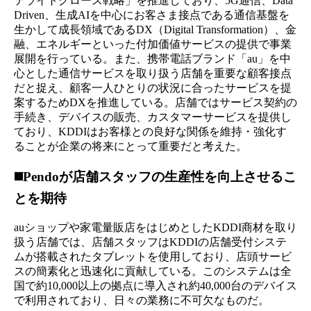
テライトグロース戦略」を推進しており、5G通信、Data
Driven、生成AIを中心にお客さま接点である通信基盤を
生かして成長領域であるDX（Digital Transformation）、金
融、エネルギーといった付加価値サービスの提供で事業
展開を行っている。また、携帯電話ブランド「au」を中
心とした通信サービスを取り扱う店舗を重要な顧客接点
だと捉え、顧客一人ひとりの状況に合ったサービスを提
案するためDXを推進している。店舗ではサービス契約の
手続き、デバイスの販売、カスタマーサービスを提供し
ており、KDDIはお客様との良好な関係を維持・強化す
ることが企業の将来にとって重要だと考えた。
◼️Pendoが店舗スタッフの生産性を向上させるこ
とを期待
auショップや家電量販店をはじめとしたKDDI商材を取り
扱う店舗では、店舗スタッフはKDDIの店舗受付システ
ムが搭載されたタブレットを使用しており、店頭サービ
スの簡素化と迅速化に貢献している。このシステムは全
国で約10,000以上の拠点に導入され約40,000台のデバイス
で利用されており、日々の業務に不可欠なものだ。