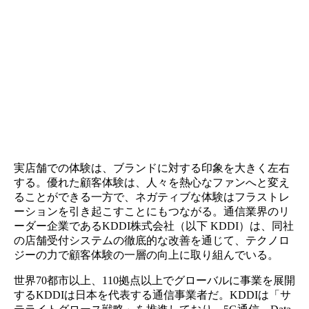
The Results
データに基づく意思決定の実現により、全社方針でもある
推進に貢献。 Pendoアナリティクスの客観的なデータ分析
り、機能の必要性に関する議論がより建設的になった。新
の効果検証も容易にした。 アプリ内ガイド機能により、
リのバージョンアップ実施率が40%から57%に向上。マニ
ルに頼らないシンプルな告知で、店舗スタッフ、KDDI双
負担を軽減。
実店舗での体験は、ブランドに対する印象を大きく左右
する。優れた顧客体験は、人々を熱心なファンへと変え
ることができる一方で、ネガティブな体験はフラストレ
ーションを引き起こすことにもつながる。通信業界のリ
ーダー企業であるKDDI株式会社（以下 KDDI）は、同社
の店舗受付システムの徹底的な改善を通じて、テクノロ
ジーの力で顧客体験の一層の向上に取り組んでいる。
世界70都市以上、110拠点以上でグローバルに事業を展開
するKDDIは日本を代表する通信事業者だ。KDDIは「サ