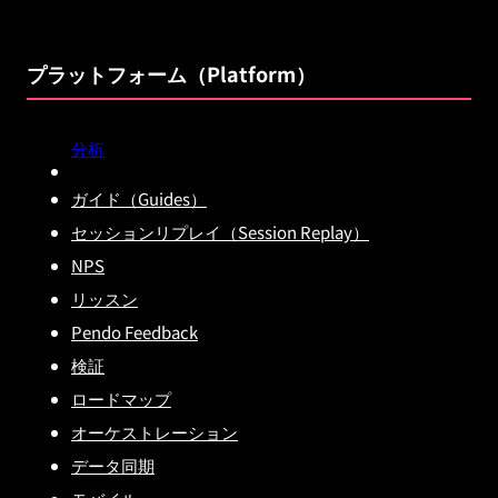
プラットフォーム（Platform）
分析
ガイド（Guides）
セッションリプレイ（Session Replay）
NPS
リッスン
Pendo Feedback
検証
ロードマップ
オーケストレーション
データ同期