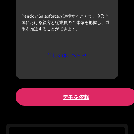
PendoとSalesforceが連携することで、企業全
体における顧客と従業員の全体像を把握し、成
果を推進することができます。
詳しくはこちら ->
デモを依頼