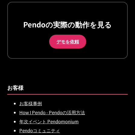
Pendoの実際の動作を見る
デモを依頼
お客様
お客様事例
How I Pendo - Pendoの活用方法
年次イベント Pendomonium
Pendoコミュニティ