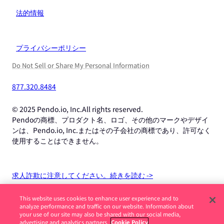
法的情報
プライバシーポリシー
Do Not Sell or Share My Personal Information
877.320.8484
© 2025 Pendo.io, Inc.All rights reserved.
Pendoの商標、プロダクト名、ロゴ、その他のマークやデザイ
ンは、Pendo.io, Inc.またはその子会社の商標であり、許可なく
使用することはできません。
求人詐欺に注意してください。続きを読む ->
This website uses cookies to enhance user experience and to
analyze performance and traffic on our website. Information about
your use of our site may also be shared with our social media,
advertising and analytics partners.
Cookie Policy