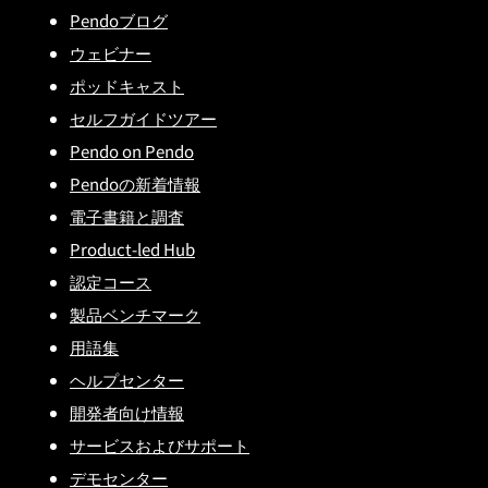
Pendoブログ
ウェビナー
ポッドキャスト
セルフガイドツアー
Pendo on Pendo
Pendoの新着情報
電子書籍と調査
Product-led Hub
認定コース
製品ベンチマーク
用語集
ヘルプセンター
開発者向け情報
サービスおよびサポート
デモセンター