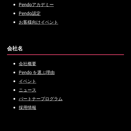
Pendoアカデミー
Pendo認定
お客様向けイベント
会社名
会社概要
Pendo を選ぶ理由
イベント
ニュース
パートナープログラム
採用情報