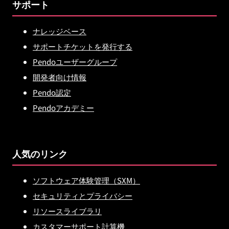
サポート
ナレッジベース
サポートチケットを発行する
Pendoユーザーグループ
開発者向け情報
Pendo認定
Pendoアカデミー
人気のリンク
ソフトウェア体験管理（SXM）
セキュリティとプライバシー
リソースライブラリ
カスタマーサポート計算機