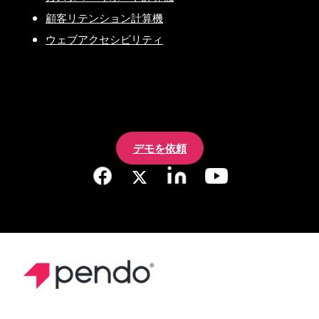
顧客リテンション計算機
ウェブアクセシビリティ
デモを依頼