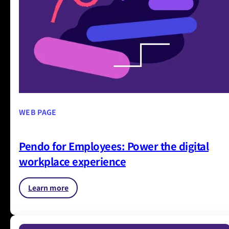
WEB PAGE
Pendo for Employees: Power the digital
workplace experience
Learn more