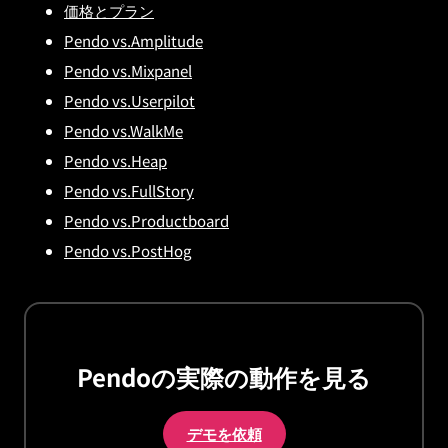
価格とプラン
Pendo vs.Amplitude
Pendo vs.Mixpanel
Pendo vs.Userpilot
Pendo vs.WalkMe
Pendo vs.Heap
Pendo vs.FullStory
Pendo vs.Productboard
Pendo vs.PostHog
Pendoの実際の動作を見る
デモを依頼