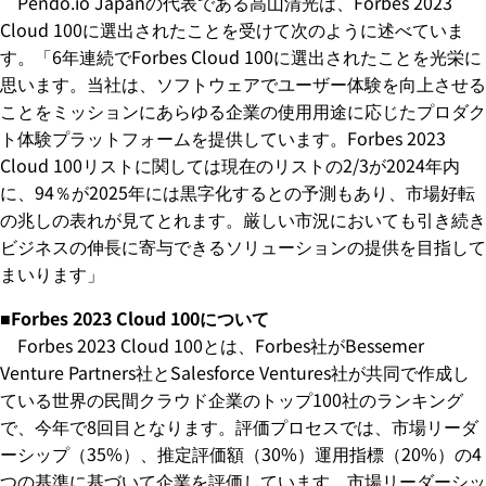
Pendo.io Japanの代表である高山清光は、Forbes 2023
Cloud 100に選出されたことを受けて次のように述べていま
す。「6年連続でForbes Cloud 100に選出されたことを光栄に
思います。当社は、ソフトウェアでユーザー体験を向上させる
ことをミッションにあらゆる企業の使用用途に応じたプロダク
ト体験プラットフォームを提供しています。Forbes 2023
Cloud 100リストに関しては現在のリストの2/3が2024年内
に、94％が2025年には黒字化するとの予測もあり、市場好転
の兆しの表れが見てとれます。厳しい市況においても引き続き
ビジネスの伸長に寄与できるソリューションの提供を目指して
まいります」
■Forbes 2023 Cloud 100について
Forbes 2023 Cloud 100とは、Forbes社がBessemer
Venture Partners社とSalesforce Ventures社が共同で作成し
ている世界の民間クラウド企業のトップ100社のランキング
で、今年で8回目となります。評価プロセスでは、市場リーダ
ーシップ（35%）、推定評価額（30%）運用指標（20%）の4
つの基準に基づいて企業を評価しています。市場リーダーシッ