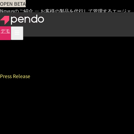
OPEN BETA
Novusのご紹介 — お客様の製品を代行して管理するエージェ
ント
早期アクセス
デモ
Press Release
Pendo、Forbesが選ぶ有望な
クラウド未上場企業トップ100
社 <br />「Forbes 2023