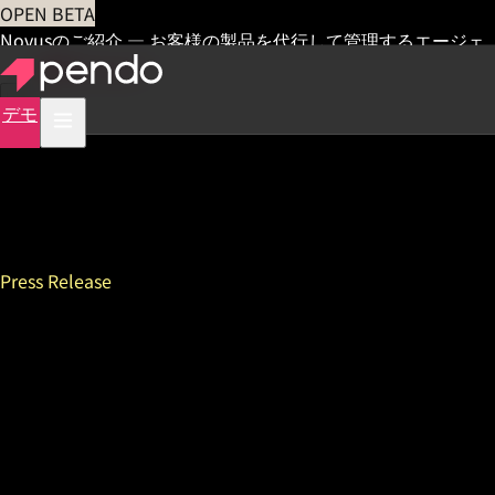
OPEN BETA
Novusのご紹介 — お客様の製品を代行して管理するエージェ
ント
早期アクセス
デモ
Press Release
NTTデータグループ、従業員
体験向上を目的とした社内シ
ステム改革プロジェクトに