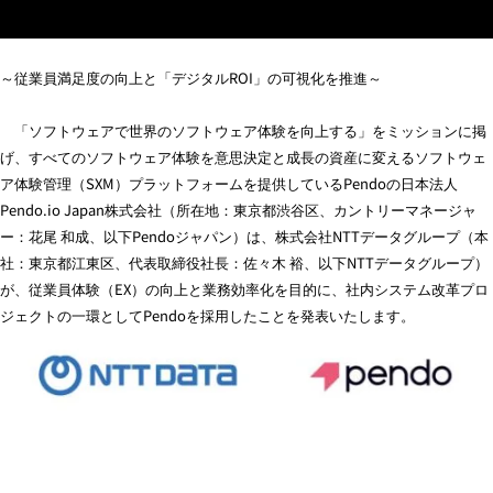
Pendoを採用
～従業員満足度の向上と「デジタル
ROI
」の可視化を推進～
「ソフトウェアで世界のソフトウェア体験を向上する」をミッションに掲
げ、すべてのソフトウェア体験を意思決定と成長の資産に変えるソフトウェ
ア体験管理（
SXM
）プラットフォームを提供している
Pendo
の日本法人
Pendo.io Japan
株式会社（所在地：東京都渋谷区、カントリーマネージャ
ー：花尾
和成、以下
Pendo
ジャパン）は、株式会社
NTT
データグループ（本
社：東京都江東区、代表取締役社長：佐々木
裕、以下
NTT
データグループ）
が、従業員体験（
EX
）の向上と業務効率化を目的に、社内システム改革プロ
ジェクトの一環として
Pendo
を採用したことを発表いたします。