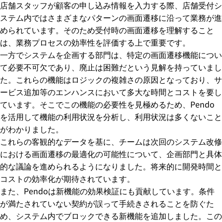
店舗スタッフが顧客の申し込み情報を入力する際、店舗受付シ
ステム内ではさまざまなパターンの画面遷移に沿って業務が進
められています。そのため受付時の画面遷移を理解すること
は、業務プロセスの効率性を評価する上で重要です。
一方でシステムを企画する部門は、特定の画面遷移機能につい
て必要不可欠であり、廃止は困難だという見解を持っていまし
た。これらの機能はロジックの複雑さの原因となっており、サ
ービス追加等のエンハンスにおいて多大な時間とコストを要し
ています。そこでこの機能の必要性を見極めるため、Pendo
を活用して機能の利用状況を分析し、利用状況は多くないこと
がわかりました。
これらの客観的なデータを基に、チームは次回のシステム改修
における画面遷移の最適化の可能性について、企画部門と具体
的な議論を進められるようになりました。将来的に開発時間と
コストの効率化が期待されています。
また、Pendoは新機能の効果検証にも貢献しています。条件
が満たされていない契約が誤って手続きされることを防ぐた
め、システム内でブロックできる新機能を追加しました。この