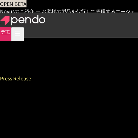
OPEN BETA
Novusのご紹介 — お客様の製品を代行して管理するエージェ
ント
早期アクセス
デモ
Press Release
KDDI、Pendoの活用で店舗向
けシステム利用者の デジタル
トランスフォーメーション