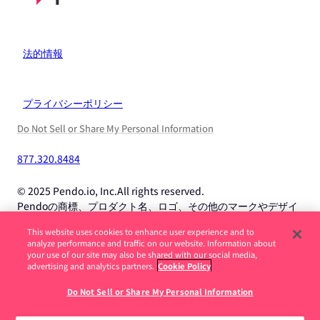
法的情報
プライバシーポリシー
Do Not Sell or Share My Personal Information
877.320.8484
© 2025 Pendo.io, Inc.All rights reserved.
Pendoの商標、プロダクト名、ロゴ、その他のマークやデザイ
ンは、Pendo.io, Inc.またはその子会社の商標であり、許可なく
This website uses cookies to enhance user experience and to
使用することはできません。
analyze performance and traffic on our website. Information about
your use of our site may also be shared with our social media,
advertising and analytics partners.
Cookie Policy
求人詐欺に注意してください。続きを読む ->
Do Not Sell or Share My Personal Information