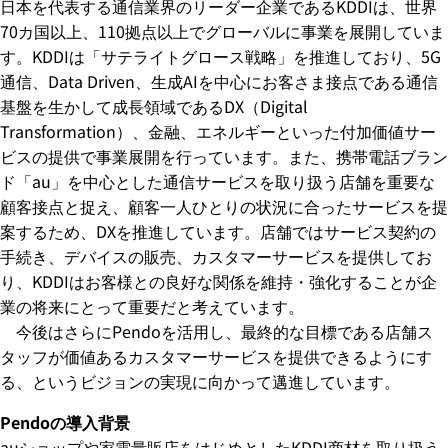
日本を代表する通信業界のリーダー企業であるKDDIは、世界
70カ国以上、110拠点以上でグローバルに事業を展開していま
す。KDDIは「サテライトグロース戦略」を推進しており、5G
通信、Data Driven、生成AIを中心にお客さま接点である通信
基盤を生かして成長領域であるDX（Digital
Transformation）、金融、エネルギーといった付加価値サー
ビスの提供で事業展開を行っています。また、携帯電話ブラン
ド「au」を中心とした通信サービスを取り扱う店舗を重要な
顧客接点と捉え、顧客一人ひとりの状況に合ったサービスを提
案するため、DXを推進しています。店舗ではサービス契約の
手続き、デバイスの販売、カスタマーサービスを提供してお
り、KDDIはお客様との良好な関係を維持・強化することが企
業の将来にとって重要だと考えています。
今後はさらにPendoを活用し、最終的な目標である店舗ス
タッフが価値あるカスタマーサービスを提供できるようにす
る、というビジョンの実現に向かって邁進しています。
Pendoの導入背景
auショップや家電量販店をはじめとしたKDDI商材を取り扱う