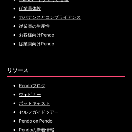
従業員体験
ガバナンスとコンプライアンス
従業員の生産性
お客様向けPendo
従業員向けPendo
リソース
Pendoブログ
ウェビナー
ポッドキャスト
セルフガイドツアー
Pendo on Pendo
Pendoの新着情報