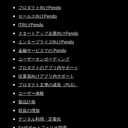
プロダクト向けPendo
セールス向けPendo
IT向けPendo
スタートアップ企業向けPendo
エンタープライズ向けPendo
金融サービスでの Pendo
ユーザーオンボーディング
プロダクトのアプリ内サポート
従業員向けアプリ内サポート
プロダクト主導の成長（PLG）
ユーザー体験
製品計画
収益の増加
デジタル利用・定着化
SaaSポートフォリオ管理