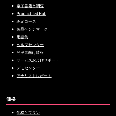
電子書籍と調査
Product-led Hub
認定コース
製品ベンチマーク
用語集
ヘルプセンター
開発者向け情報
サービスおよびサポート
デモセンター
アナリストレポート
価格
価格とプラン