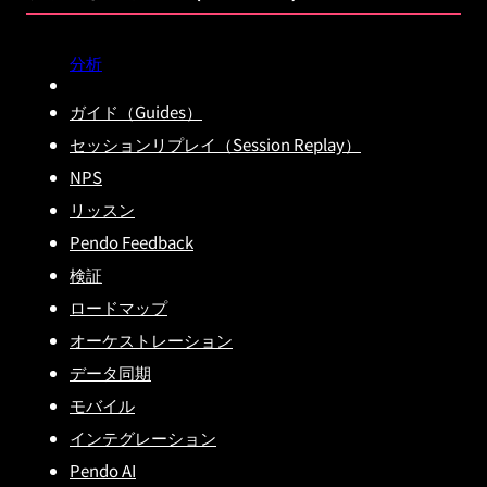
分析
ガイド（Guides）
セッションリプレイ（Session Replay）
NPS
リッスン
Pendo Feedback
検証
ロードマップ
オーケストレーション
データ同期
モバイル
インテグレーション
Pendo AI