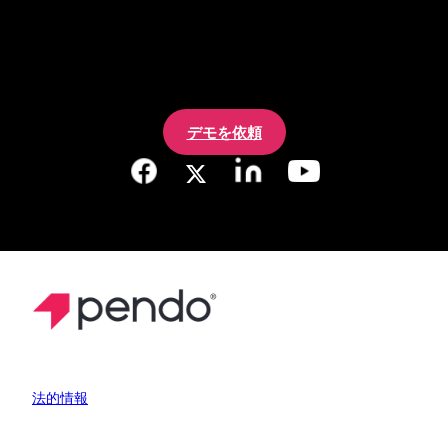
デモを依頼
法的情報