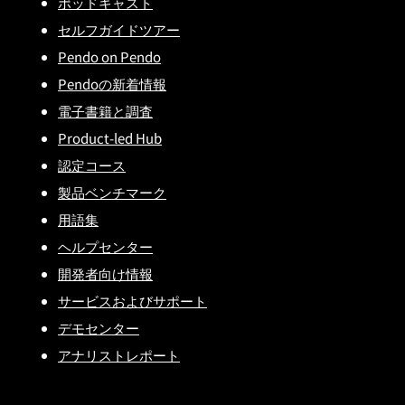
ポッドキャスト
セルフガイドツアー
Pendo on Pendo
Pendoの新着情報
電子書籍と調査
Product-led Hub
認定コース
製品ベンチマーク
用語集
ヘルプセンター
開発者向け情報
サービスおよびサポート
デモセンター
アナリストレポート