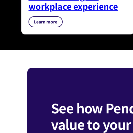
workplace experience
Learn more
See how Pendo
value to your