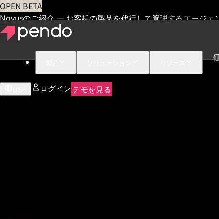
OPEN BETA
Novusのご紹介 — お客様の製品を代行して管理するエージェ
製品
ソリューション
リソース
ログイン
デモを見る
US