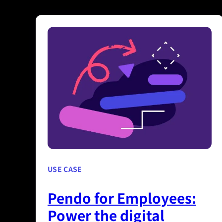
USE CASE
Pendo for Employees:
Power the digital