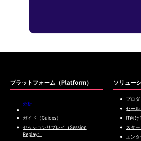
プラットフォーム（Platform）
ソリュー
プロダ
分析
セール
ガイド（Guides）
IT向け
セッションリプレイ（Session
スター
Replay）
エンタ