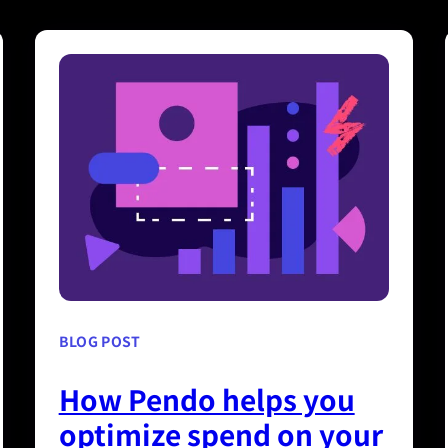
BLOG POST
How Pendo helps you
optimize spend on your