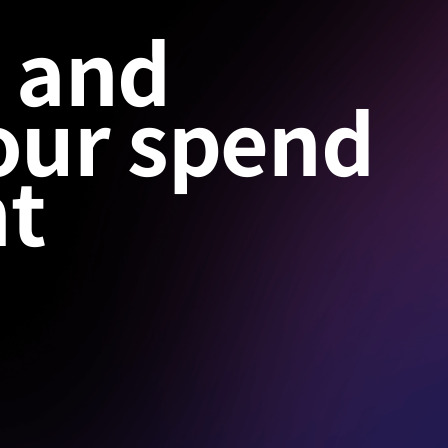
y and
your spend
t