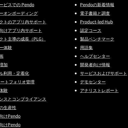
ビスでの Pendo
Pendoの新着情報
ーオンボーディング
電子書籍と調査
クトのアプリ内サポート
Product-led Hub
向けアプリ内サポート
認定コース
クト主導の成長（PLG）
製品ベンチマーク
ー体験
用語集
画
ヘルプセンター
増加
開発者向け情報
ル利用・定着化
サービスおよびサポート
Sポートフォリオ管理
デモセンター
体験
アナリストレポート
ンスとコンプライアンス
の生産性
けPendo
けPendo