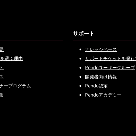
サポート
要
ナレッジベース
o を選ぶ理由
サポートチケットを発行
ト
Pendoユーザーグループ
ス
開発者向け情報
ナープログラム
Pendo認定
報
Pendoアカデミー