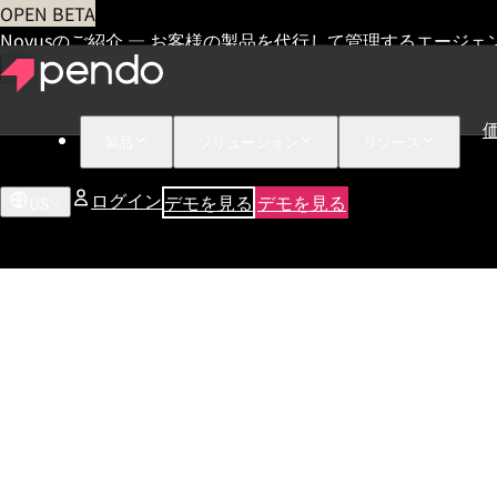
OPEN BETA
Novusのご紹介 — お客様の製品を代行して管理するエージェ
製品
ソリューション
リソース
ログイン
デモを見る
デモを見る
US
2,500+