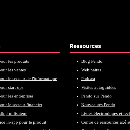
s
Ressources
our les produits
Blog Pendo
our les ventes
Webinaires
our le secteur de l'informatique
Podcast
our start-ups
Visites autoguidées
our les entreprises
Pendo sur Pendo
our le secteur financier
Nouveautés Pendo
ing utilisateur
Livres électroniques et re
nce in-app pour le produit
Centre de ressources axé su