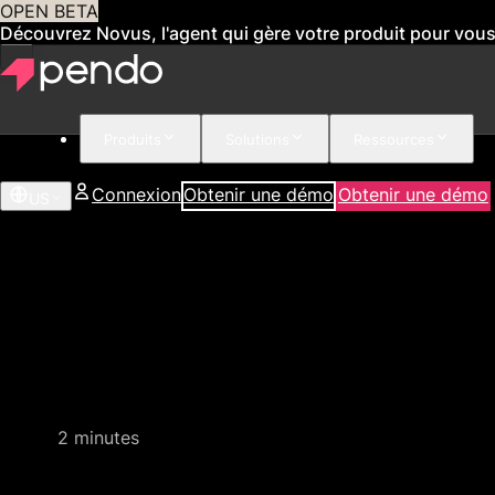
OPEN BETA
Découvrez Novus, l'agent qui gère votre produit pour vou
Produits
Solutions
Ressources
Connexion
Obtenir une démo
Obtenir une démo
US
Démonstration rapide du produit
2 minutes