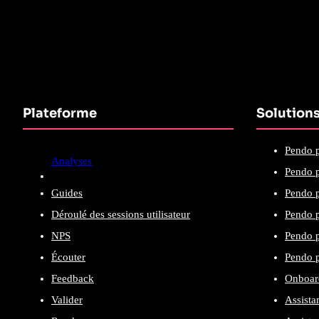
Plateforme
Solution
Pendo p
Analyses
Pendo p
Guides
Pendo p
Déroulé des sessions utilisateur
Pendo p
NPS
Pendo p
Écouter
Pendo p
Feedback
Onboard
Valider
Assista