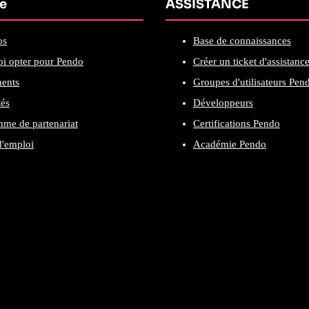
se
ASSISTANCE
os
Base de connaissances
i opter pour Pendo
Créer un ticket d'assistanc
ents
Groupes d'utilisateurs Pen
tés
Développeurs
me de partenariat
Certifications Pendo
d'emploi
Académie Pendo