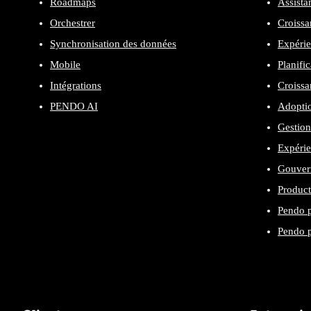
Roadmaps
Assista
Orchestrer
Croissa
Synchronisation des données
Expérie
Mobile
Planifi
Intégrations
Croissa
PENDO AI
Adopti
Gestion
Expéri
Gouvern
Product
Pendo p
Pendo p