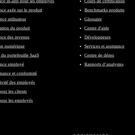
nce in-app pour les employés
Cours de certification
nce axée sur le produit
Benchmarks produits
nce utilisateur
Glossaire
cation du produit
Centre d'aide
nce des revenus
Développeurs
on numérique
Services et assistance
 du portefeuille SaaS
Centre de démo
ence employé
Rapports d’analystes
ance et conformité
ivité des employés
our les clients
our les employés