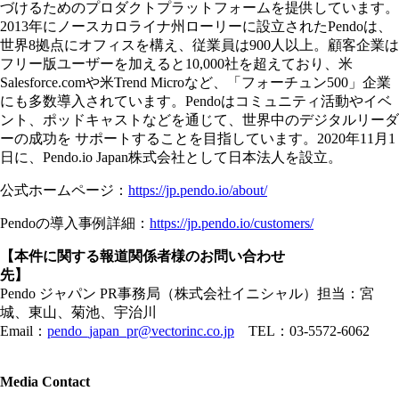
づけるためのプロダクトプラットフォームを提供しています。
2013年にノースカロライナ州ローリーに設立されたPendoは、
世界8拠点にオフィスを構え、従業員は900人以上。顧客企業は
フリー版ユーザーを加えると10,000社を超えており、米
Salesforce.comや米Trend Microなど、「フォーチュン500」企業
にも多数導入されています。Pendoはコミュニティ活動やイベ
ント、ポッドキャストなどを通じて、世界中のデジタルリーダ
ーの成功を サポートすることを目指しています。2020年11月1
日に、Pendo.io Japan株式会社として日本法人を設立。
公式ホームページ：
https://jp.pendo.io/about/
Pendoの導入事例詳細：
https://jp.pendo.io/customers/
【本件に関する報道関係者様のお問い合わせ
先】
Pendo ジャパン PR事務局（株式会社イニシャル）担当：宮
城、東山、菊池、宇治川
Email：
pendo_japan_pr@vectorinc.co.jp
TEL：03-5572-6062
Media Contact