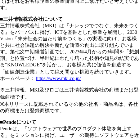
てはそれをお客様企業の事業価値向上に繋げたいと考えていま
す」
■三井情報株式会社について
三井情報株式会社（MKI）は『ナレッジでつなぐ、未来をつく
る』をパーパスに掲げ、ICTを基軸とした事業を展開し、2030
Vision「未来社会の当たり前をつくる」の実現に向け、お客様
と共に社会課題の解決や新たな価値の創出に取り組んでいま
す。第七次中期経営計画では、2023年4月からの3年間を「想創
期」と位置づけ、半世紀にわたり培った技術や知見の結実であ
る“KNOWLEDGE”を活かし、お客様と共に価値を創造する
「価値創造企業」として絶え間ない挑戦を続けていきます。
ホームページ：
https://www.mki.co.jp/
※三井情報、MKI及びロゴは三井情報株式会社の商標または登
録商標です。
※本リリースに記載されているその他の社名・商品名は、各社
の商標または登録商標です。
■Pendoについて
Pendoは、「ソフトウェアで世界のプロダクト体験を向上す
る」をミッションに掲げ、ユーザーの期待にソフトウェアを近