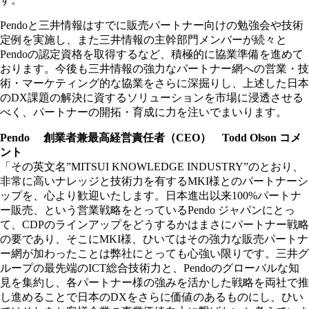
Pendoと三井情報はすでに販売パートナー向けの勉強会や技術
定例を実施し、また三井情報の主幹部門メンバーが続々と
Pendoの認定資格を取得するなど、積極的に協業準備を進めて
おります。今後も三井情報の強力なパートナー網への営業・技
術・マーケティング的な協業をさらに深掘りし、上述した日本
のDX課題の解決に資するソリューションを市場に浸透させる
べく、パートナーの開拓・育成に力を注いでまいります。
Pendo 創業者兼最高経営責任者（CEO） Todd Olson コメ
ント
「その英文名”MITSUI KNOWLEDGE INDUSTRY”のとおり、
非常に高いナレッジと技術力を有するMKI様とのパートナーシ
ップを、心より歓迎いたします。日本進出以来100%パートナ
ー販売、という営業戦略をとっているPendo ジャパンにとっ
て、CDPのラインアップをどうするかはまさにパートナー戦略
の要であり、そこにMKI様、ひいてはその強力な販売パートナ
ー網が加わったことは弊社にとっても心強い限りです。三井グ
ループの最先端のICT総合技術力と、Pendoのグローバルな知
見を集約し、各パートナー様の強みを活かした戦略を両社で推
し進めることで日本のDXをさらに価値のあるものにし、ひい