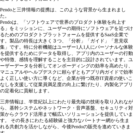
Pendoと三井情報の提携は、このような背景から生まれまし
た。
Pendoは、「ソフトウェアで世界のプロダクト体験を向上す
る」をミッションに、ユーザーの期待にソフトウェアを近づけ
るためのプロダクトプラットフォームを提供するSaaS企業で
す。製品の特長は大きく３つ、「分析」「ガイド」「意見収
集」です。特に分析機能はユーザー1人1人にパーソナルな体験
を提供するためにデータを取得し、アプリ内のユーザーの行動
や特徴、感情を理解することを主目的に設計されています。ユ
ーザーデータを分析してオンボーディングの効率を高めたり、
マニュアルやヘルプデスクに頼らずともアプリ内ガイドで効率
よく正しい使い方に導くなど、企業が持つ既存IT資産の使いこ
なしを支援して従業員満足度の向上に繋げたり、内製化アプリ
の定着化に貢献します。
三井情報は、半世紀以上にわたり最先端の技術を取り入れなが
ら、基幹システムやネットワーク・音声基盤、セキュリティ対
策からクラウド活用まで幅広いソリューションを提供していま
す。 その長きにわたる経験値と強力なパートナー網から生ま
れる共創力を活かしながら、今後Pendoの販売を進めていきま
す。