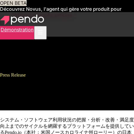
OPEN BETA
Découvrez Novus, l'agent qui gère votre produit pour
vous
Obtenez un accès anticipé
Démonstration
Press Release
Pendo、三井情報株式会社と販
売代理店契約を締結
システム・ソフトウェア利用状況の把握・分析・改善・満足度
向上までのサイクルを網羅するプラットフォームを提供してい
るPendo.io（本社：米国ノースカロライナ州ローリー）の日本