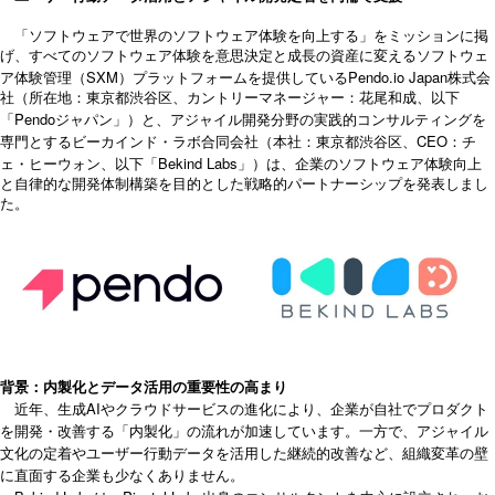
「ソフトウェアで世界のソフトウェア体験を向上する」をミッションに掲
げ、すべてのソフトウェア体験を意思決定と成長の資産に変えるソフトウェ
SXM
Pendo.io Japan
ア体験管理（
）プラットフォームを提供している
株式会
社（所在地：東京都渋谷区、カントリーマネージャー：花尾和成、以下
Pendo
「
ジャパン」）と、アジャイル開発分野の実践的コンサルティングを
CEO
専門とするビーカインド・ラボ合同会社（本社：東京都渋谷区、
：チ
Bekind Labs
ェ・ヒーウォン、以下「
」）は、企業のソフトウェア体験向上
と自律的な開発体制構築を目的とした戦略的パートナーシップを発表しまし
た。
背景：内製化とデータ活用の重要性の高まり
近年、生成AIやクラウドサービスの進化により、企業が自社でプロダクト
を開発・改善する「内製化」の流れが加速しています。一方で、アジャイル
文化の定着やユーザー行動データを活用した継続的改善など、組織変革の壁
に直面する企業も少なくありません。