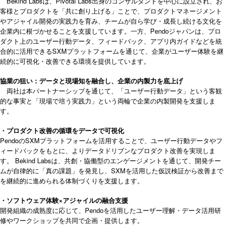
Bekind Labsは、Pivotal Labs出身のコンサルタントを中心に設立され、お
客様とプロダクトを「共に創り上げる」ことで、プロダクトマネージメント
やアジャイル開発の実践力を育み、チームが自ら学び・成長し続ける文化を
企業内に根づかせることを支援しています。一方、Pendoジャパンは、プロ
ダクト上のユーザー行動データ、フィードバック、アプリ内ガイドなどを統
合的に活用できるSXMプラットフォームを通じて、企業がユーザー体験を継
続的に可視化・改善できる環境を提供しています。
協業の狙い：データと現場知を融合し、企業の内製力を底上げ
両社は本パートナーシップを通じて、「ユーザー行動データ」という客観
的な事実と「現場で培う実践力」という両輪で企業の内製開発を支援しま
す。
・プロダクト改善の循環をデータで可視化
PendoのSXMプラットフォームを活用することで、ユーザー行動データやフ
ィードバックをもとに、よりデータドリブンなプロダクト改善を実現しま
す。 Bekind Labsは、共創・協働型のエンゲージメントを通じて、開発チー
ムが自律的に「真の課題」を発見し、SXMを活用した仮説検証から改善まで
を継続的に進められる体制づくりを支援します。
・ソフトウェア体験×アジャイルの融合支援
開発組織の成熟度に応じて、Pendoを活用したユーザー理解・データ活用研
修やワークショップを共同で企画・提供します。