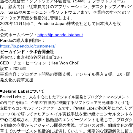
当社の統合型「ソフトウェア体験管理（SXM）」プラットフォーム
は、顧客向け・従業員向けのアプリケーション、デスクトップ／モバイ
ル、SaaSやAIエージェント型ソフトウェアまで、企業内のすべてのソ
フトウェア資産を包括的に管理します。
2020年11月1日に、Pendo.io Japan株式会社として日本法人を設
立。
公式ホームページ：
https://jp.pendo.io/about
Pendoの導入事例詳細：
https://jp.pendo.io/customers/
ビーカインド・ラボ合同会社
所在地：東京都渋谷区鉢山町13-7
CEO：チェ・ヒーウォン（Hee Won Choi）
設立：2024年
事業内容：プロダクト開発の実践支援、アジャイル導入支援、UX・開
発文化の変革支援
■Bekind Labsについて
Bekind Labs
は、人を中心にしたアジャイル開発とプロダクトマネジメント
“
”
の専門性を軸に、企業の
自律的に機能するソフトウェア開発組織づくり
を
Pivotal Labs
約30年にわたりグ
支援するコンサルティングファームです。
が
ローバルで培ってきたアジャイル実践手法を受け継ぐコンサルタントを
中心に構成され、共創・協働型のエンゲージメントを通じて、プロダク
ト戦略の立案からアジャイル開発の実践、プロセス改善、組織文化の変
革までのサービスを包括的に提供しています。短期的な課題解決に留ま