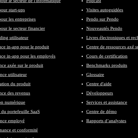
our le secteur de l'informatique
Podcast
our start-ups
Visites autoguidées
our les entreprises
Pendo sur Pendo
our le secteur financier
Nouveautés Pendo
ing utilisateur
Livres électroniques et re
nce in-app pour le produit
Centre de ressources axé su
nce in-app pour les employés
Cours de certification
nce axée sur le produit
Benchmarks produits
nce utilisateur
Glossaire
cation du produit
Centre d'aide
nce des revenus
Développeurs
on numérique
Services et assistance
 du portefeuille SaaS
Centre de démo
ence employé
Rapports d’analystes
ance et conformité