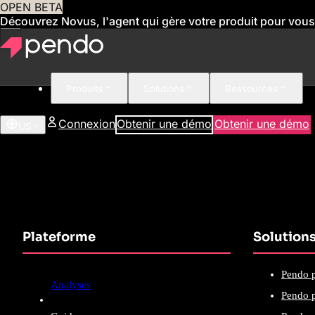
OPEN BETA
Découvrez Novus, l'agent qui gère votre produit pour vous
Produits
Solutions
Ressources
Connexion
Obtenir une démo
Obtenir une démo
US
Plateforme
Solution
Pendo p
Analyses
Pendo p