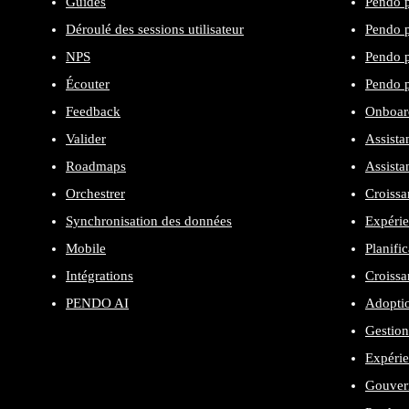
Guides
Pendo p
Déroulé des sessions utilisateur
Pendo p
NPS
Pendo p
Écouter
Pendo p
Feedback
Onboard
Valider
Assista
Roadmaps
Assista
Orchestrer
Croissa
Synchronisation des données
Expérie
Mobile
Planifi
Intégrations
Croissa
PENDO AI
Adopti
Gestion
Expéri
Gouvern