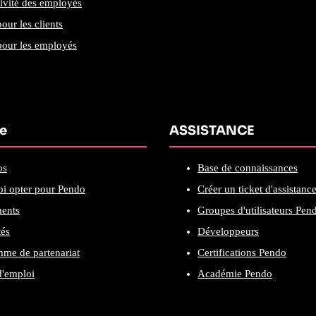
ivité des employés
our les clients
our les employés
se
ASSISTANCE
os
Base de connaissances
i opter pour Pendo
Créer un ticket d'assistanc
ents
Groupes d'utilisateurs Pen
tés
Développeurs
me de partenariat
Certifications Pendo
d'emploi
Académie Pendo