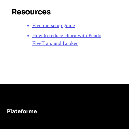
Resources
Fivetran setup guide
How to reduce churn with Pendo,
FiveTran, and Looker
Plateforme