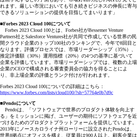
れます。厳しい市況においても引き続きビジネスの伸長に寄与
できるソリューションの提供を目指してまいります」
■Forbes 2023 Cloud 100について
Forbes 2023 Cloud 100とは、Forbes社がBessemer Venture
Partners社とSalesforce Ventures社が共同で作成している世界の民
間クラウド企業のトップ100社のランキングで、今年で8回目と
なります。評価プロセスでは、市場リーダーシップ（35%）、
推定評価額（30%）運用指標（20%）の4つの基準に基づいて
企業を評価しています。市場リーダーシップでは、複数の上場
企業のCEOで構成される審査委員会の協力を得ることによ
り、非上場企業の評価とランク付けが行われます。
Forbes 2023 Cloud 100についての詳細はこちら：
https://www.forbes.com/lists/cloud100/?sh=57764e0b7d9c
■Pendoについて
Pendoは、「ソフトウェアで世界のプロダクト体験を向上す
る」をミッションに掲げ、ユーザーの期待にソフトウェアを近
づけるためのプロダクトプラットフォームを提供しています。
2013年にノースカロライナ州ローリーに設立されたPendoは、
世界8拠点にオフィスを構え、従業員は900人以上。顧客企業は