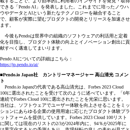
載することで、より効率的に利用者のインサイトを発見・取得
できる「Pendo AI」を発表しました。これまでに培ったノウハ
ウやデータとAIという新たなテクノロジーを融合すること
で、顧客が実際に望むプロダクトの開発とリリースを加速させ
ます。
今後もPendoは世界中の組織のソフトウェアの利活用と定着
化を目指し、プロダクト体験の向上とイノベーション創出に貢
献すべく邁進してまいります。
Pendo AIについての詳細はこちら：
https://jp.pendo.io/ai/
■Pendo.io Japan社 カントリーマネージャー 高山清光 コメン
ト
Pendo.io Japanの代表である高山清光は、Forbes 2023 Cloud
100に選出されたことを受けて次のように述べています。「6年
連続でForbes Cloud 100に選出されたことを光栄に思います。
当社は、ソフトウェアでユーザー体験を向上させることをミッ
ションにあらゆる企業の使用用途に応じたプロダクト体験プラ
ットフォームを提供しています。Forbes 2023 Cloud 100リスト
に関しては現在のリストの2/3が2024年内に、94％が2025年に
は黒字化するとの予測もあり、市場好転の兆しの表れが見てと