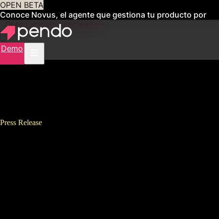
OPEN BETA
Conoce Novus, el agente que gestiona tu producto por
ti
Obtén acceso anticipado
Demo
Press Release
Pendo、Forbesが選ぶ有望なク
ラウド未上場企業トップ100社
<br />「Forbes 2023 Cloud
100」に6年連続で選出