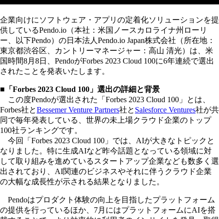
企業向けにソフトウェア・アプリの定着化ソリューションを提
供しているPendo.io（本社：米国ノースカロライナ州ローリ
ー、以下Pendo）の日本法人Pendo.io Japan株式会社（所在地：
東京都渋谷区、カントリーマネージャー：高山 清光）は、米
国時間8月8日、PendoがForbes 2023 Cloud 100に6年連続で選出
されたことを発表いたします。
■「Forbes 2023 Cloud 100」選出の詳細と背景
この度Pendoが選出された「Forbes 2023 Cloud 100」とは、
Forbes社と
Bessemer Venture Partners
社と
Salesforce Ventures
社が共
同で毎年発表している、世界の未上場クラウド企業のトップ
100社ランキングです。
今回「Forbes 2023 Cloud 100」では、AIが大きなトピックと
なりました。特に生成AIなど昨今話題となっている領域に対
して取り組みを進めているスタートアップ企業なども数多く選
出されており、AI関連のビジネスやそれに伴うクラウド企業
の大幅な成長性が示される結果となりました。
Pendoはプロダクト体験の向上を目指したプラットフォーム
の提供を行っているほか、7月にはプラットフォームにAIを搭