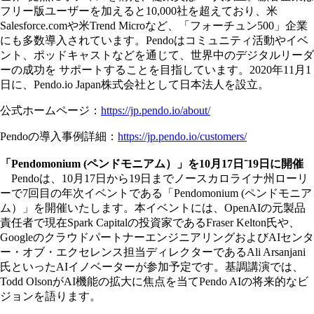
フリー版ユーザーを加えると10,000社を超えており、米
Salesforce.comや米Trend Microなど、「フォーチュン500」企業
にも多数導入されています。Pendoはコミュニティ活動やイベ
ント、ポッドキャストなどを通じて、世界中のデジタルリーダ
ーの成功を サポートすることを目指しています。2020年11月1
日に、Pendo.io Japan株式会社として日本法人を設立。
公式ホームページ：
https://jp.pendo.io/about/
Pendoの導入事例詳細：
https://jp.pendo.io/customers/
「Pendomonium (ペンドモニアム）」を10月17日⁻19日に開催
Pendoは、10月17日から19日までノースカロライナ州ローリ
ーで7回目の年次イベントである「Pendomonium (ペンドモニア
ム）」を開催いたします。本イベントには、OpenAIの元製品
責任者で現在Spark Capitalの投資家であるFraser Kelton氏や、
GoogleのクラウドパートナーエンジニアリングおよびAIセンタ
ー・オブ・エクセレンス担当ディレクターであるAli Arsanjani
氏といったAIイノベーターが参加予定です。基調講演では、
Todd OlsonがAI機能の拡大に焦点を当てPendo AIの将来的なビ
ジョンを語ります。